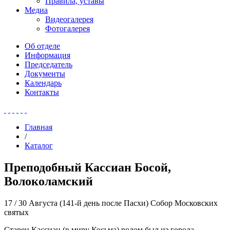
Правила, уставы
Медиа
Видеогалерея
Фотогалерея
Об отделе
Информация
Председатель
Документы
Календарь
Контакты
Главная
/
Каталог
Преподобный Кассиан Босой,
Волоколамский
17 / 30 Августа
(141-й день после Пасхи) Собор Московских
святых
Старец Кассиан (в миру Косьма) родом был из города