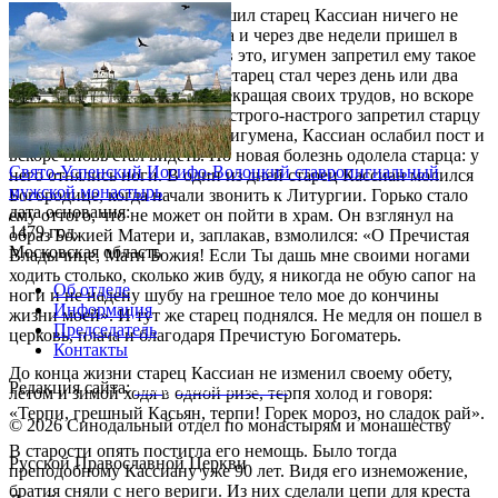
Во время Великого поста решил старец Кассиан ничего не
есть, не пить, и не спать лежа и через две недели пришел в
полное изнеможение. Увидев это, игумен запретил ему такое
строгое воздержание. Тогда старец стал через день или два
есть понемногу хлеба, не прекращая своих трудов, но вскоре
ослеп. Преподобный Иосиф строго-настрого запретил старцу
морить себя. Послушавшись игумена, Кассиан ослабил пост и
вскоре вновь стал видеть. Но новая болезнь одолела старца: у
Свято-Успенский Иосифо-Волоцкий ставропигиальный
него отнялись ноги. В один из дней старец Кассиан молился
мужской монастырь
Богородице, когда начали звонить к Литургии. Горько стало
дата основания:
ему оттого, что не может он пойти в храм. Он взглянул на
1479 год
образ Божией Матери и, заплакав, взмолился: «О Пречистая
Московская область
Владычице, Мати Божия! Если Ты дашь мне своими ногами
ходить столько, сколько жив буду, я никогда не обую сапог на
Об отделе
ноги и не надену шубу на грешное тело мое до кончины
Информация
жизни моей». И тут же старец поднялся. Не медля он пошел в
Председатель
церковь, плача и благодаря Пречистую Богоматерь.
Контакты
До конца жизни старец Кассиан не изменил своему обету,
Редакция сайта:
info@monasterium.ru
летом и зимой ходя в одной ризе, терпя холод и говоря:
«Терпи, грешный Касьян, терпи! Горек мороз, но сладок рай».
© 2026 Синодальный отдел по монастырям и монашеству
В старости опять постигла его немощь. Было тогда
Русской Православной Церкви
преподобному Кассиану уже 90 лет. Видя его изнеможение,
братия сняли с него вериги. Из них сделали цепи для креста