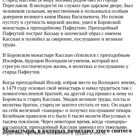
Переславля. В молодости он служил при царском дворе, Был
человеком сильным, мужественным и пользовался особым
доверием великого князя Ивана Васильевича. Но познав
пустоту и суетность мирской жизни, ушел в Боровский
монастырь к преподобному Пафнутию. Преподобный
Пафнутий постриг Косьму в иноческий образ с именем
Кассиан и полюбил за смирение, послушание и великие
труды.
В Боровском монастыре Кассиан сблизился с преподобным
Иосифом, будущим Волоцким игуменом, который вел
строгую постническую жизнь, в молитвах и послушании у
старца Пафнутия.
Когда преподобный Иосиф, избрав место на Волоцких землях,
в 1479 году основал свой монастырь и начал трудиться там с
немногочисленной братией, на другой год пришел к нему из
Боровска и старец Кассиан. Увидев великие труды, посты и
молитвы братии, старец не захотел отстать от них. Он надел
на себя железный «панцирь» и получил послушание пекаря.
Келейным правилом его было 6 тысяч молитв Иисусовых и
тысяча поклонов. Через некоторое время, когда «панцирь»
рассыпался, преподобный Кассиан заменил его тяжелыми
Монастыри, в которых почитают этого святого
веригами, пребывая неизменно в трудах и посте.