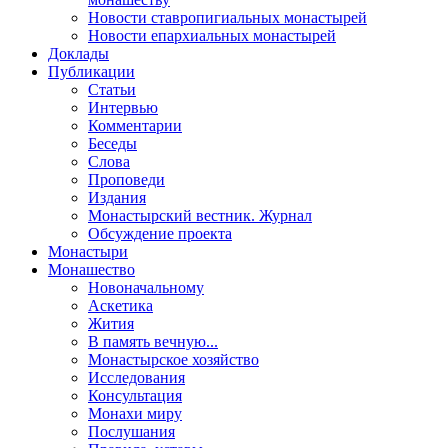
Новости ставропигиальных монастырей
Новости епархиальных монастырей
Доклады
Публикации
Статьи
Интервью
Комментарии
Беседы
Слова
Проповеди
Издания
Монастырский вестник. Журнал
Обсуждение проекта
Монастыри
Монашество
Новоначальному
Аскетика
Жития
В память вечную...
Монастырское хозяйство
Исследования
Консультация
Монахи миру
Послушания