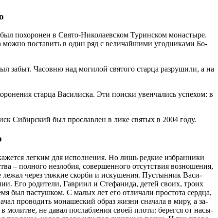
о
ыл по­хо­ро­нен в Свя­то-Ни­ко­ла­ев­ском Ту­рин­ском мо­на­сты­ре.
ка мож­но по­ста­вить в один ряд с ве­ли­чай­ши­ми угод­ни­ка­ми Бо­
ыл за­быт. Ча­сов­ню над мо­ги­лой свя­то­го стар­ца раз­ру­ши­ли, а на
­ро­не­ния стар­ца Ва­си­лис­ка. Эти по­ис­ки увен­ча­лись успе­хом: в
­лиск Си­бир­ский был про­слав­лен в ли­ке свя­тых в 2004 го­ду.
о
 ка­жет­ся лег­ким для ис­пол­не­ния. Но лишь ред­кие из­бран­ни­ки
ва – пол­но­го незло­бия, со­вер­шен­но­го от­сут­ствия воз­но­ше­ния,
е ле­жал через тяж­кие скор­би и ис­ку­ше­ния. Пу­стын­ник Ва­си­
ии. Его ро­ди­те­ли, Гав­ри­ил и Сте­фа­ни­да, де­тей сво­их, тро­их
е­мя был пас­туш­ком. С ма­лых лет его от­ли­ча­ли про­сто­та серд­ца,
чал про­во­дить мо­на­ше­ский об­раз жиз­ни сна­ча­ла в ми­ру, а за­
 мо­лит­ве, не да­вал по­слаб­ле­ния сво­ей пло­ти: бе­рег­ся от на­сы­