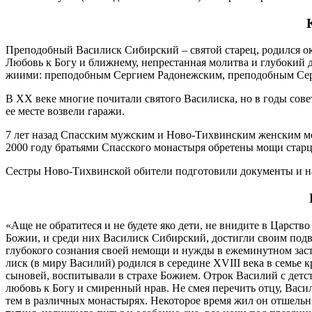
Пре­по­доб­ный Ва­си­лиск Си­бир­ский – свя­той ста­рец, родился ок.
Лю­бовь к Бо­гу и ближ­не­му, непре­стан­ная мо­лит­ва и глу­бо­кий д
жи­и­ми: пре­по­доб­ным Сер­ги­ем Ра­до­неж­ским, пре­по­доб­ным Се­р
В ХХ ве­ке мно­гие по­чи­та­ли свя­то­го Ва­си­лис­ка, но в го­ды со­в
ее ме­сте воз­ве­ли га­ра­жи.
7 лет на­зад Спас­ским муж­ским и Но­во-Тих­вин­ским жен­ским мо­на­ст
2000 го­ду бра­тья­ми Спас­ско­го мо­на­сты­ря об­ре­те­ны мо­щи стар­ц
Сест­ры Но­во-Тих­вин­ской оби­те­ли под­го­то­ви­ли до­ку­мен­ты и н
«Аще не об­ра­ти­те­ся и не бу­де­те яко де­ти, не вни­ди­те в Цар­ст
Бо­жии, и сре­ди них Ва­си­лиск Си­бир­ский, до­стиг­ли сво­им по­дви
глу­бо­ко­го со­зна­ния сво­ей немо­щи и нуж­ды в еже­ми­нут­ном за­
лиск (в ми­ру Ва­си­лий) ро­дил­ся в се­ре­дине XVIII ве­ка в се­мье кр
сы­но­вей, вос­пи­ты­ва­ли в стра­хе Бо­жи­ем. От­рок Ва­си­лий с дет­
лю­бовь к Бо­гу и сми­рен­ный нрав. Не смея пе­ре­чить от­цу, Ва­си­л
тем в раз­лич­ных мо­на­сты­рях. Неко­то­рое вре­мя жил он от­шель­ни­