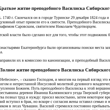
Краткое житие преподобного Василиска Сибирског
 1740 г. Скон­чал­ся он в го­ро­де Ту­рин­ске 29 декабря 1824 года и б
у­хов­ный опыт при­ве­ли его к свя­то­сти. Пре­по­доб­но­го Ва­си­лис­
а­фи­мом Са­ров­ским, свя­ти­те­лем Ни­ко­ла­ем Чу­до­твор­цем.
ет­ской вла­сти бы­ло сде­ла­но все для то­го, чтобы этот по­движ­ник б
ы­ря­ми Ека­те­рин­бур­га бы­ли ор­га­ни­зо­ва­ны по­ис­ки ме­ста за­хо
а.
а­пра­ви­ли их в ко­мис­сию по ка­но­ни­за­ции, и пре­по­доб­ный Ва­си
Полное житие преподобного Василиска Сибирског
во Небес­ное», – ска­за­но Гос­по­дом, и мно­гим на пер­вый взгляд это
­гом и непре­стан­ной Иису­со­вой мо­лит­вой ду­хов­но­го мла­ден­че­ст
ступ­ле­нии Бо­жи­ем. Путь пре­по­доб­но­го Ва­си­лис­ка к этой вер­шин
е­стья­ни­на де­рев­ни Ива­ниш Ка­ля­зин­ско­го уез­да Твер­ской гу­бер­н
ства по­знал труд и нуж­ду: про­сил ми­ло­сты­ню, за­тем неко­то­рое вр
ий всту­пил в брак, но вско­ре с со­гла­сия же­ны оста­вил се­мью и на­
ком в ле­сах Чу­ва­шии. Ва­си­лий стре­мил­ся по­сто­ян­но пре­бы­вать в