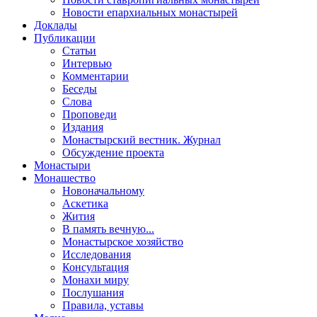
Новости епархиальных монастырей
Доклады
Публикации
Статьи
Интервью
Комментарии
Беседы
Слова
Проповеди
Издания
Монастырский вестник. Журнал
Обсуждение проекта
Монастыри
Монашество
Новоначальному
Аскетика
Жития
В память вечную...
Монастырское хозяйство
Исследования
Консультация
Монахи миру
Послушания
Правила, уставы