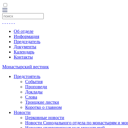
Об отделе
Информация
Председатель
Документы
Календарь
Контакты
Монастырский вестник
Предстоятель
События
Проповеди
Доклады
Слова
Троицкие листки
Коротко о главном
Новости
Церковные новости
Новости Синодального отдела по монастырям и мо
Новости ставропигиальных монастырей