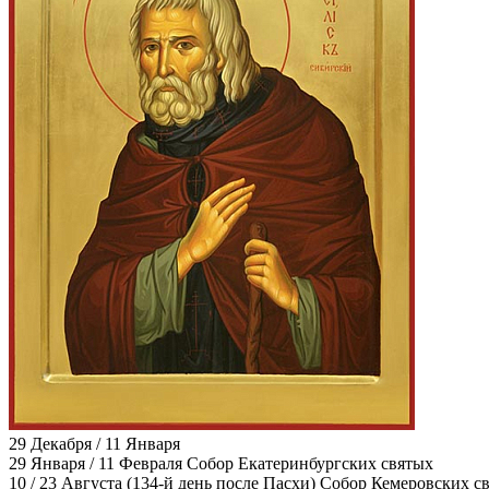
29 Декабря / 11 Января
29 Января / 11 Февраля
Собор Екатеринбургских святых
10 / 23 Августа
(134-й день после Пасхи) Собор Кемеровских с