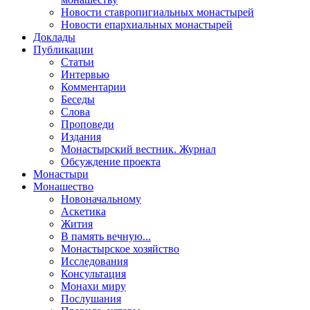
Новости ставропигиальных монастырей
Новости епархиальных монастырей
Доклады
Публикации
Статьи
Интервью
Комментарии
Беседы
Слова
Проповеди
Издания
Монастырский вестник. Журнал
Обсуждение проекта
Монастыри
Монашество
Новоначальному
Аскетика
Жития
В память вечную...
Монастырское хозяйство
Исследования
Консультация
Монахи миру
Послушания