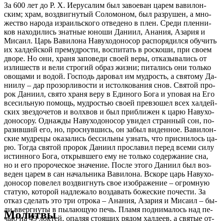
За 600 лет до Р. X. Иеру­са­лим был за­во­е­ван ца­рем ва­ви­лон­
ским; храм, воз­двиг­ну­тый Со­ло­мо­ном, был раз­ру­шен, а мно­
же­ство на­ро­да из­ра­иль­ско­го от­ве­де­но в плен. Сре­ди плен­ни­
ков на­хо­ди­лись знат­ные юно­ши Да­ни­ил, Ана­ния, Аза­рия и
Ми­са­ил. Царь Ва­ви­ло­на На­ву­хо­до­но­сор рас­по­ря­дил­ся обу­чить
их хал­дей­ской пре­муд­ро­сти, вос­пи­тать в рос­ко­ши, при сво­ем
дво­ре. Но они, хра­ня за­по­ве­ди сво­ей ве­ры, от­ка­зы­ва­лись от
из­ли­шеств и ве­ли стро­гий об­раз жиз­ни; пи­та­лись они толь­ко
ово­ща­ми и во­дой. Гос­подь да­ро­вал им муд­рость, а свя­то­му Да­
ни­и­лу – дар про­зор­ли­во­сти и ис­тол­ко­ва­ния снов. Свя­той про­
рок Да­ни­ил, свя­то хра­ня ве­ру в Еди­но­го Бо­га и упо­вая на Его
все­силь­ную по­мощь, муд­ро­стью сво­ей пре­взо­шел всех хал­дей­
ских звез­до­че­тов и волх­вов и был при­бли­жен к ца­рю На­ву­хо­
до­но­со­ру. Од­на­жды На­ву­хо­до­но­сор уви­дел стран­ный сон, по­
ра­зив­ший его, но, проснув­шись, он за­был ви­ден­ное. Ва­ви­лон­
ские муд­ре­цы ока­за­лись бес­силь­ны узнать, что при­сни­лось ца­
рю. То­гда свя­той про­рок Да­ни­ил про­сла­вил пе­ред все­ми си­лу
ис­тин­но­го Бо­га, от­крыв­ше­го ему не толь­ко со­дер­жа­ние сна,
но и его про­ро­че­ское зна­че­ние. По­сле это­го Да­ни­ил был воз­
ве­ден ца­рем в сан на­чаль­ни­ка Ва­ви­ло­на. Вско­ре царь На­ву­хо­
до­но­сор по­ве­лел воз­двиг­нуть свое изо­бра­же­ние – огром­ную
ста­тую, ко­то­рой над­ле­жа­ло воз­да­вать бо­же­ские по­че­сти. За
от­каз сде­лать это три от­ро­ка – Ана­ния, Аза­рия и Ми­са­ил – бы­
ли вверг­ну­ты в пы­ла­ю­щую печь. Пла­мя под­ни­ма­лось над пе­
Молитвы
чью на 49 лок­тей, опа­ляя сто­я­щих ря­дом хал­де­ев, а свя­тые от­