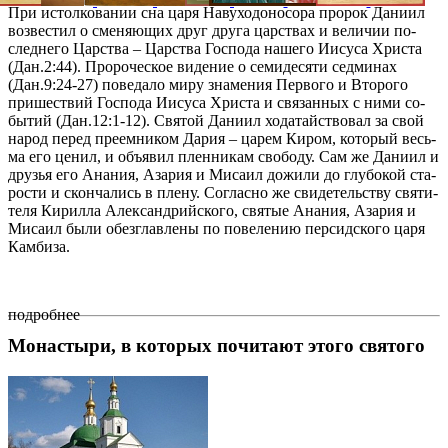
При ис­тол­ко­ва­нии сна ца­ря На­ву­хо­до­но­со­ра про­рок Да­ни­ил
воз­ве­стил о сме­ня­ю­щих друг дру­га цар­ствах и ве­ли­чии по­
след­не­го Цар­ства – Цар­ства Гос­по­да на­ше­го Иису­са Хри­ста
(Дан.2:44). Про­ро­че­ское ви­де­ние о се­ми­де­ся­ти сед­ми­нах
(Дан.9:24-27) по­ве­да­ло ми­ру зна­ме­ния Пер­во­го и Вто­ро­го
при­ше­ствий Гос­по­да Иису­са Хри­ста и свя­зан­ных с ни­ми со­
бы­тий (Дан.12:1-12). Свя­той Да­ни­ил хо­да­тай­ство­вал за свой
на­род пе­ред пре­ем­ни­ком Да­рия – ца­рем Ки­ром, ко­то­рый весь­
ма его це­нил, и объ­явил плен­ни­кам сво­бо­ду. Сам же Да­ни­ил и
дру­зья его Ана­ния, Аза­рия и Ми­са­ил до­жи­ли до глу­бо­кой ста­
ро­сти и скон­ча­лись в пле­ну. Со­глас­но же сви­де­тель­ству свя­ти­
те­ля Ки­рил­ла Алек­сан­дрий­ско­го, свя­тые Ана­ния, Аза­рия и
Ми­са­ил бы­ли обез­глав­ле­ны по по­ве­ле­нию пер­сид­ско­го ца­ря
Кам­би­за.
подробнее
Монастыри, в которых почитают этого святого