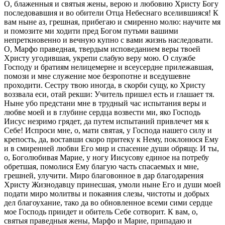
О, блаженныя и святыя жены, верою и любовию Христу Богу
последовавшия и во обители Отца Небеснаго вселившияся! К
вам ныне аз, грешная, прибегаю и смиренно молю: научите мя
и помозите ми ходити пред Богом путьми вашими
непреткновенно и вечную купно с вами жизнь наследовати.
О, Марфо праведная, твердым исповеданием веры твоей
Христу угодившая, укрепи слабую веру мою. О службе
Господу и братиям нелицемерне и всеусердне прилежавшая,
помози и мне служение мое безропотне и вседушевне
проходити. Сестру твою иногда, в скорби сущу, ко Христу
воззвала еси, отай рекши: Учитель пришел есть и глашает тя.
Ныне убо предстани мне в трудный час испытания веры и
любве моей и в глубине сердца возвести ми, яко Господь
Иисус незримо грядет, да путем испытаний привлечет мя к
Себе! Испроси мне, о, мати святая, у Господа нашего силу и
крепость, да, воставши скоро притеку к Нему, поклонюся Ему
и в смиренней любви Его мир и спасение души обрящу. И ты,
о, Боголюбивая Марие, у ногу Иисусову единое на потребу
обретшая, помолися Ему благую часть спасаемых и мне,
грешней, улучити. Миро благовонное в дар благодарения
Христу Жизнодавцу принесшая, умоли ныне Его и души моей
подати миро молитвы и покаяния слезы, чистоты и добрых
дел благоухание, тако да во обновленное всеми сими сердце
мое Господь приидет и обитель Себе сотворит. К вам, о,
святыя праведныя жены, Марфо и Марие, припадаю и