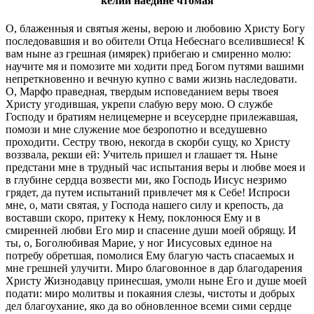
келии наедине чтомая
О, блаженныя и святыя жены, верою и любовию Христу Богу
последовавшия и во обители Отца Небеснаго вселившиеся! К
вам ныне аз грешная (имярек) прибегаю и смиренно молю:
научите мя и помозите ми ходити пред Богом путями вашими
непреткновенно и вечную купно с вами жизнь наследовати.
О, Марфо праведная, твердым исповеданием веры твоея
Христу угодившая, укрепи слабую веру мою. О службе
Господу и братиям нелицемерне и всеусердне прилежавшая,
помози и мне служение мое безропотно и вседушевно
проходити. Сестру твою, некогда в скорби сущу, ко Христу
воззвала, рекши ей: Учитель пришел и глашает тя. Ныне
предстани мне в трудный час испытания веры и любве моея и
в глубине сердца возвести ми, яко Господь Иисус незримо
грядет, да путем испытаний привлечет мя к Себе! Испроси
мне, о, мати святая, у Господа нашего силу и крепость, да
воставши скоро, притеку к Нему, поклонюся Ему и в
смиренней любви Его мир и спасение души моей обрящу. И
ты, о, Боголюбивая Марие, у ног Иисусовых единое на
потребу обретшая, помолися Ему благую часть спасаемых и
мне грешней улучити. Миро благовонное в дар благодарения
Христу Жизнодавцу принесшая, умоли ныне Его и душе моей
подати: миро молитвы и покаяния слезы, чистоты и добрых
дел благоухание, яко да во обновленное всеми сими сердце