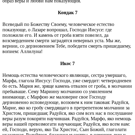
образ веры и любви нам показующия.
Кондак 7
Всеведый по Божеству Своему, человеческое естество
показующе, о Лазаре вопрошал, Господи Иисусе: где
положили его. И камень от гроба взяти повелел, да
возсмердением смерти заградятся неверных уста. Мы же,
вернии, со дерзновением Тебе, победити смерть пришедшему,
вопием: Аллилуиа!
Икос 7
Немощь естества человеческого являющи, сестра умершаго,
Марфа, глагола Иисусу: Господи, уже смердит: четверодневен
бо есть. Мария же, зряще камень отвален от гроба, в молчании
пребываше. Сему Мариину молчанию со умилением
внимающе, с Марфою же маловерие свoe Господу
дерзновенно исповедующе, воззовем к ним таковая: Радуйся,
Марие, яко ко гробу смердящаго в претрепетном молчании за
Христом, пришедшая; Радуйся, яко сим всех нас в послушание
веры разум покоряти научившая. Радуйся, Марфо, яко немощь
веры нашей превозмогати научающая; Радуйся, яко всем нам:
ей, Господи, верую, яко Ты Христос, Сын Божий, глаголати
указавшая. Радуйтеся, блаженныя сестры, в немощех душ и