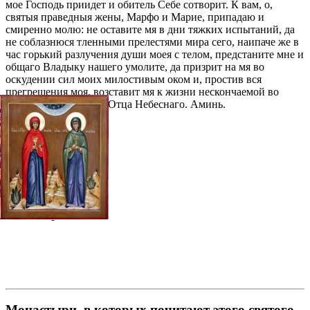
мое Господь приидет и обитель Себе сотворит. К вам, о,
святыя праведныя жены, Мapфo и Мapие, припадаю и
смиренно молю: не оставите мя в дни тяжких испытаний, да
не соблазнюся тленными прелестями мира сего, наипаче же в
час горький разлучения души моея с телом, предстаните мне и
общаго Владыку нашего умолите, да призрит на мя во
оскудении сил моих милостивым оком и, простив вся
прегрешения моя, возставит мя к жизни нескончаемой во
блаженных обителях Отца Небеснаго. Аминь.
Галерея
Монастыри, в которых почитают этого святого