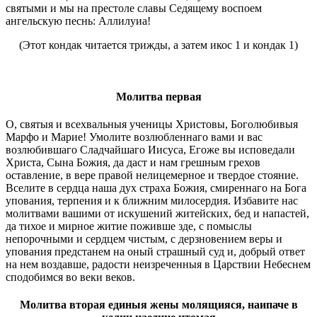
святыми и мы на престоле славы Седящему воспоем
ангельскую песнь: Аллилуиа!
(Этот кондак читается трижды, а затем икос 1 и кондак 1)
Молитва первая
О, святыя и всехвальныя ученицы Христовы, Боголюбивыя
Марфо и Марие! Умолите возлюбленнаго вами и вас
возлюбившаго Сладчайшаго Иисуса, Егоже вы исповедали
Христа, Сына Божия, да даст и нам грешным грехов
оставление, в вере правой нелицемерное и твердое стояние.
Вселите в сердца наша дух страха Божия, смиреннаго на Бога
упования, терпения и к ближним милосердия. Избавите нас
молитвами вашими от искушений житейских, бед и напастей,
да тихое и мирное житие поживше зде, с помыслы
непорочными и сердцем чистым, с дерзновением веры и
упования предстанем на оный страшный суд и, добрый ответ
на нем воздавше, радости неизреченныя в Царствии Небеснем
сподобимся во веки веков.
Молитва вторая единыя жены молящияся, наипаче в