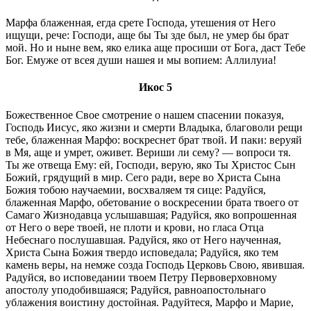
Марфа блаженная, егда срете Господа, утешения от Него
ищущи, рече: Господи, аще бы Ты зде был, не умер бы брат
мой. Но и ныне вем, яко елика аще просиши от Бога, даст Тебе
Бог. Емуже от всея души нашея и мы вопием: Аллилуиа!
Икос 5
Божественное Свое смотрение о нашем спасении показуя,
Господь Иисус, яко жизни и смерти Владыка, благоволи рещи
тебе, блаженная Марфо: воскреснет брат твой. И паки: веруяй
в Мя, аще и умрет, оживет. Вериши ли сему? — вопроси тя.
Ты же отвеща Ему: ей, Господи, верую, яко Ты Христос Сын
Божий, грядущий в мир. Сего ради, вере во Христа Сына
Божия тобою научаемии, восхваляем тя сице: Радуйся,
блаженная Марфо, обетование о воскресении брата твоего от
Самаго Жизнодавца услышавшая; Радуйся, яко вопрошенная
от Него о вере твоей, не плоти и крови, но гласа Отца
Небеснаго послушавшая. Радуйся, яко от Него наученная,
Христа Сына Божия твердо исповедала; Радуйся, яко тем
камень веры, на немже созда Господь Церковь Свою, явившая.
Радуйся, во исповедании твоем Петру Первоверховному
апостолу уподобившаяся; Радуйся, равноапостольнаго
ублажения воистину достойная. Радуйтеся, Марфо и Марие,