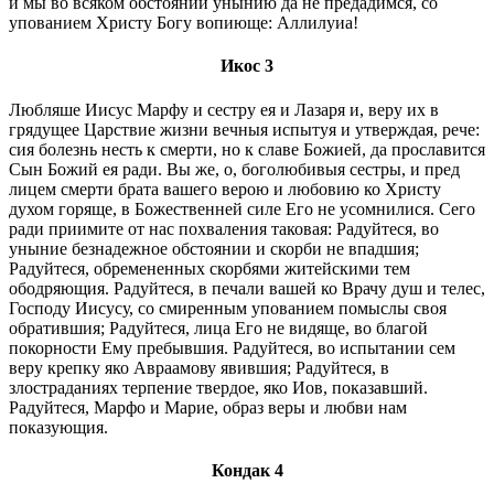
и мы во всяком обстоянии унынию да не предадимся, со
упованием Христу Богу вопиюще: Аллилуиа!
Икос 3
Любляше Иисус Марфу и сестру ея и Лазаря и, веру их в
грядущее Царствие жизни вечныя испытуя и утверждая, рече:
сия болезнь несть к смерти, но к славе Божией, да прославится
Сын Божий ея ради. Вы же, о, боголюбивыя сестры, и пред
лицем смерти брата вашего верою и любовию ко Христу
духом горяще, в Божественней силе Его не усомнилися. Сего
ради приимите от нас похваления таковая: Радуйтеся, во
уныние безнадежное обстоянии и скорби не впадшия;
Радуйтеся, обремененных скорбями житейскими тем
ободряющия. Радуйтеся, в печали вашей ко Врачу душ и телес,
Господу Иисусу, со смиренным упованием помыслы своя
обратившия; Радуйтеся, лица Его не видяще, во благой
покорности Ему пребывшия. Радуйтеся, во испытании сем
веру крепку яко Авраамову явившия; Радуйтеся, в
злостраданиях терпение твердое, яко Иов, показавший.
Радуйтеся, Марфо и Марие, образ веры и любви нам
показующия.
Кондак 4