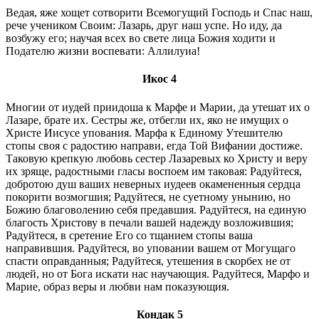
Ведая, яже хощет сотворити Bсeмогущий Господь и Спас наш,
рече учеником Своим: Лазарь, друг наш успе. Но иду, да
возбужу его; научая всех во свете лица Божия ходити и
Подателю жизни воспевати: Аллилуиа!
Икос 4
Многии от иудей приидоша к Марфе и Марии, да утешат их о
Лазаре, брате их. Сестры же, отбегли их, яко не имущих о
Христе Иисусе упования. Марфа к Единому Утешителю
стопы своя с радостию направи, егда Той Вифании достиже.
Таковую крепкую любовь сестер Лазаревых ко Христу и веру
их зряще, радостными гласы воспоем им таковая: Радуйтеся,
добротою душ ваших неверных иудеев окамененныя сердца
покорити возмогшия; Радуйтеся, не суетному унынию, но
Божию благоволению себя предавшия. Радуйтеся, на единую
благость Христову в печали вашей надежду возложившия;
Радуйтеся, в сретение Его со тщанием стопы ваша
направившия. Радуйтеся, во уповании вашем от Могущаго
спасти оправданныя; Радуйтеся, утешения в скорбех не от
людей, но от Бога искати нас научающия. Радуйтеся, Марфо и
Марие, образ веры и любви нам показующия.
Кондак 5