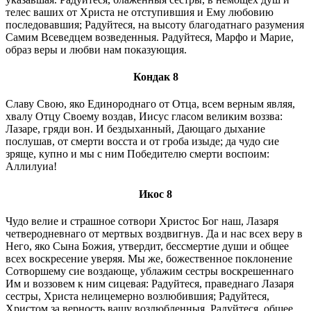
телес ваших от Христа не отступившия и Ему любовию
последовавшия; Радуйтеся, на высоту благодатнаго разумения
Самим Всеведцем возведенныя. Радуйтеся, Мapфo и Марие,
образ веры и любви нам показующия.
Кондак 8
Славу Свою, яко Единороднаго от Отца, всем верным являя,
хвалу Отцу Своему воздав, Иисус гласом великим воззва:
Лазаре, гряди вон. И бездыханный, Дающаго дыхание
послушав, от смерти восста и от гроба изыде; да чудо сие
зряще, купно и мы с ним Победителю смерти воспоим:
Аллилуиа!
Икос 8
Чудо велие и страшное сотвори Христос Бог наш, Лазаря
четверодневнаго от мертвых воздвигнув. Да и нас всех веру в
Него, яко Сына Божия, утвердит, бессмертие души и общее
всех воскресение уверяя. Мы же, божественное поклонение
Сотворшему сие воздающе, ублажим сестры воскрешеннаго
Им и воззовем к ним сицевая: Радуйтеся, праведнаго Лазаря
сестры, Христа нелицемерно возлюбившия; Радуйтеся,
Христом за верность вашу возлюбленныя. Радуйтеся, общее