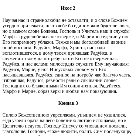
Икос 2
Научая нас и страннолюбия не оставляти, и о слове Божием
усердно прилежати, не о хлебе бо едином жив будет человек,
но о всяком слове Божием, Господь и Учитель наш и службы
Марфы трудолюбивыя не отверже, и Мариино седение у ног
Его попремногу ублажи. Темже и мы боголюбивей двоице
оной воспоем: Радуйся, Марфо, Христа, нас ради
воплотившегося, в дому твоем приявшая; Радуйся, в
служении твоем на потребу плоти Его не отверженная.
Радуйся, и нас делами милосердия служити Ему научающая;
Радуйся, Марие, у ног Иисусовых словом уст Его
насыщавшаяся. Радуйся, единое на потребу, яко благую часть,
избравшая; Радуйся, ревности ради о слышании словес
Господних со блаженными Им сопричтенная. Радуйтеся,
Марфо и Марие, образ веры и любви нам пoкaзующия.
Кондак 3
Силою Божественною укрепляеми, унынием не уязвилися,
егда узрели брата вашего болезнию лютою истощаема, но к
Целителю недугов, Господу Иисусу со упованием послали,
глаголюще: Господи, егоже любити, болит. Сим последующе,