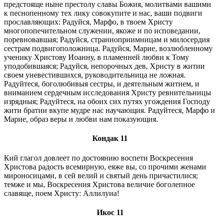
предстояще ныне престолу славы Божия, молитвами вашими
к песнопенному тех лику совокупите и нас, ваши подвиги
прославляющих: Радуйся, Марфо, в твоем Христу
многопопечительном служении, якоже и по исповедании,
поревновавшая; Радуйся, странноприимницам и милосердия
сестрам подвигоположница. Радуйся, Марие, возлюбленному
ученику Христову Иоанну, в пламенней любви к Тому
уподобившаяся; Радуйся, непорочных дев, Христу в житии
своем уневестившихся, руководительница не ложная.
Радуйтеся, боголюбивыя сестры, и деятельным житием, и
вниманием сердечным исследования Христу ревнительницы
изрядныя; Радуйтеся, на обоих сих путях угождения Господу
жити братии вкупе мудре нас научающия. Радуйтеся, Марфо и
Марие, образ веры и любви нам показующия.
Кондак 11
Кий глагол довлеет по достоянию воспети Воскресения
Христова радость всемирную, еяже вы, со прочими женами
мироносицами, в сей велий и святый день причастилися;
темже и мы, Воскресения Христова величие боголепное
славяще, поем Христу: Аллилуиа!
Икос 11