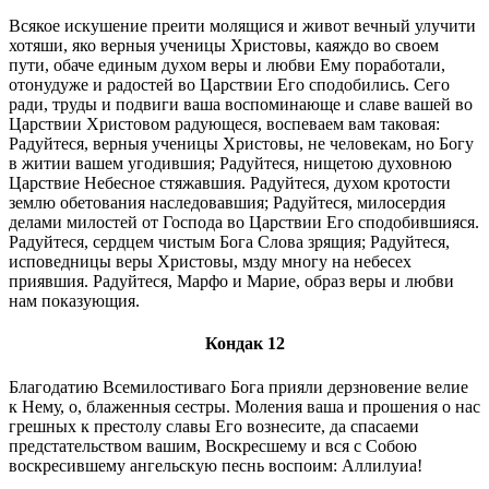
Всякое искушение преити молящися и живот вечный улучити
хотяши, яко верныя ученицы Христовы, каяждо во своем
пути, обаче единым духом веры и любви Ему поработали,
отонудуже и радостей во Царствии Его сподобились. Сего
ради, труды и подвиги ваша воспоминающе и славе вашей во
Царствии Христовом радующеся, воспеваем вам таковая:
Радуйтеся, верныя ученицы Христовы, не человекам, но Богу
в житии вашем угодившия; Радуйтеся, нищетою духовною
Царствие Небесное стяжавшия. Радуйтеся, духом кротости
землю обетования наследовавшия; Радуйтеся, милосердия
делами милостей от Господа во Царствии Его сподобившияся.
Радуйтеся, сердцем чистым Бога Слова зрящия; Радуйтеся,
исповедницы веры Христовы, мзду многу на небесех
приявшия. Радуйтеся, Марфо и Марие, образ веры и любви
нам показующия.
Кондак 12
Благодатию Всемилостиваго Бога прияли дерзновение велие
к Нему, о, блаженныя сестры. Моления ваша и прошения о нас
грешных к престолу славы Его вознесите, да спасаеми
предстательством вашим, Воскресшему и вся с Собою
воскресившему ангельскую песнь воспоим: Аллилуиа!