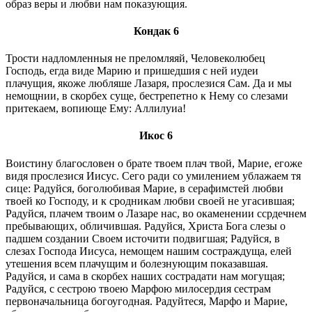
образ веры и любви нам показующия.
Кондак 6
Трости надломленныя не преломляяй, Человеколюбец
Господь, егда виде Марию и пришедшия с ней иудеи
плачущия, якоже любляше Лазаря, прослезися Сам. Да и мы
немощнии, в скорбех суще, бестрепетно к Нему со слезами
притекаем, вопиюще Ему: Аллилуиа!
Икос 6
Воистину благословен о брате твоем плач твой, Марие, егоже
видя прослезися Иисус. Сего ради со умилением ублажаем тя
сице: Радуйся, боголюбивая Марие, в серафимстей любви
твоей ко Господу, и к сродникам любви своей не угасившая;
Радуйся, плачем твоим о Лазаре нас, во окаменении ссрдечнем
пребывающих, обличившая. Радуйся, Христа Бога слезы о
падшем создании Своем источити подвигшая; Радуйся, в
слезах Господа Иисуса, немощем нашим состраждуща, елей
утешения всем плачущим и болезнующим показавшая.
Радуйся, и сама в скорбех наших сострадати нам могущая;
Радуйся, с сестрою твоею Мapфою милосердия сестрам
первоначальница богоугодная. Радуйтеся, Марфо и Марие,