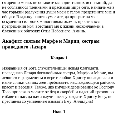
смиренно молю: не оставите мя в дни тяжких испытаний, да
не соблазнюся тленными и красными мира сего, наипаче же в
час горький разлучения души моей с телом предстаните мне и
общаго Владыку нашего умолите, да призрит на мя в
оскудении сил моих милостивым оком и, простив вся
прегрешения моя, возставит мя к жизни нескончаемей в
блаженных обителях Отца Небеснаго. Аминь.
Акафист святым Марфе и Марии, сестрам
праведного Лазаря
Кондак 1
Избранныя от Бога служительницы новыя благодати,
праведнаго Лазаря боголюбивыя сестры, Марфо и Марие, вы
деянием и разумением в вере и любви Христу последовали и
ныне с лики святых жен пребываете, наслаждающеся райских
красот и веселия. Темже, яко имущия дерзновение ко Господу,
Того прилежно молите от бед и скорбей и падений греховных
избавити нас, да вами научившеся угождати Христу Богу, не
престанем со умилением взывати Ему: Аллилуиа!
Икос 1