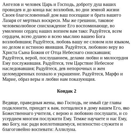
Ангелов и человек Царь и Господь, доброту душ ваших
провидев и до конца вас возлюбив, во дни земной жизни
Своея благословенный дом ваш посещаше и брата вашего
Лазаря от мертвых воскреси. Мы же грешнии, таковое
человеколюбное снисхождение Его воспоминающе, во
умилении сердец наших вопием вам тако: Радуйтеся, всем
сердцем, всею душею и всею мыслию вашею Бога
возлюбившия; Радуйтеся, любовь вашу не словом или языком,
но делом и истиною явившия. Радуйтеся, любовию веру во
Христа Сына Божия от Отца Небеснаго снискавшия;
Радуйтеся, верой, послушанием, делами любви и милосердия
Ему послужившия. Радуйтеся, тем Царствие Небесное
наследовавшия; Радуйтеся, дев непорочных и жен
целомудренных похвало и украшение. Радуйтеся, Марфо и
Марие, образ веры и любви нам показующия.
Кондак 2
Ведяще, праведныя жены, яко Господь, не имый где главы
подклонити, приидет к вам, потщалися в дому вашем Его, яко
Божественнаго учителя, с верою и любовию послушати, и со
усердием многим послужити Ему. Темже научаете и нас Ему,
яко Богу, нас ради воплотившемуся, неленостно служити и
благоговейно воспевати: Аллилуиа.