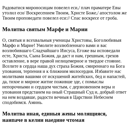
Радоватися мироносицам повелел еси,/ плач праматере Евы
утолил еси/ Воскресением Твоим, Христе Боже,/ апостолом же
Твоим проповедати повелел еси:// Спас воскресе от гроба.
Молитва святым Марфе и Марии
О, святыя и всехвальныя ученицы Христовы, Боголюбивыя
Марфо и Марие! Умолите возлюбленнаго вами и вас
возлюбившаго Сладчайшаго Иисуса, Егоже вы исповедали
есте, Христа, Сына Божия, да даст и нам, грешным, грехов
оставление, в вере правой нелицемерное и твердое стояние.
Вселите в сердца наша дух страха Божия, смиреннаго на Бога
упования, терпения и к ближним милосердия. Избавите нас
молитвами вашими от искушений житейских, бед и напастей,
да, тихое и мирное житие поживше зде, с помыслы
непорочными и сердцем чистым, с дерзновением веры и
упования предстанем на оный Страшный Суд и, добрый ответ
на нем воздавше, радости вечныя в Царствии Небеснем
сподобимся. Аминь.
Молитва иная, единыя жены молящияся,
наипаче в келии наедине чтомая