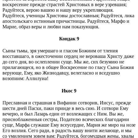
воскресение прежде страстей Христовых в вере узревшия;
Радуйтеся, верою вашею и нашу веру укрепляющия.
Радуйтеся, ученицы Христовы достославныя; Радуйтеся, лика
апостольскаго истинныя причастницы. Радуйтеся, Марфо и
Марие, образ веры и любви нам показующия.
Кондак 9
Сыны тьмы, зря умершаго и гласом Божиим от тления
восставшаго, в ожесточении сердец не вероваша Христу даже
до сего дня, во ослеплении суще. Мы же, сих безумию не
прилагающеся, но в общее Воскресение по гласу Сына Божия
верующе, Ему, яко Жизнодавцу, велегласно и вседушно
возопиим: Аллилуиа!
Икос 9
Преславная и страшная в Вифании сотворив, Иисус, прежде
шести дней Пасхи, паки прииде в весь сию. И сотвори Ему
вечерю, и был Лазарь един от возлежащих с Ним. Вы же,
присноблаженныя сестры, Подателю всяческих благодарни
суще, Марфа служаше Ему всеусердне, Мария же миро на нозе
Его возлия. Сего ради, в радость вашу внити желающе, и мы
со умилением зовем вам: Радуйтеся, богомудрыя жены, хвалы