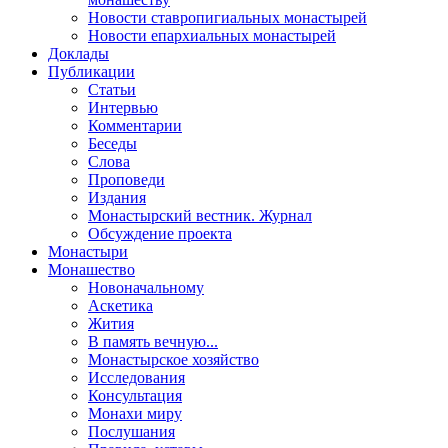
Новости ставропигиальных монастырей
Новости епархиальных монастырей
Доклады
Публикации
Статьи
Интервью
Комментарии
Беседы
Слова
Проповеди
Издания
Монастырский вестник. Журнал
Обсуждение проекта
Монастыри
Монашество
Новоначальному
Аскетика
Жития
В память вечную...
Монастырское хозяйство
Исследования
Консультация
Монахи миру
Послушания