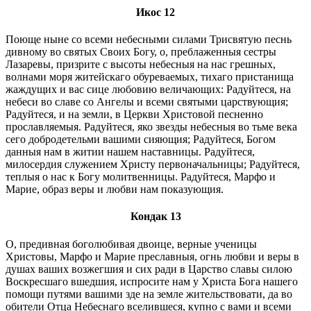
Икос 12
Поюще ныне со всеми небесными силами Трисвятую песнь
дивному во святых Своих Богу, о, преблаженныя сестры
Лазаревы, призрите с высоты небесныя на нас грешных,
волнами моря житейскаго обуреваемых, тихаго пристанища
жаждущих и вас сице любовию величающих: Радуйтеся, на
небеси во славе со Ангелы и всеми святыми царствующия;
Радуйтеся, и на земли, в Церкви Христовой песненно
прославляемыя. Радуйтеся, яко звезды небесныя во тьме века
сего добродетельми вашими сияющия; Радуйтеся, Богом
данныя нам в житии нашем наставницы. Радуйтеся,
милосердия служением Христу первоначальницы; Радуйтеся,
теплыя о нас к Богу молитвенницы. Радуйтеся, Марфо и
Марие, образ веры и любви нам показующия.
Кондак 13
О, предивная боголюбивая двоице, верные ученицы
Христовы, Марфо и Марие преславныя, огнь любви и веры в
душах ваших возжегшия и сих ради в Царство славы силою
Воскресшаго вшедшия, испросите нам у Христа Бога нашего
помощи путями вашими зде на земле жительствовати, да во
обители Отца Небеснаго вселившеся, купно с вами и всеми