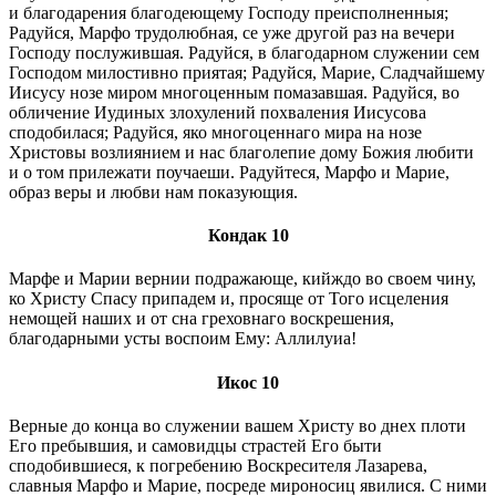
и благодарения благодеющему Господу преисполненныя;
Радуйся, Марфо трудолюбная, се уже другой раз на вечери
Господу послужившая. Радуйся, в благодарном служении сем
Господом милостивно приятая; Радуйся, Марие, Сладчайшему
Иисусу нозе миром многоценным помазавшая. Радуйся, во
обличение Иудиных злохулений похваления Иисусова
сподобилася; Радуйся, яко многоценнаго мира на нозе
Христовы возлиянием и нас благолепие дому Божия любити
и о том прилежати поучаеши. Радуйтеся, Марфо и Марие,
образ веры и любви нам показующия.
Кондак 10
Марфе и Марии вернии подражающе, кийждо во своем чину,
ко Христу Спасу припадем и, просяще от Того исцеления
немощей наших и от сна греховнаго воскрешения,
благодарными усты воспоим Ему: Аллилуиа!
Икос 10
Верные до конца во служении вашем Христу во днех плоти
Его пребывшия, и самовидцы страстей Его быти
сподобившиеся, к погребению Воскресителя Лазарева,
славныя Марфо и Марие, посреде мироносиц явилися. С ними