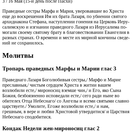
3 / 16 Мая
(15-й день после Пасхи)
Пра­вед­ные сест­ры Мар­фа и Ма­рия, уве­ро­вав­шие во Хри­ста
еще до вос­кре­ше­ния Им их бра­та Ла­за­ря, по уби­е­нии свя­то­го
ар­хи­ди­а­ко­на Сте­фа­на, на­ступ­ле­нии го­не­ния на Цер­ковь Иеру­
са­лим­скую и из­гна­нии пра­вед­но­го Ла­за­ря из Иеру­са­ли­ма по­
мо­га­ли сво­е­му свя­то­му бра­ту в бла­го­вест­во­ва­нии Еван­ге­лия в
раз­ных стра­нах. О вре­ме­ни и ме­сте их мир­ной кон­чи­ны све­де­
ний не со­хра­ни­лось.
Молитвы
Тропарь праведных Марфы и Марии глас 3
Праведнаго Лазаря Боголюбивыя сестры,/ Марфо и Марие
преславныя,/ чистым сердцем Христа в житии вашем
возлюбили есте,/ мироносиц вземше чин,/ и Его, яко Сына
Божия, безбоязненно исповедали есте,/ сего ради ныне во
обителех Отца Небеснаго/ со Ангелы и всеми святыми славно
царствуете./ Умолите, Егоже возлюбили есте,/ и нам,
грешным, в вере и любви Христовой утвердитися/ и Царствия
Небеснаго сподобитися.
Кондак Недели жен-мироносиц глас 2