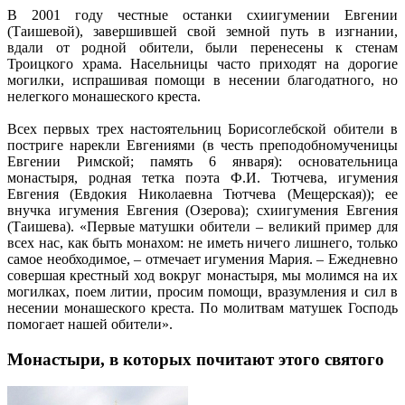
В 2001 году честные останки схиигумении Евгении
(Таишевой), завершившей свой земной путь в изгнании,
вдали от родной обители, были перенесены к стенам
Троицкого храма. Насельницы часто приходят на дорогие
могилки, испрашивая помощи в несении благодатного, но
нелегкого монашеского креста.
Всех первых трех настоятельниц Борисоглебской обители в
постриге нарекли Евгениями (в честь преподобномученицы
Евгении Римской; память 6 января): основательница
монастыря, родная тетка поэта Ф.И. Тютчева, игумения
Евгения (Евдокия Николаевна Тютчева (Мещерская)); ее
внучка игумения Евгения (Озерова); схиигумения Евгения
(Таишева). «Первые матушки обители – великий пример для
всех нас, как быть монахом: не иметь ничего лишнего, только
самое необходимое, – отмечает игумения Мария. – Ежедневно
совершая крестный ход вокруг монастыря, мы молимся на их
могилках, поем литии, просим помощи, вразумления и сил в
несении монашеского креста. По молитвам матушек Господь
помогает нашей обители».
Монастыри, в которых почитают этого святого