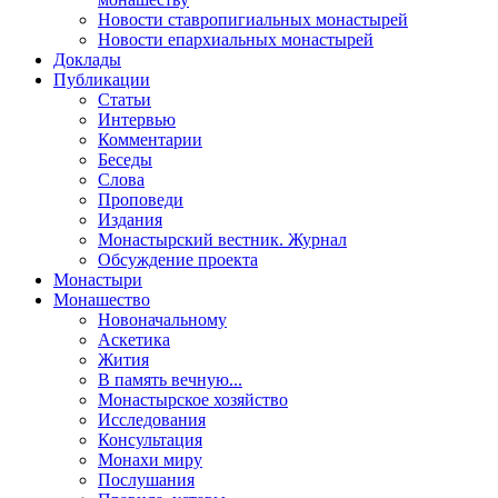
Новости ставропигиальных монастырей
Новости епархиальных монастырей
Доклады
Публикации
Статьи
Интервью
Комментарии
Беседы
Слова
Проповеди
Издания
Монастырский вестник. Журнал
Обсуждение проекта
Монастыри
Монашество
Новоначальному
Аскетика
Жития
В память вечную...
Монастырское хозяйство
Исследования
Консультация
Монахи миру
Послушания