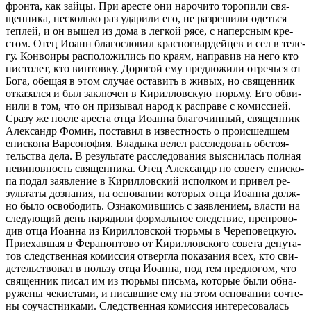
фрон­та, как зай­цы. При аре­сте они на­ро­чи­то то­ро­пи­ли свя­
щен­ни­ка, несколь­ко раз уда­ри­ли его, не раз­ре­ши­ли одеть­ся
теп­лей, и он вы­шел из до­ма в лег­кой ря­се, с на­перс­ным кре­
стом. Отец Иоанн бла­го­сло­вил крас­но­гвар­дей­цев и сел в те­ле­
гу. Кон­во­и­ры рас­по­ло­жи­лись по кра­ям, на­пра­вив на него кто
пи­сто­лет, кто вин­тов­ку. До­ро­гой ему пред­ло­жи­ли от­речь­ся от
Бо­га, обе­щая в этом слу­чае оста­вить в жи­вых, но свя­щен­ник
от­ка­зал­ся и был за­клю­чен в Ки­рил­лов­скую тюрь­му. Его об­ви­
ни­ли в том, что он при­зы­вал на­род к рас­пра­ве с ко­мис­си­ей.
Сра­зу же по­сле аре­ста от­ца Иоан­на бла­го­чин­ный, свя­щен­ник
Алек­сандр Фо­мин, по­ста­вил в из­вест­ность о про­ис­шед­шем
епи­ско­па Вар­со­но­фия. Вла­ды­ка ве­лел рас­сле­до­вать об­сто­я­
тель­ства де­ла. В ре­зуль­та­те рас­сле­до­ва­ния вы­яс­ни­лась пол­ная
неви­нов­ность свя­щен­ни­ка. Отец Алек­сандр по со­ве­ту епи­ско­
па по­дал за­яв­ле­ние в Ки­рил­лов­ский ис­пол­ком и при­вел ре­
зуль­та­ты до­зна­ния, на ос­но­ва­нии ко­то­рых от­ца Иоан­на долж­
но бы­ло осво­бо­дить. Озна­ко­мив­шись с за­яв­ле­ни­ем, вла­сти на
сле­ду­ю­щий день на­ря­ди­ли фор­маль­ное след­ствие, пре­про­во­
див от­ца Иоан­на из Ки­рил­лов­ской тюрь­мы в Че­ре­по­вец­кую.
При­е­хав­шая в Фе­ра­пон­то­во от Ки­рил­лов­ско­го со­ве­та де­пу­та­
тов след­ствен­ная ко­мис­сия от­верг­ла по­ка­за­ния всех, кто сви­
де­тель­ство­вал в поль­зу от­ца Иоан­на, под тем пред­ло­гом, что
свя­щен­ник пи­сал им из тюрь­мы пись­ма, ко­то­рые бы­ли об­на­
ру­же­ны че­ки­ста­ми, и пи­сав­шие ему на этом ос­но­ва­нии со­чте­
ны со­участ­ни­ка­ми. След­ствен­ная ко­мис­сия ин­те­ре­со­ва­лась