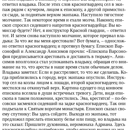
от­ве­тил вла­ды­ка. По­сле этих слов крас­но­гвар­де­ец сел в эки­
паж ря­дом с ку­че­ром, ли­цом к епи­ско­пу, а дру­гой при­мо­стил­
ся сза­ди, за под­ня­тым вер­хом эки­па­жа. На­сту­пи­ло тя­гост­ное
мол­ча­ние. Так неко­то­рое вре­мя и еха­ли мол­ча. На­ко­нец епи­
скоп спро­сил си­дев­ше­го на­про­тив крас­но­гвар­дей­ца: Вы ко­
мис­сар бу­де­те? Нет, я ин­струк­тор Крас­ной гвар­дии, – от­ве­тил
тот. И за­тем сно­ва на­сту­пи­ло мол­ча­ние, ко­то­рое пре­рвал вла­
ды­ка: За что же вы ме­ня аре­сто­ва­ли? Вот бу­ма­га, – од­но­слож­
но от­ве­тил крас­но­гвар­де­ец и про­тя­нул бу­ма­гу. Епи­скоп Вар­
со­но­фий и Алек­сандр Ани­си­мов про­чли: «Епи­ско­па Вар­со­но­
фия пред­пи­сы­ва­ет­ся аре­сто­вать и до­ста­вить в тюрь­му». Ани­
си­мов впол­го­ло­са стал успо­ка­и­вать вла­ды­ку, об­ра­щая его вни­
ма­ние на то, что аре­сты в на­ше вре­мя ста­ли обыч­ным де­лом.
Вла­ды­ка за­ме­тил: Ес­ли и рас­стре­ля­ют, то что же сде­ла­ешь. Ко­
гда при­бли­зи­лись к го­ро­ду, верх эки­па­жа опу­сти­ли. Ин­струк­
тор сел на коз­лы ли­цом к ло­ша­ди, вто­рой крас­но­гвар­де­ец по­
ме­стил­ся на от­ки­ну­тый верх. Кар­ти­на еду­ще­го под кон­во­ем
епи­ско­па все­ля­ла в ду­ши встреч­ных тре­во­гу. Де­ти, ви­дя епи­
ско­па в та­ком по­ло­же­нии, кре­сти­лись. Эва, кре­стят­ся! – по-бе­
сов­ски за­сме­ял­ся си­дев­ший на зад­ке крас­но­гвар­де­ец. Так они
подъ­е­ха­ли к Свя­тым во­ро­там мо­на­сты­ря. Епи­скоп ска­зал сво­
е­му спут­ни­ку: Вы здесь сой­ди­те. Вы­хо­дя из эки­па­жа, тот
пред­ло­жил при­слать епи­ско­пу бе­лье или пи­щу, но вла­ды­ка на
это ска­зал: При­шли­те ду­хов­ни­ка, иеро­мо­на­ха Адри­а­на. Здесь
крас­но­гвар­дей­цы по­тре­бо­ва­ли, чтобы епи­скоп вы­шел из эки­