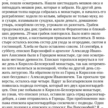
ром, по­шли осмат­ри­вать. На­шли шест­на­дцать меш­ков ов­са и
пят­на­дцать меш­ков ржи, ко­то­рые и за­бра­ли. На дру­гой день
огром­ная тол­па на­ро­да со­бра­лась к мо­на­сты­рю, и на­ча­лось его
раз­граб­ле­ние: хо­ди­ли по ке­льям, за­би­ра­ли не толь­ко му­ку, но
и су­ха­ри, взла­мы­ва­ли сун­ду­ки, кра­ли день­ги, до­маш­нюю
утварь, оскорб­ля­ли се­стер, угро­жа­ли их разо­гнать. Гра­беж
про­дол­жал­ся два дня; гра­би­ли жи­те­ли Фе­ра­пон­то­ва и бли­жай­
ших де­ре­вень. 29 мая гра­беж по­вто­рил­ся. Бы­ло взя­то око­ло
ста пу­дов му­ки, а на­сель­ни­цам при­ка­за­ли вы­се­лять­ся. В мо­на­
сты­ре оста­лось во­семь се­стер для ухо­да за ого­ро­да­ми, ско­том и
го­сти­ни­цей. Хле­ба не бы­ло остав­ле­но со­всем. 14 сен­тяб­ря, в
суб­бо­ту, епи­скоп Вар­со­но­фий и ар­хео­лог Алек­сандр Ива­но­
вич Ани­си­мов бы­ли в Го­риц­ком мо­на­сты­ре, где они осмат­ри­
ва­ли мест­ные древ­но­сти. Епи­скоп то­ро­пил­ся вер­нуть­ся в тот
же день в Ки­рил­ло-Бе­ло­зер­ский мо­на­стырь, так как непре­мен­
но хо­тел мо­лить­ся за все­нощ­ной, чтобы на дру­гой день слу­
жить ли­тур­гию. На об­рат­ном пу­ти из Го­риц в Ки­рил­лов епи­
скоп бе­се­до­вал с Алек­сан­дром Ива­но­ви­чем. Так про­еха­ли три
вер­сты, оста­лось еще че­ты­ре. Вдруг за Бо­га­ты­рев­ским по­лем
по­яви­лась под­во­да поч­та­ря, ко­то­рый вез двух крас­но­гвар­дей­
цев. Они уже по­бы­ва­ли в Ки­рил­ло-Бе­ло­зер­ском мо­на­сты­ре,
но узнав, что епи­скоп уехал, оста­ви­ли здесь от­ряд крас­но­гвар­
дей­цев, а са­ми от­пра­ви­лись в Го­ри­цы. При при­бли­же­нии эки­
па­жа епи­ско­па крас­но­гвар­дей­цы со­ско­чи­ли с под­во­ды. Один
из них по­до­шел к епи­ско­пу и спро­сил: Вы Вар­со­но­фий? Я, –