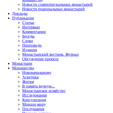
Новости ставропигиальных монастырей
Новости епархиальных монастырей
Доклады
Публикации
Статьи
Интервью
Комментарии
Беседы
Слова
Проповеди
Издания
Монастырский вестник. Журнал
Обсуждение проекта
Монастыри
Монашество
Новоначальному
Аскетика
Жития
В память вечную...
Монастырское хозяйство
Исследования
Консультация
Монахи миру
Послушания