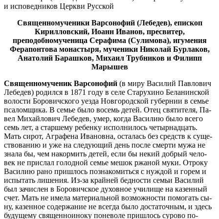
и исповедников Церкви Русской
Священномученики Варсонофий (Лебедев), епископ
Кирилловский, Иоанн Иванов, пресвитер,
преподобномученица Серафима (Сулимова), игумения
Ферапонтова монастыря, мученики Николай Бурлаков,
Анатолий Барашков, Михаил Трубников и Филипп
Марышев
Свя­щен­но­му­че­ник Вар­со­но­фий
(в ми­ру Ва­си­лий Пав­ло­вич
Ле­бе­дев) ро­дил­ся в 1871 го­ду в се­ле Ста­ру­хи­но Бе­ла­нин­ской
во­ло­сти Бо­ро­вич­ско­го уез­да Нов­го­род­ской гу­бер­нии в се­мье
пса­лом­щи­ка. В се­мье бы­ло во­семь де­тей. Отец свя­ти­те­ля, Па­
вел Ми­хай­ло­вич Ле­бе­дев, умер, ко­гда Ва­си­лию бы­ло все­го
семь лет, а стар­ше­му ре­бен­ку ис­пол­ни­лось че­тыр­на­дцать.
Мать си­рот, Агра­фе­на Ива­нов­на, оста­лась без средств к су­ще­
ство­ва­нию и уже на сле­ду­ю­щий день по­сле смер­ти му­жа не
зна­ла бы, чем на­кор­мить де­тей, ес­ли бы некий доб­рый че­ло­
век не при­слал го­лод­ной се­мье ме­шок ржа­ной му­ки. От­ро­ку
Ва­си­лию ра­но при­шлось по­зна­ко­мить­ся с нуж­дой и го­рем и
ис­пы­тать ли­ше­ния. Из-за край­ней бед­но­сти се­мьи Ва­си­лий
был за­чис­лен в Бо­ро­вич­ское ду­хов­ное учи­ли­ще на ка­зен­ный
счет. Мать не име­ла ма­те­ри­аль­ной воз­мож­но­сти по­мо­гать сы­
ну, ка­зен­ное со­дер­жа­ние не все­гда бы­ло до­ста­точ­ным, и здесь
бу­ду­ще­му свя­щен­но­и­но­ку по­не­во­ле при­шлось су­ро­во по­