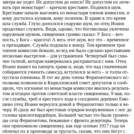
зав­тра же уедет. Не до­пу­стим до опи­си! Не до­пу­стим их но­че­
вать при мо­на­сты­ре! – кри­ча­ли кре­стьяне. Под­нял­ся шум.
Кре­стьяне на­ча­ли вы­го­нять из мо­на­сты­ря чле­нов ко­мис­сии, и
ко­му до­ста­лось ку­ла­ком, ко­му по­ле­ном. В хра­ме в это вре­мя
шла служ­ба. Глу­хо до­но­сил­ся сна­ру­жи шум, но отец Иоанн
про­дол­жал слу­жить. Ви­дя, од­на­ко, что бо­го­моль­цы увле­че­ны
на­руж­ным шу­мом, свя­щен­ник гром­ко ска­зал: У Бо­га – веч­
ность, у Бо­га – кра­со­та! А весь этот шум, все это – вре­мен­ное
и пре­хо­дя­щее. Служ­ба по­до­шла к кон­цу. Тем вре­ме­нем трое
чле­нов ко­мис­сии бе­жа­ли, вслед им бы­ло сде­ла­но кре­стья­на­ми
несколь­ко вы­стре­лов – для устра­ше­ния. Чет­вер­тый был схва­
чен тол­пой, ко­то­рая на­ме­ре­ва­лась рас­пра­вить­ся с ним. Отец
Иоанн вы­шел на па­перть хра­ма и, ви­дя, что над схва­чен­ным
со­би­ра­ют­ся учи­нить са­мо­суд, всту­пил­ся за него – и тол­па от­
пу­сти­ла плен­ни­ка. В тот же день чле­ны Фе­ра­пон­тов­ско­го ис­
пол­ко­ма по­зво­ни­ли в Ки­рил­лов­ский со­вет де­пу­та­тов и со­об­
щи­ли, что из­гна­ние из мо­на­сты­ря ко­мис­сии яви­лось ре­зуль­та­
том аги­та­ции про­тив со­вет­ской вла­сти свя­щен­ни­ка. 9 мая, по­
сле служ­бы, треб и крест­но­го хо­да в со­сед­нюю де­рев­ню Еми­
ше­во отец Иоанн вер­нул­ся до­мой в Фе­ра­пон­то­во толь­ко к ве­
че­ру. И сра­зу же был аре­сто­ван от­ря­дом во­ору­жен­ных с ног до
го­ло­вы крас­но­гвар­дей­цев. Боль­шей ча­стью это бы­ли уро­жен­
цы се­ла Фе­ра­пон­то­ва, бе­жав­шие с фрон­та де­зер­ти­ры. Те­перь
они при­пом­ни­ли свя­щен­ни­ку, как еще осе­нью 1917 го­да он
об­ли­чал их в про­по­ве­ди за тру­сость, ска­зав, что они бе­гут с