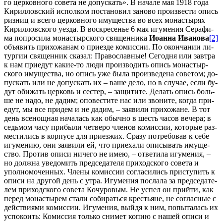
го цер­ков­но­го со­ве­та не до­пус­кать». В на­ча­ле мая 1918 го­да
Ки­рил­лов­ский ис­пол­ком по­ста­но­вил за­но­во про­из­ве­сти опись
риз­ниц и все­го цер­ков­но­го иму­ще­ства во всех мо­на­сты­рях
Ки­рил­лов­ско­го уез­да. В вос­кре­се­нье 6 мая игу­ме­ния Се­ра­фи­
ма по­про­си­ла мо­на­стыр­ско­го свя­щен­ни­ка
Иоан­на Ива­но­ва
[2]
объ­явить при­хо­жа­нам о при­ез­де ко­мис­сии. По окон­ча­нии ли­
тур­гии свя­щен­ник ска­зал: Пра­во­слав­ные! Се­го­дня или зав­тра
к нам при­едут ка­кие-то лю­ди про­из­во­дить опись мо­на­стыр­
ско­го иму­ще­ства, но опись уже бы­ла про­из­ве­де­на со­ве­том; до­
пус­кать или не до­пус­кать их – ва­ше де­ло, но в слу­чае, ес­ли бу­
дут оби­жать цер­ковь и се­стер, – за­щи­ти­те. Де­лать опись боль­
ше не на­до, не да­дим; опо­ве­сти­те нас или зво­ни­те, ко­гда при­
едут, мы все при­дем и не да­дим, – за­яви­ли при­хо­жане. В тот
день все­нощ­ная на­ча­лась как обыч­но в шесть ча­сов ве­че­ра; в
седь­мом ча­су при­бы­ли чет­ве­ро чле­нов ко­мис­сии, ко­то­рые раз­
ме­сти­лись в кор­пу­се для при­ез­жих. Сра­зу по­тре­бо­вав к се­бе
игу­ме­нию, они за­яви­ли ей, что при­е­ха­ли опи­сы­вать иму­ще­
ство. Про­тив опи­си ни­че­го не имею, – от­ве­ти­ла игу­ме­ния, –
но долж­на уве­до­мить пред­се­да­те­ля при­ход­ско­го со­ве­та и
упол­но­мо­чен­ных. Чле­ны ко­мис­сии со­гла­си­лись при­сту­пить к
опи­си на дру­гой день с утра. Игу­ме­ния по­сла­ла за пред­се­да­те­
лем при­ход­ско­го со­ве­та Ко­чу­ро­вым. Не успел он прий­ти, как
пе­ред мо­на­сты­рем ста­ли со­би­рать­ся кре­стьяне, не со­глас­ные с
дей­стви­я­ми ко­мис­сии. Игу­ме­ния, вый­дя к ним, по­пы­та­лась их
успо­ко­ить: Ко­мис­сия толь­ко сни­мет ко­пию с на­шей опи­си и