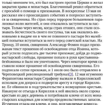
толь­ко мне­ни­ем тех, кто был на­стро­ен про­тив Церк­ви и же­лал
за­кры­тия хра­ма и мо­на­сты­ря. Бла­го­чин­ный ре­шил об­ра­тить­ся
с прось­бой о по­мо­щи к при­хо­жа­нам. В вос­кре­се­нье 13 мая он
рас­ска­зал им о про­ис­шед­ших со­бы­ти­ях и по­про­сил за­сту­пить­
ся за свя­щен­ни­ка. Но страх пе­ред тер­ро­ром боль­ше­ви­ков па­ра­
ли­зо­вал во­лю жи­те­лей, и они от­ка­за­лись за­сту­пить­ся за пас­
ты­ря. Толь­ко через ме­сяц, ко­гда страх ото­шел, они ста­ли осо­
зна­вать бес­чест­ность сво­е­го по­ступ­ка, так как ока­за­лись ви­
нов­ны­ми в вы­да­че ни в чем не по­вин­но­го пас­ты­ря без ма­лей­
шей по­пыт­ки всту­пить­ся за него пе­ред со­вет­ской вла­стью. На
Тро­и­цу, 10 июня, свя­щен­ник Алек­сандр Фо­мин по­дал при­хо­
жа­нам текст про­ше­ния об осво­бож­де­нии от­ца Иоан­на, ко­то­
рый успе­ли под­пи­сать две ты­ся­чи при­хо­жан; дой­дя до под­мо­
на­стыр­ской сло­бо­ды, про­ше­ние по­па­ло в ру­ки кре­стья­ни­на-
без­бож­ни­ка и бы­ло им уни­что­же­но. Через неко­то­рое вре­мя со­
ста­ви­ли но­вое про­ше­ние об осво­бож­де­нии свя­щен­ни­ка. Его
под­пи­са­ли сот­ни при­хо­жан, и 1 июля оно бы­ло от­прав­ле­но в
Че­ре­по­вец­кий ре­во­лю­ци­он­ный три­бу­нал
[3]
. 12 мая игу­ме­нию
Фе­ра­пон­то­ва мо­на­сты­ря Се­ра­фи­му вы­зва­ли в Ки­рил­лов­ский
ис­пол­ком для до­про­са и под­верг­ли аре­сту в го­ро­де Ки­рил­ло­
ве. Ее об­ви­ни­ли в под­стре­ка­тель­стве к воз­му­ще­нию кре­стьян.
На­ка­нуне ее отъ­ез­да в Ки­рил­лов к ней яви­лись око­ло со­ро­ка
кре­стьян из двух де­ре­вень и по­тре­бо­ва­ли клю­чи от всех мо­на­
стыр­ских кла­до­вых для осмот­ра про­до­воль­ствен­ных за­па­сов.
Игу­ме­ния от­да­ла им клю­чи, и они, воз­глав­ля­е­мые ко­мис­са­