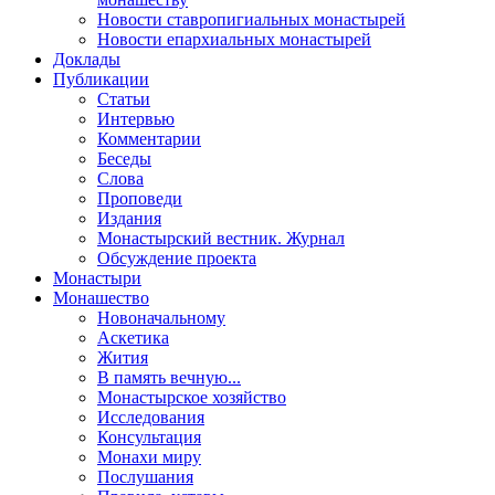
Новости ставропигиальных монастырей
Новости епархиальных монастырей
Доклады
Публикации
Статьи
Интервью
Комментарии
Беседы
Слова
Проповеди
Издания
Монастырский вестник. Журнал
Обсуждение проекта
Монастыри
Монашество
Новоначальному
Аскетика
Жития
В память вечную...
Монастырское хозяйство
Исследования
Консультация
Монахи миру
Послушания