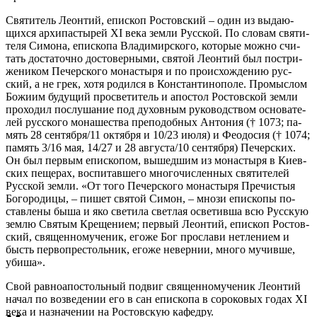
Свя­ти­тель Леон­тий, епи­скоп Ро­стов­ский – один из вы­да­ю­
щих­ся ар­хи­пас­ты­рей XI ве­ка зем­ли Рус­ской. По сло­вам свя­ти­
те­ля Си­мо­на, епи­ско­па Вла­ди­мир­ско­го, ко­то­рые мож­но счи­
тать до­ста­точ­но до­сто­вер­ны­ми, свя­той Леон­тий был по­стри­
же­ни­ком Пе­чер­ско­го мо­на­сты­ря и по про­ис­хож­де­нию рус­
ский, а не грек, хо­тя ро­дил­ся в Кон­стан­ти­но­по­ле. Про­мыс­лом
Бо­жи­им бу­ду­щий про­све­ти­тель и апо­стол Ро­стов­ской зем­ли
про­хо­дил по­слу­ша­ние под ду­хов­ным ру­ко­водст­вом ос­но­ва­те­
лей рус­ско­го мо­на­ше­ства пре­по­доб­ных Ан­то­ния († 1073; па­
мять 28 сен­тяб­ря/11 ок­тяб­ря и 10/23 июля) и Фе­о­до­сия († 1074;
па­мять 3/16 мая, 14/27 и 28 ав­гу­ста/10 сен­тяб­ря) Пе­чер­ских.
Он был пер­вым епи­ско­пом, вы­шед­шим из мо­на­сты­ря в Ки­ев­
ских пе­ще­рах, вос­пи­тав­ше­го мно­го­чис­лен­ных свя­ти­те­лей
Рус­ской зем­ли. «От то­го Пе­чер­ско­го мо­на­сты­ря Пре­чи­стыя
Бо­го­ро­ди­цы, – пи­шет свя­той Си­мон, – мно­зи епи­ско­пы по­
став­ле­ны бы­ша и яко све­ти­ла свет­лая осве­тив­ша всю Рус­скую
зем­лю Свя­тым Кре­ще­ни­ем; пер­вый Леон­тий, епи­скоп Ро­стов­
ский, свя­щен­но­му­че­ник, его­же Бог про­сла­ви нетле­ни­ем и
бысть пер­во­пре­столь­ник, его­же невер­нии, мно­го му­чив­ше,
уби­ша».
Свой рав­ноап­о­столь­ный по­двиг свя­щен­но­му­че­ник Леон­тий
на­чал по воз­ве­де­нии его в сан епи­ско­па в со­ро­ко­вых го­дах XI
ве­ка и на­зна­че­нии на Ро­стов­скую ка­фед­ру.