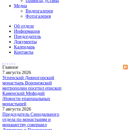
Правила, уставы
Медиа
Видеогалерея
Фотогалерея
Об отделе
Информация
Председатель
Документы
Календарь
Контакты
Главное
7 августа 2026
Успенский Дивногорский
монастырь Воронежской
митрополии посетил епископ
Каменский Мефодий
/Новости епархиальных
монастырей
7 августа 2026
Председатель Синодального
отдела по монастырям и
монашеству совершил
Литургию в Покровском