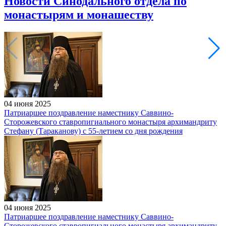
Новости Синодального отдела по
монастырям и монашеству
04 июня 2025
Патриаршее поздравление наместнику Саввино-
Сторожевского ставропигиального монастыря архимандриту
Стефану (Тараканову) с 55-летием со дня рождения
04 июня 2025
Патриаршее поздравление наместнику Саввино-
Сторожевского ставропигиального монастыря архимандриту