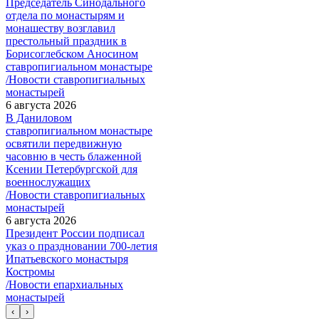
Председатель Синодального
отдела по монастырям и
монашеству возглавил
престольный праздник в
Борисоглебском Аносином
ставропигиальном монастыре
/Новости ставропигиальных
монастырей
6 августа 2026
В Даниловом
ставропигиальном монастыре
освятили передвижную
часовню в честь блаженной
Ксении Петербургской для
военнослужащих
/Новости ставропигиальных
монастырей
6 августа 2026
Президент России подписал
указ о праздновании 700-летия
Ипатьевского монастыря
Костромы
/Новости епархиальных
монастырей
‹
›