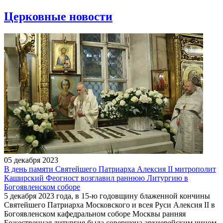
Церковные новости
05 декабря 2023
В день памяти Святейшего Патриарха Алексия II митрополит
Каширский Феогност возглавил раннюю Литургию в
Богоявленском соборе
5 декабря 2023 года, в 15-ю годовщину блаженной кончины
Святейшего Патриарха Московского и всея Руси Алексия II в
Богоявленском кафедральном соборе Москвы ранняя
Божественная литургия была совершена архиерейским чином.