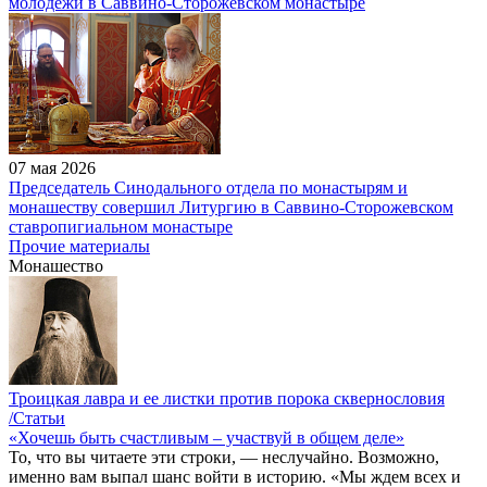
молодежи в Саввино-Сторожевском монастыре
07 мая 2026
Председатель Синодального отдела по монастырям и
монашеству совершил Литургию в Саввино-Сторожевском
ставропигиальном монастыре
Прочие материалы
Монашество
Троицкая лавра и ее листки против порока сквернословия
/Статьи
«Хочешь быть счастливым – участвуй в общем деле»
То, что вы читаете эти строки, — неслучайно. Возможно,
именно вам выпал шанс войти в историю. «Мы ждем всех и