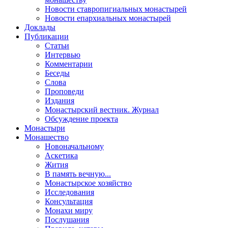
Новости ставропигиальных монастырей
Новости епархиальных монастырей
Доклады
Публикации
Статьи
Интервью
Комментарии
Беседы
Слова
Проповеди
Издания
Монастырский вестник. Журнал
Обсуждение проекта
Монастыри
Монашество
Новоначальному
Аскетика
Жития
В память вечную...
Монастырское хозяйство
Исследования
Консультация
Монахи миру
Послушания