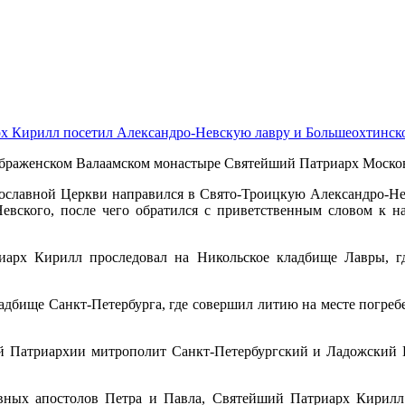
х Кирилл посетил Александро-Невскую лавру и Большеохтинско
ображенском Валаамском монастыре Святейший Патриарх Москов
вославной Церкви направился в Свято-Троицкую Александро-Не
Невского, после чего обратился с приветственным словом к 
арх Кирилл проследовал на Никольское кладбище Лавры, г
адбище Санкт-Петербурга, где совершил литию на месте погреб
 Патриархии митрополит Санкт-Петербургский и Ладожский В
овных апостолов Петра и Павла, Святейший Патриарх Кирилл