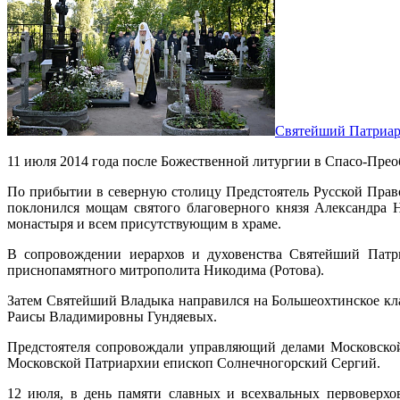
Святейший Патриар
11 июля 2014 года после Божественной литургии в Спасо-Пре
По прибытии в северную столицу Предстоятель Русской Пра
поклонился мощам святого благоверного князя Александра 
монастыря и всем присутствующим в храме.
В сопровождении иерархов и духовенства Святейший Патри
приснопамятного митрополита Никодима (Ротова).
Затем Святейший Владыка направился на Большеохтинское кл
Раисы Владимировны Гундяевых.
Предстоятеля сопровождали управляющий делами Московской
Московской Патриархии епископ Солнечногорский Сергий.
12 июля, в день памяти славных и всехвальных первоверх