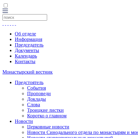
Об отделе
Информация
Председатель
Документы
Календарь
Контакты
Монастырский вестник
Предстоятель
События
Проповеди
Доклады
Слова
Троицкие листки
Коротко о главном
Новости
Церковные новости
Новости Синодального отдела по монастырям и мо
Новости ставропигиальных монастырей