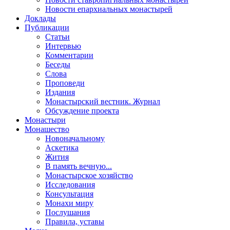
Новости епархиальных монастырей
Доклады
Публикации
Статьи
Интервью
Комментарии
Беседы
Слова
Проповеди
Издания
Монастырский вестник. Журнал
Обсуждение проекта
Монастыри
Монашество
Новоначальному
Аскетика
Жития
В память вечную...
Монастырское хозяйство
Исследования
Консультация
Монахи миру
Послушания
Правила, уставы