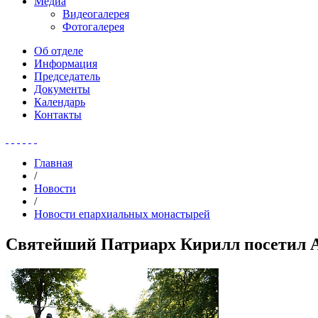
Медиа
Видеогалерея
Фотогалерея
Об отделе
Информация
Председатель
Документы
Календарь
Контакты
Главная
/
Новости
/
Новости епархиальных монастырей
Святейший Патриарх Кирилл посетил А