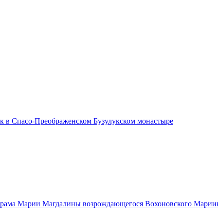
ик в Спасо-Преображенском Бузулукском монастыре
храма Марии Магдалины возрождающегося Вохоновского Марии