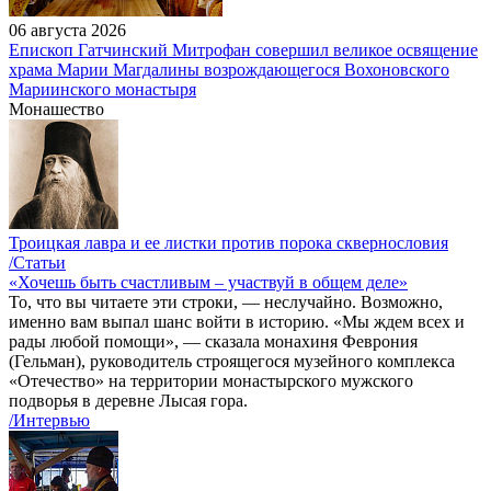
06 августа 2026
Епископ Гатчинский Митрофан совершил великое освящение
храма Марии Магдалины возрождающегося Вохоновского
Мариинского монастыря
Монашество
Троицкая лавра и ее листки против порока сквернословия
/Статьи
«Хочешь быть счастливым – участвуй в общем деле»
То, что вы читаете эти строки, — неслучайно. Возможно,
именно вам выпал шанс войти в историю. «Мы ждем всех и
рады любой помощи», — сказала монахиня Феврония
(Гельман), руководитель строящегося музейного комплекса
«Отечество» на территории монастырского мужского
подворья в деревне Лысая гора.
/Интервью