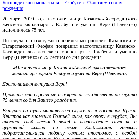
Богородицкого монастыря г. Елабуги с 75-летием со дня
рождения
20 марта 2019 года настоятельнице Казанско-Богородицкого
женского монастыря г. Елабуги игумении Вере (Шевченко)
исполнилось 75 лет.
По случаю празднуемого юбилея митрополит Казанский и
Татарстанский Феофан поздравил настоятельницу Казанско-
Богородицкого женского монастыря г. Елабуги игумению
Веру (Шевченко) с 75-летием со дня рождения.
«Настоятельнице Казанско-Богородицкого женского
монастыря города Елабуги игумении Вере (Шевченко)
Досточтимая матушка Вера!
Примите мои сердечные и искренние поздравления по случаю
75-летия со дня Вашего рождения.
Вступив на путь монашеского служения и восприняв Крест
Христов как знамение Божией силы, как опору в трудах, Вы
вносите свой весомый вклад в возрождение святынь и
церковной жизни на земле Елабужской. Являясь
подражательницей подвигу святых апостолов, с особой
материнской заботой Вы проявляете попечение о сестрах