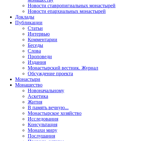
Новости ставропигиальных монастырей
Новости епархиальных монастырей
Доклады
Публикации
Статьи
Интервью
Комментарии
Беседы
Слова
Проповеди
Издания
Монастырский вестник. Журнал
Обсуждение проекта
Монастыри
Монашество
Новоначальному
Аскетика
Жития
В память вечную...
Монастырское хозяйство
Исследования
Консультация
Монахи миру
Послушания