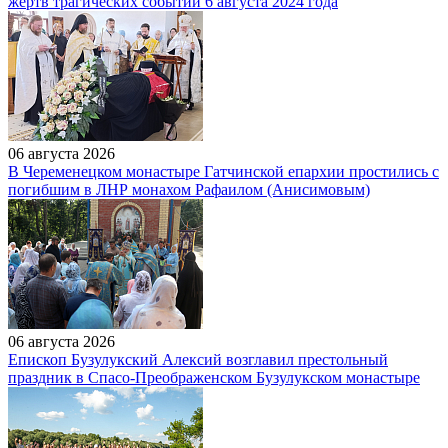
жертв трагических событий 6 августа 2024 года
06 августа 2026
В Череменецком монастыре Гатчинской епархии простились с
погибшим в ЛНР монахом Рафаилом (Анисимовым)
06 августа 2026
Епископ Бузулукский Алексий возглавил престольный
праздник в Спасо-Преображенском Бузулукском монастыре