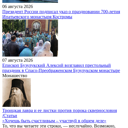
06 августа 2026
Президент России подписал указ о праздновании 700-летия
Ипатьевского монастыря Костромы
07 августа 2026
Епископ Бузулукский Алексий возглавил престольный
праздник в Спасо-Преображенском Бузулукском монастыре
Монашество
Троицкая лавра и ее листки против порока сквернословия
/Статьи
«Хочешь быть счастливым – участвуй в общем деле»
То, что вы читаете эти строки, — неслучайно. Возможно,