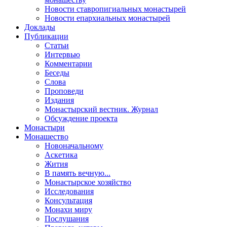
Новости ставропигиальных монастырей
Новости епархиальных монастырей
Доклады
Публикации
Статьи
Интервью
Комментарии
Беседы
Слова
Проповеди
Издания
Монастырский вестник. Журнал
Обсуждение проекта
Монастыри
Монашество
Новоначальному
Аскетика
Жития
В память вечную...
Монастырское хозяйство
Исследования
Консультация
Монахи миру
Послушания