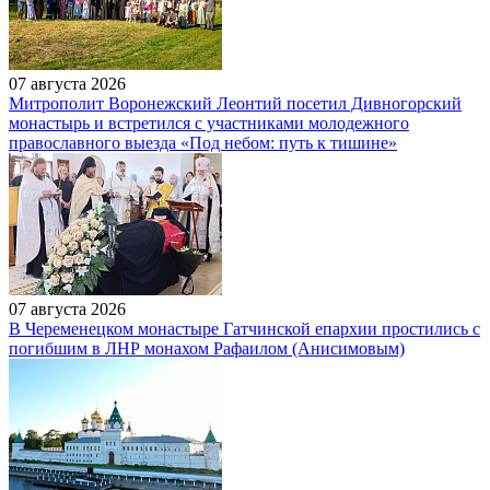
07 августа 2026
Митрополит Воронежский Леонтий посетил Дивногорский
монастырь и встретился с участниками молодежного
православного выезда «Под небом: путь к тишине»
07 августа 2026
В Череменецком монастыре Гатчинской епархии простились с
погибшим в ЛНР монахом Рафаилом (Анисимовым)