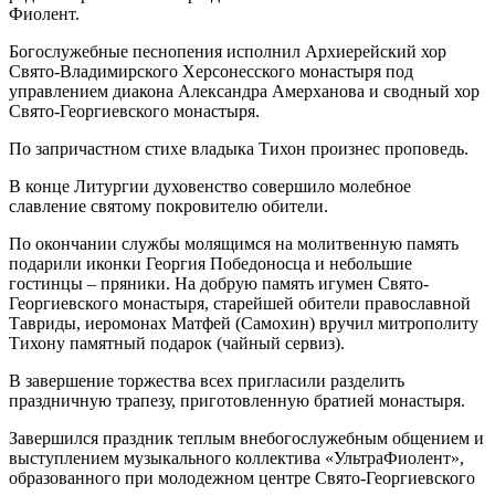
Фиолент.
Богослужебные песнопения исполнил Архиерейский хор
Свято-Владимирского Херсонесского монастыря под
управлением диакона Александра Амерханова и сводный хор
Свято-Георгиевского монастыря.
По запричастном стихе владыка Тихон произнес проповедь.
В конце Литургии духовенство совершило молебное
славление святому покровителю обители.
По окончании службы молящимся на молитвенную память
подарили иконки Георгия Победоносца и небольшие
гостинцы – пряники. На добрую память игумен Свято-
Георгиевского монастыря, старейшей обители православной
Тавриды, иеромонах Матфей (Самохин) вручил митрополиту
Тихону памятный подарок (чайный сервиз).
В завершение торжества всех пригласили разделить
праздничную трапезу, приготовленную братией монастыря.
Завершился праздник теплым внебогослужебным общением и
выступлением музыкального коллектива «УльтраФиолент»,
образованного при молодежном центре Свято-Георгиевского