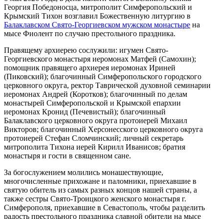
Георгия Победоносца, митрополит Симферопольский и
Крымский Тихон возглавил Божественную литургию в
Балаклавском Свято-Георгиевском мужском монастыре
на
мысе Фиолент по случаю престольного праздника.
Правящему архиерею сослужили: игумен Свято-
Георгиевского монастыря иеромонах Матфей (Самохин);
помощник правящего архиерея иеромонах Ириней
(Пиковский); благочинный Симферопольского городского
церковного округа, ректор Таврической духовной семинарии
иеромонах Андрей (Коротков); благочинный по делам
монастырей Симферопольской и Крымской епархии
иеромонах Кронид (Печевистый); благочинный
Балаклавского церковного округа протоиерей Михаил
Викторов; благочинный Херсонесского церковного округа
протоиерей Стефан Сломчинский; личный секретарь
митрополита Тихона иерей Кирилл Иванисов; братия
монастыря и гости в священном сане.
За богослужением молились монашествующие,
многочисленные прихожане и паломники, приехавшие в
святую обитель из самых разных концов нашей страны, а
также сестры Свято-Троицкого женского монастыря г.
Симферополя, приехавшие в Севастополь, чтобы разделить
радость престольного праздника славной обители на мысе