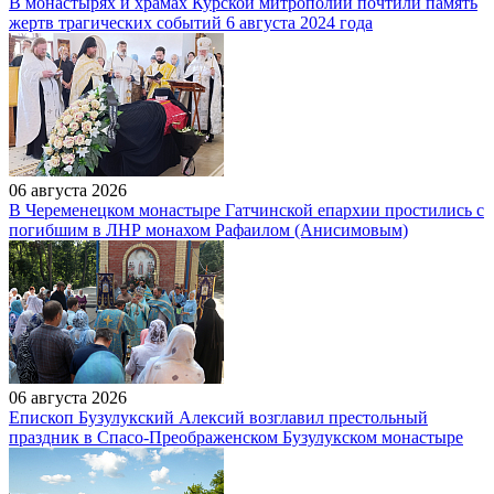
В монастырях и храмах Курской митрополии почтили память
жертв трагических событий 6 августа 2024 года
06 августа 2026
В Череменецком монастыре Гатчинской епархии простились с
погибшим в ЛНР монахом Рафаилом (Анисимовым)
06 августа 2026
Епископ Бузулукский Алексий возглавил престольный
праздник в Спасо-Преображенском Бузулукском монастыре