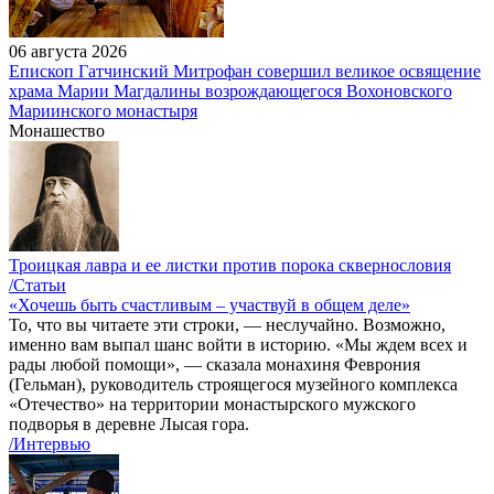
06 августа 2026
Епископ Гатчинский Митрофан совершил великое освящение
храма Марии Магдалины возрождающегося Вохоновского
Мариинского монастыря
Монашество
Троицкая лавра и ее листки против порока сквернословия
/Статьи
«Хочешь быть счастливым – участвуй в общем деле»
То, что вы читаете эти строки, — неслучайно. Возможно,
именно вам выпал шанс войти в историю. «Мы ждем всех и
рады любой помощи», — сказала монахиня Феврония
(Гельман), руководитель строящегося музейного комплекса
«Отечество» на территории монастырского мужского
подворья в деревне Лысая гора.
/Интервью