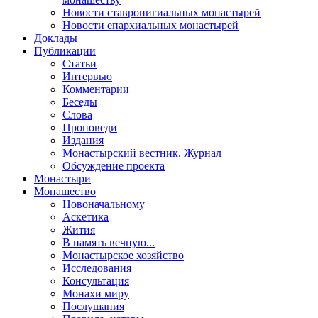
Новости ставропигиальных монастырей
Новости епархиальных монастырей
Доклады
Публикации
Статьи
Интервью
Комментарии
Беседы
Слова
Проповеди
Издания
Монастырский вестник. Журнал
Обсуждение проекта
Монастыри
Монашество
Новоначальному
Аскетика
Жития
В память вечную...
Монастырское хозяйство
Исследования
Консультация
Монахи миру
Послушания