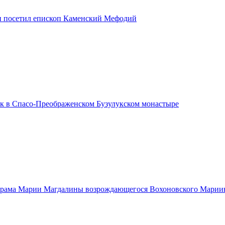
и посетил епископ Каменский Мефодий
ик в Спасо-Преображенском Бузулукском монастыре
храма Марии Магдалины возрождающегося Вохоновского Марии