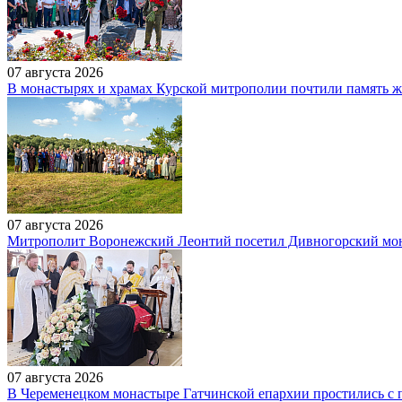
07 августа 2026
В монастырях и храмах Курской митрополии почтили память же
07 августа 2026
Митрополит Воронежский Леонтий посетил Дивногорский мона
07 августа 2026
В Череменецком монастыре Гатчинской епархии простились 