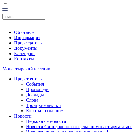
Об отделе
Информация
Председатель
Документы
Календарь
Контакты
Монастырский вестник
Предстоятель
События
Проповеди
Доклады
Слова
Троицкие листки
Коротко о главном
Новости
Церковные новости
Новости Синодального отдела по монастырям и мо
Новости ставропигиальных монастырей