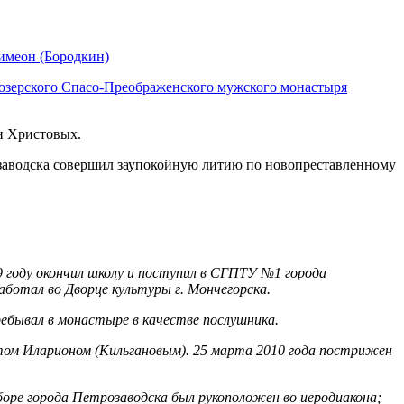
имеон (Бородкин)
озерского Спасо-Преображенского мужского монастыря
н Христовых.
озаводска совершил заупокойную литию по новопреставленному
9 году окончил школу и поступил в СГПТУ №1 города
аботал во Дворце культуры г. Мончегорска.
ебывал в монастыре в качестве послушника.
том Иларионом (Кильгановым). 25 марта 2010 года пострижен
боре города Петрозаводска был рукоположен во иеродиакона;