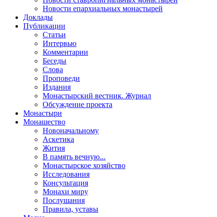
Новости епархиальных монастырей
Доклады
Публикации
Статьи
Интервью
Комментарии
Беседы
Слова
Проповеди
Издания
Монастырский вестник. Журнал
Обсуждение проекта
Монастыри
Монашество
Новоначальному
Аскетика
Жития
В память вечную...
Монастырское хозяйство
Исследования
Консультация
Монахи миру
Послушания
Правила, уставы