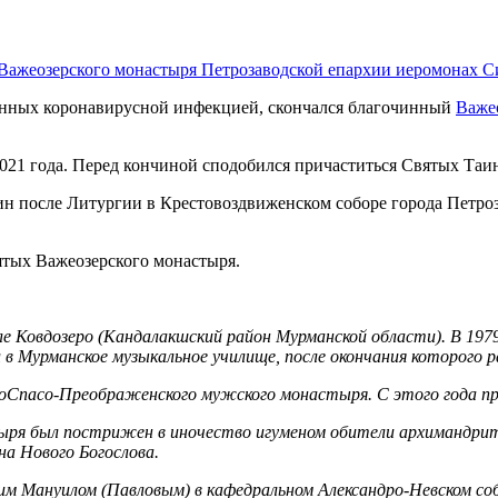
Важеозерского монастыря Петрозаводской епархии иеромонах С
званных коронавирусной инфекцией, скончался благочинный
Важе
2021 года. Перед кончиной сподобился причаститься Святых Таи
ин после Литургии в Крестовоздвиженском соборе города Петр
ятых Важеозерского монастыря.
еле Ковдозеро (Кандалакшский район Мурманской области). В 197
 в Мурманское музыкальное училище, после окончания которого р
гоСпасо-Преображенского мужского монастыря. С этого года пр
стыря был пострижен в иночество игуменом обители архимандри
на Нового Богослова.
ким Мануилом (Павловым) в кафедральном Александро-Невском со