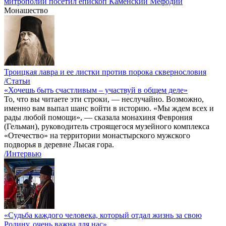
митрополии посетил епископ Каменский Мефодий
Монашество
Троицкая лавра и ее листки против порока сквернословия
/Статьи
«Хочешь быть счастливым – участвуй в общем деле»
То, что вы читаете эти строки, — неслучайно. Возможно,
именно вам выпал шанс войти в историю. «Мы ждем всех и
рады любой помощи», — сказала монахиня Феврония
(Гельман), руководитель строящегося музейного комплекса
«Отечество» на территории монастырского мужского
подворья в деревне Лысая гора.
/Интервью
«Судьба каждого человека, который отдал жизнь за свою
Родину, очень важна для нас»