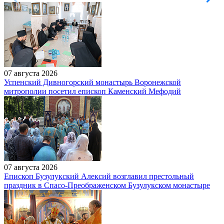
07 августа 2026
Успенский Дивногорский монастырь Воронежской
митрополии посетил епископ Каменский Мефодий
07 августа 2026
Епископ Бузулукский Алексий возглавил престольный
праздник в Спасо-Преображенском Бузулукском монастыре