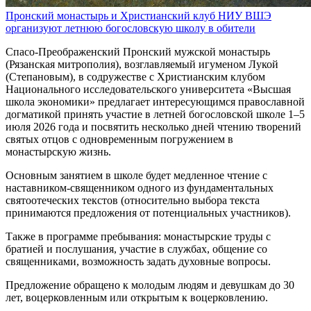
Пронский монастырь и Христианский клуб НИУ ВШЭ
организуют летнюю богословскую школу в обители
Спасо-Преображенский Пронский мужской монастырь
(Рязанская митрополия), возглавляемый игуменом Лукой
(Степановым), в содружестве с Христианским клубом
Национального исследовательского университета «Высшая
школа экономики» предлагает интересующимся православной
догматикой принять участие в летней богословской школе 1–5
июля 2026 года и посвятить несколько дней чтению творений
святых отцов с одновременным погружением в
монастырскую жизнь.
Основным занятием в школе будет медленное чтение с
наставником-священником одного из фундаментальных
святоотеческих текстов (относительно выбора текста
принимаются предложения от потенциальных участников).
Также в программе пребывания: монастырские труды с
братией и послушания, участие в службах, общение со
священниками, возможность задать духовные вопросы.
Предложение обращено к молодым людям и девушкам до 30
лет, воцерковленным или открытым к воцерковлению.