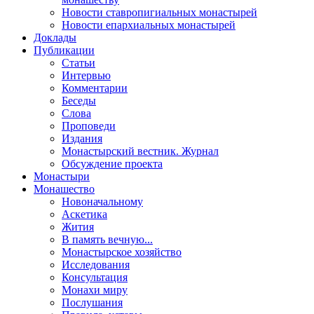
Новости ставропигиальных монастырей
Новости епархиальных монастырей
Доклады
Публикации
Статьи
Интервью
Комментарии
Беседы
Слова
Проповеди
Издания
Монастырский вестник. Журнал
Обсуждение проекта
Монастыри
Монашество
Новоначальному
Аскетика
Жития
В память вечную...
Монастырское хозяйство
Исследования
Консультация
Монахи миру
Послушания