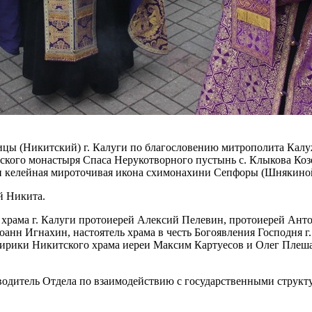
одицы (Никитский) г. Калуги по благословению митрополита Кал
ого монастыря Спаса Нерукотворного пустынь с. Клыкова Козел
 и келейная мироточивая икона схимонахини Сепфоры (Шнякино
й Никита.
о храма г. Калуги протоиерей Алексий Пелевин, протоиерей Ант
анн Игнахин, настоятель храма в честь Богоявления Господня г.
клирики Никитского храма иереи Максим Картуесов и Олег Плеш
водитель Отдела по взаимодействию с государственными струк