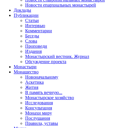
Новости епархиальных монастырей
Доклады
Публикации
Статьи
Интервью
Комментарии
Беседы
Слова
Проповеди
Издания
Монастырский вестник. Журнал
Обсуждение проекта
Монастыри
Монашество
Новоначальному
Аскетика
Жития
В память вечную...
Монастырское хозяйство
Исследования
Консультация
Монахи миру
Послушания
Правила, уставы