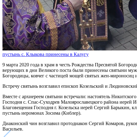
пустынь с. Клыкова принесены в Калугу
9 марта 2020 года в храм в честь Рождества Пресвятой Богор
верующих в дни Великого поста были принесены святыни мужск
Богородицы, ковчег с частицей мощей святых жен-мироносиц
Встречу святынь возглавил епископ Козельский и Людиновски
Вместе с архиереем святыни встречали: настоятель Никитског
Господня с. Спас-Суходрев Малоярославецкого района иерей Ио
Благовещения Господня г. Козельска иерей Сергий Барыкин, 
пустынь иеромонах Зосима (Киблер).
Диаконский чин возглавил протодиакон Сергий Комаров, руко
Васильев.