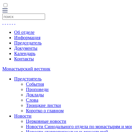
Об отделе
Информация
Председатель
Документы
Календарь
Контакты
Монастырский вестник
Предстоятель
События
Проповеди
Доклады
Слова
Троицкие листки
Коротко о главном
Новости
Церковные новости
Новости Синодального отдела по монастырям и мо
Новости ставропигиальных монастырей