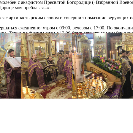
олебен с акафистом Пресвятой Богородице («Взбранной Воеводе
рице моя преблагая...».
мся с архипастырским словом и совершил помазание верующих 
ршаться ежедневно: утром с 09:00, вечером с 17:00. По окончан
ие. Также по будним дням с 13:00 будет служиться молебен с ак