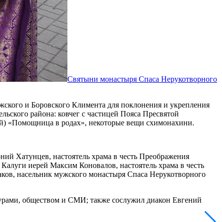
Святыни монастыря Спаса Нерукотворного
ужского и Боровского Климента для поклонения и укрепления
ьского района: ковчег с частицей Пояса Пресвятой
й) «Помощница в родах», некоторые вещи схимонахини.
оний Хатунцев, настоятель храма в честь Преображения
 Калуги иерей Максим Коновалов, настоятель храма в честь
аков, насельник мужского монастыря Спаса Нерукотворного
турами, обществом и СМИ; также сослужил диакон Евгений