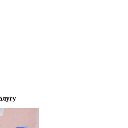
алугу