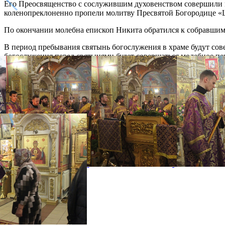
Его Преосвященство с сослужившим духовенством совершили м
коленопреклоненно пропели молитву Пресвятой Богородице «Ца
По окончании молебна епископ Никита обратился к собравши
В период пребывания святынь богослужения в храме будут сове
богослужения перед святынями будет совершаться молебное пен
Распечатать
Фото