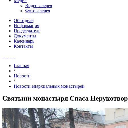
Медиа
Видеогалерея
Фотогалерея
Об отделе
Информация
Председатель
Документы
Календарь
Контакты
Главная
/
Новости
/
Новости епархиальных монастырей
Святыни монастыря Спаса Нерукотворн