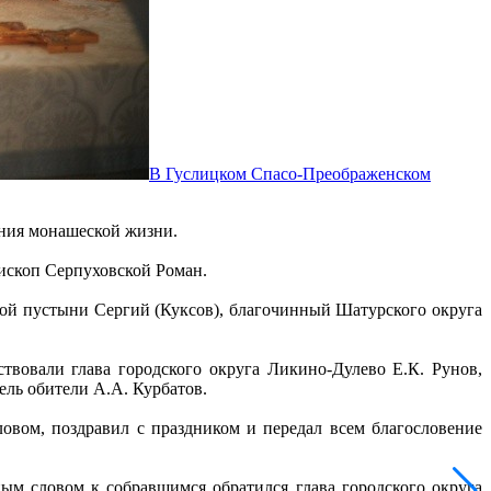
В Гуслицком Спасо-Преображенском
ения монашеской жизни.
ископ Серпуховской Роман.
ой пустыни Сергий (Куксов), благочинный Шатурского округа
вовали глава городского округа Ликино-Дулево Е.К. Рунов,
ель обители А.А. Курбатов.
вом, поздравил с праздником и передал всем благословение
м словом к собравшимся обратился глава городского округа