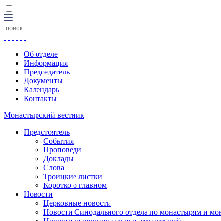
Об отделе
Информация
Председатель
Документы
Календарь
Контакты
Монастырский вестник
Предстоятель
События
Проповеди
Доклады
Слова
Троицкие листки
Коротко о главном
Новости
Церковные новости
Новости Синодального отдела по монастырям и мо
Новости ставропигиальных монастырей