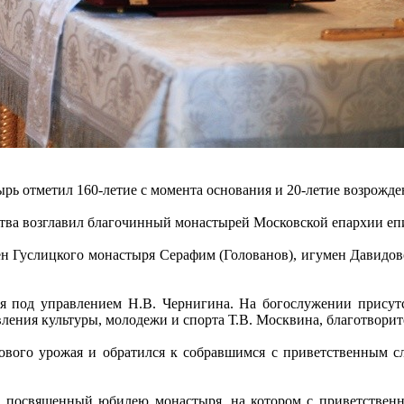
рь отметил 160-летие с момента основания и 20-летие возрожд
ва возглавил благочинный монастырей Московской епархии еп
н Гуслицкого монастыря Серафим (Голованов), игумен Давидов
 под управлением Н.В. Чернигина. На богослужении присутст
вления культуры, молодежи и спорта Т.В. Москвина, благотворит
вого урожая и обратился к собравшимся с приветственным сло
, посвященный юбилею монастыря, на котором с приветственны