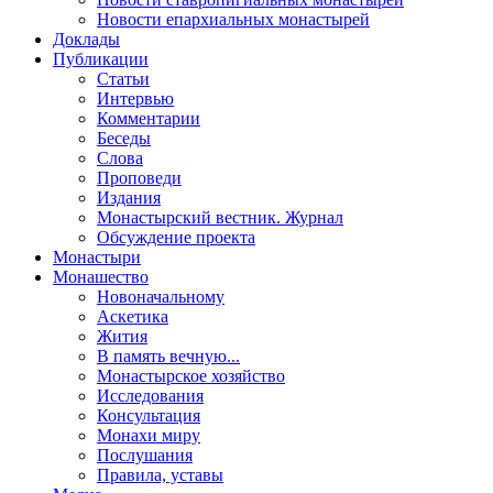
Новости епархиальных монастырей
Доклады
Публикации
Статьи
Интервью
Комментарии
Беседы
Слова
Проповеди
Издания
Монастырский вестник. Журнал
Обсуждение проекта
Монастыри
Монашество
Новоначальному
Аскетика
Жития
В память вечную...
Монастырское хозяйство
Исследования
Консультация
Монахи миру
Послушания
Правила, уставы