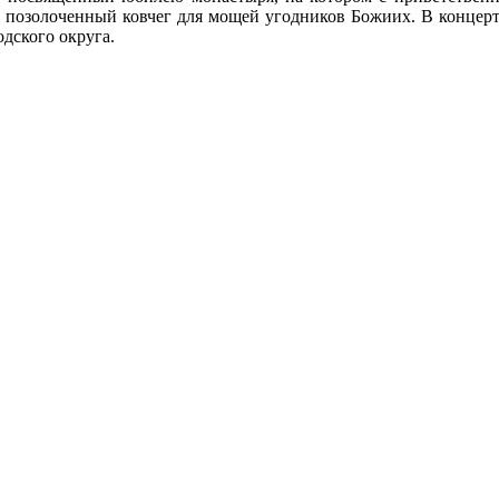
ю позолоченный ковчег для мощей угодников Божиих. В концер
одского округа.