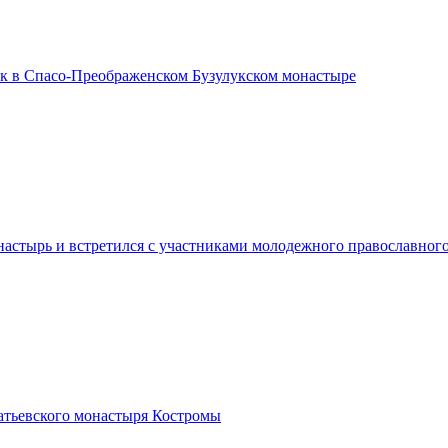
ик в Спасо-Преображенском Бузулукском монастыре
стырь и встретился с участниками молодежного православного
патьевского монастыря Костромы