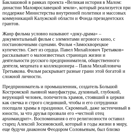
Баклашовой в рамках проекта «Великая история в Малом:
династии Малоярославецкой земли», который реализуется при
поддержке Министерства внутренней политики и массовых
коммуникаций Калужской области и Фонда президентских
грантов.
Жанр фильма условно называют «доку-драма» –
документальный фильм с элементами игрового кино, с
постановочными сценами. Фильм «Замоскворецкое
купечество. Свет из сердца. Павел Михайлович Третьяков»
рассказывает о малоизвестных страницах жизни и
деятельности русского предпринимателя, общественного
деятеля, мецената и коллекционера – Павла Михайловича
Третьякова. Фильм раскрывает разные грани этой богатой и
сложной личности.
Предприниматель и промышленник, создатель Большой
Костромской льняной мануфактуры, духовный, глубокий,
верующий человек, попечитель храмов, стоявший в церкви
как свечка и строго следивший, чтобы и его сотрудники
посещали храмы в праздники. Скромный, даже застенчивый в
юности, за что друзья прозвали его «честной отец
архимандрит». Воспоминания о его религиозности оставил
старец Алексий Зосимовский, который в годы жизни в миру,
еще будучи диаконом Феодором Соловьевым, был близко