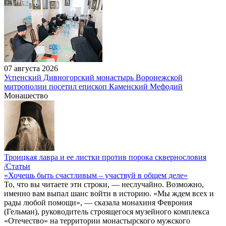
07 августа 2026
Успенский Дивногорский монастырь Воронежской
митрополии посетил епископ Каменский Мефодий
Монашество
Троицкая лавра и ее листки против порока сквернословия
/Статьи
«Хочешь быть счастливым – участвуй в общем деле»
То, что вы читаете эти строки, — неслучайно. Возможно,
именно вам выпал шанс войти в историю. «Мы ждем всех и
рады любой помощи», — сказала монахиня Феврония
(Гельман), руководитель строящегося музейного комплекса
«Отечество» на территории монастырского мужского