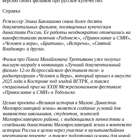
версию своих фильмов про русское купечество.
Справка
Режиссер Элина Баклашова сняла более десяти
документальных фильмов, посвященных купеческим
династиям России. Ее работы неоднократно отмечались на
кинофестивалях включая «Радонеж», «Православие и СМИ»,
«Человек и вера», «Братина», «Встреча», «Святой
Владимир» и других.
Фильм про Павла Михайловича Третьякова уже получил
высшую награду в номинации «Лучший документальный
фильм» 12-го Всероссийского фестиваля теле- и
радиопрограмм «Человек и Вера», который прошел в августе
2025 года в Костроме под эгидой ВГТРК, а также
специальный приз на XXIII Межрегиональном фестивале
«Православие и СМИ» в Тобольске.
Целью проекта «Великая история в Малом: Династии
Малоярославецкой земли» является создание условий для
знакомства школьников, студентов, жителей
Малоярославецкого района, с выдающимися личностями и
семейными династиями Малоярославецкой земли в контексте
истории России в целом через участие в мультимедийном
креативном проекте, а также подготовка основы для новой