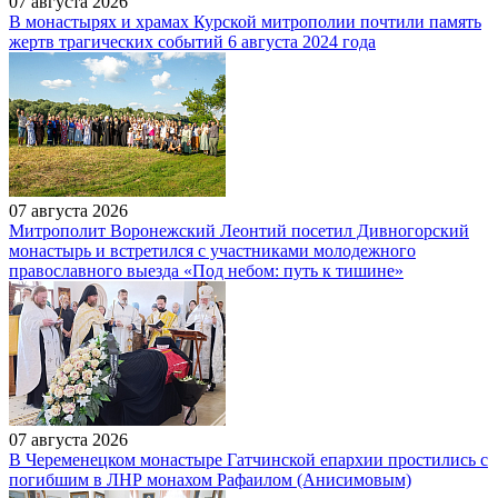
07 августа 2026
В монастырях и храмах Курской митрополии почтили память
жертв трагических событий 6 августа 2024 года
07 августа 2026
Митрополит Воронежский Леонтий посетил Дивногорский
монастырь и встретился с участниками молодежного
православного выезда «Под небом: путь к тишине»
07 августа 2026
В Череменецком монастыре Гатчинской епархии простились с
погибшим в ЛНР монахом Рафаилом (Анисимовым)