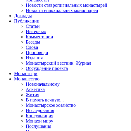
Новости ставропигиальных монастырей
Новости епархиальных монастырей
Доклады
Публикации
Статьи
Интервью
Комментарии
Беседы
Слова
Проповеди
Издания
Монастырский вестник. Журнал
Обсуждение проекта
Монастыри
Монашество
Новоначальному
Аскетика
Жития
В память вечную...
Монастырское хозяйство
Исследования
Консультация
Монахи миру
Послушания