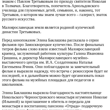
знаком с Павлом Третьяковым по приходу святителя Николая
в Толмачах. Благотворитель, попечитель Арнольдовского
училища для глухонемых детей, семьянин, и, наконец, тот
Третьяков, о котором мы знаем лучше всего – галерист, знаток
русского искусства.
Малоярославецкая земля является родиной купеческой
династии Третьяковых.
Перед кинопоказом Элина Баклашова рассказала о серии
фильмов про Замоскворецкое купечество. После финальных
титров фильма слово взяли известный Малоярославецкий
краевед, заслуженный работник культуры Галина Ивановна
Гришина, и директор Малоярославецкого музейно-
выставочного центра им. И.А. Солдатенкова Наталья
Евгеньевна Ячник. Они поблагодарили за замечательный
фильм и выразили надежду, что встреча с режиссером будет не
последней, и в дальнейшем можно будет организовать показ
этого фильма на музейных площадках для педагогов и
школьников.
Элина Баклашова выразила благодарность настоятельнице
Никольского Черноостровского монастыря игумении Николае
(Ильиной) за приглашение в обитель и передала для
монастыря и воспитанниц пансиона «Отрада» подарочную