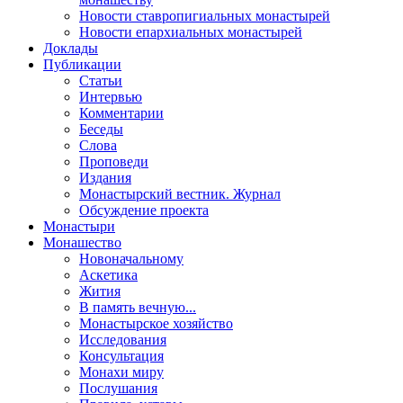
Новости ставропигиальных монастырей
Новости епархиальных монастырей
Доклады
Публикации
Статьи
Интервью
Комментарии
Беседы
Слова
Проповеди
Издания
Монастырский вестник. Журнал
Обсуждение проекта
Монастыри
Монашество
Новоначальному
Аскетика
Жития
В память вечную...
Монастырское хозяйство
Исследования
Консультация
Монахи миру
Послушания