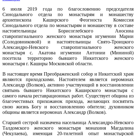
6 июля 2019 года по благословению председателя
Синодального отдела по монастырям и монашеству
архиепископа Каширского Феогноста Комиссия
Синодального отдела по монастырям и монашеству в составе
настоятельницы Борисоглебского Аносина
ставропигиального женского монастыря игумении Марии
(Солодовниковой) и настоятельницы Свято-Троицкого
Александро-Невского ставропигиального женского
монастыря с. Акатова игумении Антонии (Мининой)
посетила территорию бывшего Никитского женского
монастыря г. Каширы Московской области.
В настоящее время Преображенский собор и Никитский храм
являются приходскими. Настоятелем является иеромонах
Александр (Волков), активно участвующий в восстановлении
святынь бывшего Никитского Каширского монастыря с
самого начала реставрационных работ. Существует община из
благочестивых прихожанок прихода, желающих посвятить
свою жизнь Богу и восстановлению обители; духовником
общины является иеромонах Александр (Волков).
Старшей сестрой назначена насельница Александро-Невского
Талдомского женского монастыря монахиня Магдалина
(Чекулаева), имеющая 20-тилетний опыт монастырской