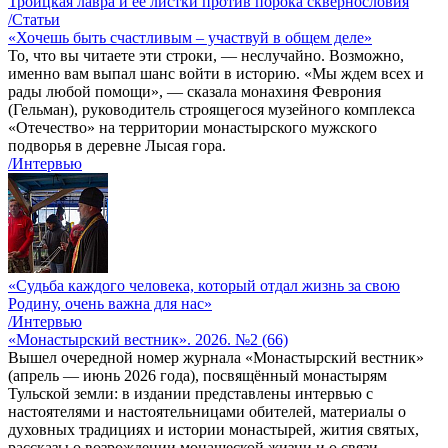
Троицкая лавра и ее листки против порока сквернословия
/Статьи
«Хочешь быть счастливым – участвуй в общем деле»
То, что вы читаете эти строки, — неслучайно. Возможно,
именно вам выпал шанс войти в историю. «Мы ждем всех и
рады любой помощи», — сказала монахиня Феврония
(Гельман), руководитель строящегося музейного комплекса
«Отечество» на территории монастырского мужского
подворья в деревне Лысая гора.
/Интервью
«Судьба каждого человека, который отдал жизнь за свою
Родину, очень важна для нас»
/Интервью
«Монастырский вестник». 2026. №2 (66)
Вышел очередной номер журнала «Монастырский вестник»
(апрель — июнь 2026 года), посвящённый монастырям
Тульской земли: в издании представлены интервью с
настоятелями и настоятельницами обителей, материалы о
духовных традициях и истории монастырей, жития святых,
рассказы о возрождении монашеской жизни и о связи