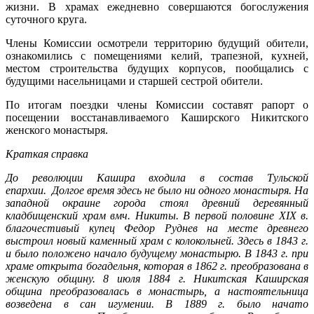
жизни. В храмах ежедневно совершаются богослужения
суточного круга.
Члены Комиссии осмотрели территорию будущий обители,
ознакомились с помещениями келий, трапезной, кухней,
местом строительства будущих корпусов, пообщались с
будущими насельницами и старшей сестрой обители.
По итогам поездки члены Комиссии составят рапорт о
посещении восстанавливаемого Каширского Никитского
женского монастыря.
Краткая справка
До революции Кашира входила в состав Тульской
епархии. Долгое время здесь не было ни одного монастыря. На
западной окраине города стоял древний деревянный
кладбищенский храм вмч. Никиты. В первой половине XIX в.
благочестивый купец Федор Руднев на месте древнего
выстроил новый каменный храм с колокольней. Здесь в 1843 г.
и было положено начало будущему монастырю. В 1843 г. при
храме открыта богадельня, которая в 1862 г. преобразована в
женскую общину. 8 июля 1884 г. Никитская Каширская
община преобразовалась в монастырь, а настоятельница
возведена в сан игумении. В 1889 г. было начато