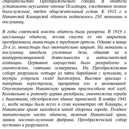
строительство Преображенского собора. В обители
установлено неусыпное чтение Псалтири, ежедневное полное
богослужение, введен общежительный устав. К 1915 г. в
Никитской Каширской обители подвизалось 250 монахинь и
послушниц.
В годы советской власти обитель была разорена. В 1919 г.
насельницы обители, желая спасти ее от закрытия,
преобразовали монастырь в трудовую артель. Однако в конце
20-х гг. монастырь был окончательно закрыт. На монахинь и
послушниц заводили уголовные дела, обвиняя их в
контрреволюционной деятельности и антисоветской
агитации. Церковное имущество было разграблено и
уничтожено, святыни осквернены. На Преображенском
соборе разрушили четыре из пяти барабанов с куполами, а
внутри устроили склад Заготзерна. Высокое крыльцо с
папертью перестроили, превратив его в молокозавод.
Опустошенную Никитскую церковь приспособили под клуб.
Колокольню и ротонду церкви разобрали, уничтожена ограда
с башенками, обезображено здание трапезной. В ноябре 1941
г., когда немцы были всего в семи километрах от Каширы, в
Никитском храме находился штаб обороны города. Позднее
значительную часть обители, включая Никитский храм,
заняла носочно-чулочная фабрика. Преображенский собор
пустовал и разрушался.