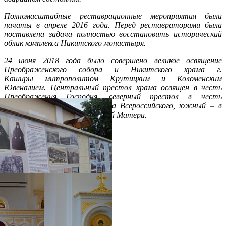
Полномасштабные реставрационные мероприятия были
начаты в апреле 2016 года. Перед реставраторами была
поставлена задача полностью восстановить исторический
облик комплекса Никитского монастыря.
24 июня 2018 года было совершено великое освящение
Преображенского собора и Никитского храма г.
Каширы митрополитом Крутицким и Коломенским
Ювеналием. Центральный престол храма освящен в честь
Преображения Господня, северный престол в честь
святителя Тихона, Патриарха Всероссийского, южный
–
в
честь Казанской иконы Божией Матери.
Распечатать
Фото