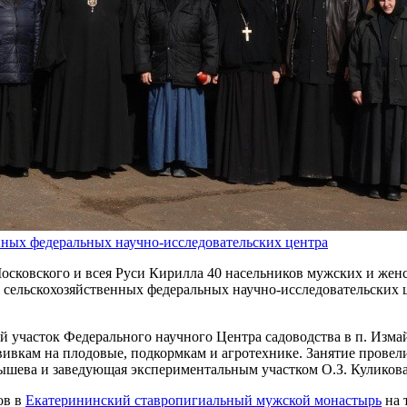
нных федеральных научно-исследовательских центра
осковского и всея Руси Кирилла 40 насельников мужских и жен
а сельскохозяйственных федеральных научно-исследовательских ц
 участок Федерального научного Центра садоводства в п. Измай
ививкам на плодовые, подкормкам и агротехнике. Занятие провел
ышева и заведующая экспериментальным участком О.З. Куликова
ов в
Екатерининский ставропигиальный мужской монастырь
на 