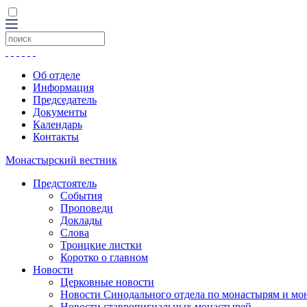
Об отделе
Информация
Председатель
Документы
Календарь
Контакты
Монастырский вестник
Предстоятель
События
Проповеди
Доклады
Слова
Троицкие листки
Коротко о главном
Новости
Церковные новости
Новости Синодального отдела по монастырям и мо
Новости ставропигиальных монастырей