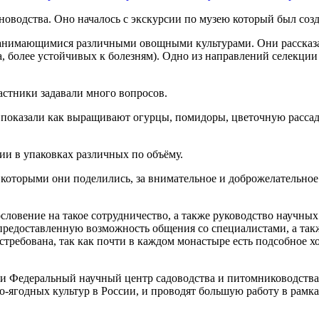
оводства. Оно началось с экскурсии по музею который был созда
занимающимися различными овощными культурами. Они рассказал
, более устойчивых к болезням). Одно из направлений селекци
частники задавали много вопросов.
 показали как выращивают огурцы, помидоры, цветочную рассаду
ии в упаковках различных по объёму.
 которыми они поделились, за внимательное и доброжелательное
ловение на такое сотрудничество, а также руководство научных
предоставленную возможность общения со специалистами, а так
ебована, так как почти в каждом монастыре есть подсобное хо
и Федеральный научный центр садоводства и питомниководства
-ягодных культур в России, и проводят большую работу в рамк