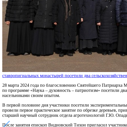
ставропигиальных монастырей посетили два сельскохозяйстве
28 марта 2024 года по благословению Святейшего Патриарха М
по программе «Наука – духовность – патриотизм» посетили дв
насельниками своим опытом.
В первой половине дня участники посетили экспериментальный
провели первое практическое занятие по обрезке деревьев, пр
старший научный сотрудник отдела агротехнологий Г.Ю. Опад
После занятия епископ Видновский Тихон пригласил участник