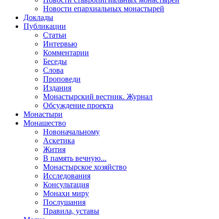
Новости епархиальных монастырей
Доклады
Публикации
Статьи
Интервью
Комментарии
Беседы
Слова
Проповеди
Издания
Монастырский вестник. Журнал
Обсуждение проекта
Монастыри
Монашество
Новоначальному
Аскетика
Жития
В память вечную...
Монастырское хозяйство
Исследования
Консультация
Монахи миру
Послушания
Правила, уставы