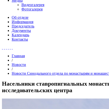
Медиа
Видеогалерея
Фотогалерея
Об отделе
Информация
Председатель
Документы
Календарь
Контакты
Главная
/
Новости
/
Новости Синодального отдела по монастырям и монашес
Насельники ставропигиальных монасты
исследовательских центра