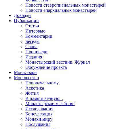
Новости ставропигиальных монастырей
Новости епархиальных монастырей
Доклады
Публикации
Статьи
Интервью
Комментарии
Беседы
Слова
Проповеди
Издания
Монастырский вестник. Журнал
Обсуждение проекта
Монастыри
Монашество
Новоначальному
Аскетика
Жития
В память вечную...
Монастырское хозяйство
Исследования
Консультация
Монахи миру
Послушания