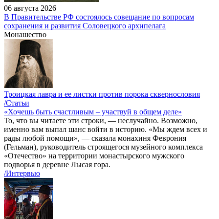
06 августа 2026
В Правительстве РФ состоялось совещание по вопросам
сохранения и развития Соловецкого архипелага
Монашество
Троицкая лавра и ее листки против порока сквернословия
/Статьи
«Хочешь быть счастливым – участвуй в общем деле»
То, что вы читаете эти строки, — неслучайно. Возможно,
именно вам выпал шанс войти в историю. «Мы ждем всех и
рады любой помощи», — сказала монахиня Феврония
(Гельман), руководитель строящегося музейного комплекса
«Отечество» на территории монастырского мужского
подворья в деревне Лысая гора.
/Интервью