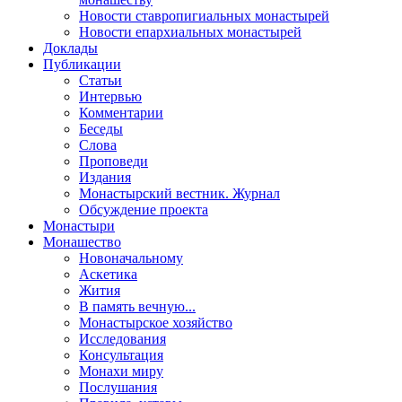
Новости ставропигиальных монастырей
Новости епархиальных монастырей
Доклады
Публикации
Статьи
Интервью
Комментарии
Беседы
Слова
Проповеди
Издания
Монастырский вестник. Журнал
Обсуждение проекта
Монастыри
Монашество
Новоначальному
Аскетика
Жития
В память вечную...
Монастырское хозяйство
Исследования
Консультация
Монахи миру
Послушания