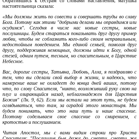
Обратившись к сестрам со словами наставления, матушка
настоятельница сказала:
«Мы должны жить по совести и совершать труды во славу
Бога. Потому как этими "добрыми делами мы оправдимся или
осудимся". Сегодня в числе нас новые сестры, новые
послушницы. Будем стараться показывать друг другу пример
любви, чтобы не соблазнить кого-либо своим неправильным,
недостойным поведением. Мы единой семьей, помогая друг
другу, поддерживая немощных, должны идти к Богу, одной
стезей, одним путем, тесным, но спасительным, в Царствие
Небесное.
Вас, дорогие сестры, Татьяна, Любовь, Алла, я поздравляю с
тем, что вы сделали свой выбор в жизни, и надеюсь, что
намерение ваше не охладеет до конца дней ваших, потому
что, по слову Спасителя, "никто, возложивший руку свою на
плуг и озирающийся назад, неблагонадежен для Царствия
Божия" (Лк. 9, 62). Если мы встали на этот путь, не будем
оглядываться, что там, за оградой этого монастыря. Мы
будем понимать, что это наш путь и наше спасение.
Поэтому соделываем свое спасение со смирением, с
кротостью и послушанием.
Читая Апостол, мы с вами видим строки про Христа
Спасителя: "Послушлив быв даже до смерти, смерти же