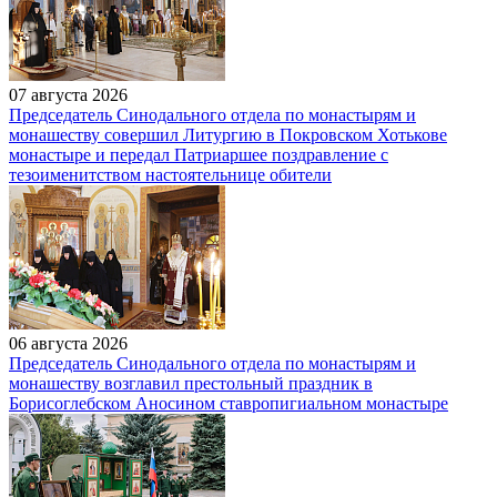
07 августа 2026
Председатель Синодального отдела по монастырям и
монашеству совершил Литургию в Покровском Хотькове
монастыре и передал Патриаршее поздравление с
тезоименитством настоятельнице обители
06 августа 2026
Председатель Синодального отдела по монастырям и
монашеству возглавил престольный праздник в
Борисоглебском Аносином ставропигиальном монастыре