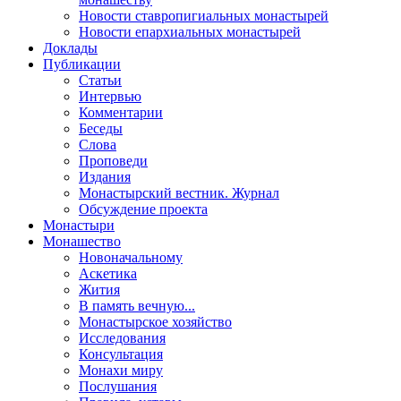
Новости ставропигиальных монастырей
Новости епархиальных монастырей
Доклады
Публикации
Статьи
Интервью
Комментарии
Беседы
Слова
Проповеди
Издания
Монастырский вестник. Журнал
Обсуждение проекта
Монастыри
Монашество
Новоначальному
Аскетика
Жития
В память вечную...
Монастырское хозяйство
Исследования
Консультация
Монахи миру
Послушания