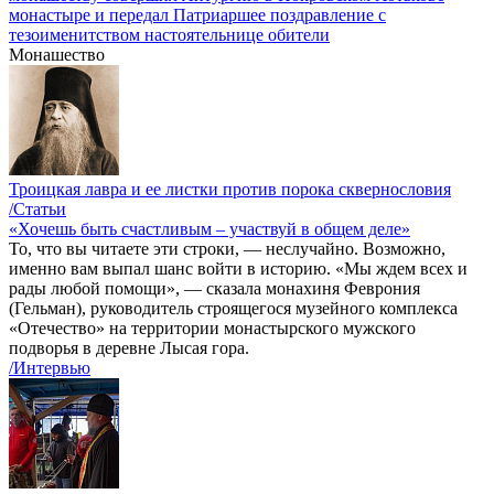
монастыре и передал Патриаршее поздравление с
тезоименитством настоятельнице обители
Монашество
Троицкая лавра и ее листки против порока сквернословия
/Статьи
«Хочешь быть счастливым – участвуй в общем деле»
То, что вы читаете эти строки, — неслучайно. Возможно,
именно вам выпал шанс войти в историю. «Мы ждем всех и
рады любой помощи», — сказала монахиня Феврония
(Гельман), руководитель строящегося музейного комплекса
«Отечество» на территории монастырского мужского
подворья в деревне Лысая гора.
/Интервью