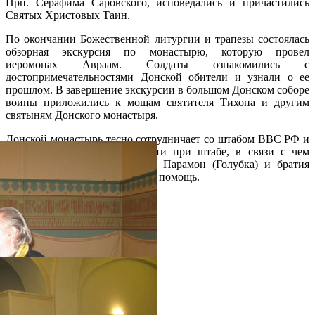
Прп. Серафима Саровского, исповедались и причастились
Святых Христовых Таин.
По окончании Божественной литургии и трапезы состоялась
обзорная экскурсия по монастырю, которую провел
иеромонах Авраам. Солдаты ознакомились с
достопримечательностями Донской обители и узнали о ее
прошлом. В завершение экскурсии в большом Донском соборе
воины приложились к мощам святителя Тихона и другим
святыням Донского монастыря.
Донской монастырь тесно сотрудничает со штабом ВВС РФ и
командованием воинской части при штабе, в связи с чем
наместник монастыря игумен Парамон (Голубка) и братия
благодарят командование за их помощь.
Распечатать
Фото