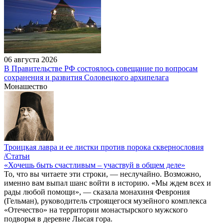
06 августа 2026
В Правительстве РФ состоялось совещание по вопросам
сохранения и развития Соловецкого архипелага
Монашество
Троицкая лавра и ее листки против порока сквернословия
/Статьи
«Хочешь быть счастливым – участвуй в общем деле»
То, что вы читаете эти строки, — неслучайно. Возможно,
именно вам выпал шанс войти в историю. «Мы ждем всех и
рады любой помощи», — сказала монахиня Феврония
(Гельман), руководитель строящегося музейного комплекса
«Отечество» на территории монастырского мужского
подворья в деревне Лысая гора.