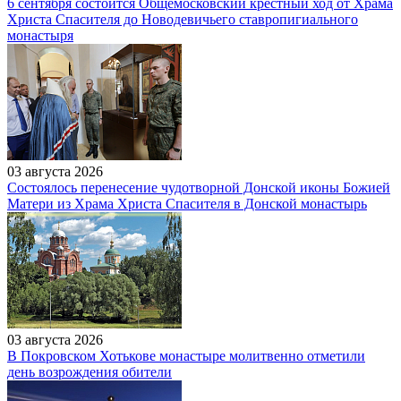
6 сентября состоится Общемосковский крестный ход от Храма
Христа Спасителя до Новодевичьего ставропигиального
монастыря
03 августа 2026
Состоялось перенесение чудотворной Донской иконы Божией
Матери из Храма Христа Спасителя в Донской монастырь
03 августа 2026
В Покровском Хотькове монастыре молитвенно отметили
день возрождения обители