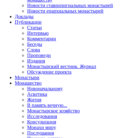
Новости ставропигиальных монастырей
Новости епархиальных монастырей
Доклады
Публикации
Статьи
Интервью
Комментарии
Беседы
Слова
Проповеди
Издания
Монастырский вестник. Журнал
Обсуждение проекта
Монастыри
Монашество
Новоначальному
Аскетика
Жития
В память вечную...
Монастырское хозяйство
Исследования
Консультация
Монахи миру
Послушания