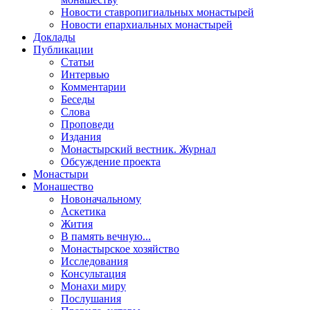
Новости ставропигиальных монастырей
Новости епархиальных монастырей
Доклады
Публикации
Статьи
Интервью
Комментарии
Беседы
Слова
Проповеди
Издания
Монастырский вестник. Журнал
Обсуждение проекта
Монастыри
Монашество
Новоначальному
Аскетика
Жития
В память вечную...
Монастырское хозяйство
Исследования
Консультация
Монахи миру
Послушания