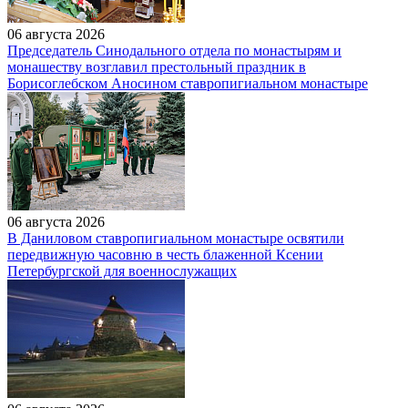
06 августа 2026
Председатель Синодального отдела по монастырям и
монашеству возглавил престольный праздник в
Борисоглебском Аносином ставропигиальном монастыре
06 августа 2026
В Даниловом ставропигиальном монастыре освятили
передвижную часовню в честь блаженной Ксении
Петербургской для военнослужащих