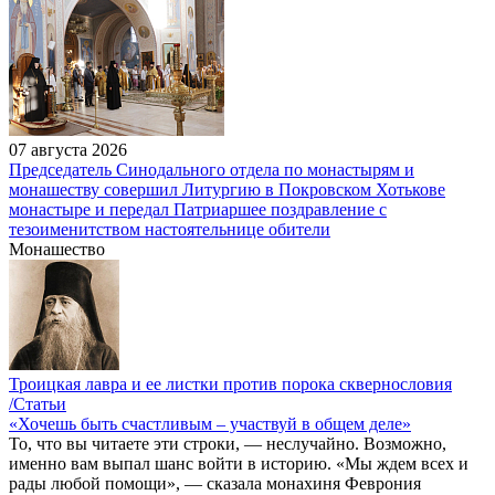
07 августа 2026
Председатель Синодального отдела по монастырям и
монашеству совершил Литургию в Покровском Хотькове
монастыре и передал Патриаршее поздравление с
тезоименитством настоятельнице обители
Монашество
Троицкая лавра и ее листки против порока сквернословия
/Статьи
«Хочешь быть счастливым – участвуй в общем деле»
То, что вы читаете эти строки, — неслучайно. Возможно,
именно вам выпал шанс войти в историю. «Мы ждем всех и
рады любой помощи», — сказала монахиня Феврония