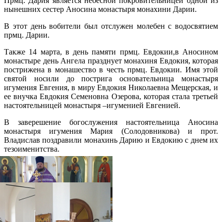
Прмц. Дария является небесной покровительницей одной из
нынешних сестер Аносина монастыря монахини Дарии.
В этот день вобители был отслужен молебен с водосвятием
прмц. Дарии.
Также 14 марта, в день памяти прмц. Евдокии,в Аносином
монастыре день Ангела празднует монахиня Евдокия, которая
пострижена в монашество в честь прмц. Евдокии. Имя этой
святой носили до пострига основательница монастыря
игумения Евгения, в миру Евдокия Николаевна Мещерская, и
ее внучка Евдокия Семеновна Озерова, которая стала третьей
настоятельницей монастыря –игуменией Евгенией.
В заверешение богослужения настоятельница Аносина
монастыря игумения Мария (Солодовникова) и прот.
Владислав поздравили монахинь Дарию и Евдокию с днем их
тезоименитства.
Распечатать
Фото