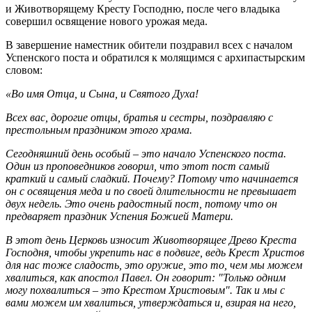
и Животворящему Кресту Господню, после чего владыка
совершил освящение нового урожая меда.
В завершение наместник обители поздравил всех с началом
Успенского поста и обратился к молящимся с архипастырским
словом:
«Во имя Отца, и Сына, и Святого Духа!
Всех вас, дорогие отцы, братья и сестры, поздравляю с
престольным праздником этого храма.
Сегодняшний день особый – это начало Успенского поста.
Один из проповедников говорил, что этот пост самый
краткий и самый сладкий. Почему? Потому что начинается
он с освящения меда и по своей длительности не превышает
двух недель. Это очень радостный пост, потому что он
предваряет праздник Успения Божией Матери.
В этот день Церковь износит Животворящее Древо Креста
Господня, чтобы укрепить нас в подвиге, ведь Крест Христов
для нас тоже сладость, это оружие, это то, чем мы можем
хвалиться, как апостол Павел. Он говорит: "Только одним
могу похвалиться – это Крестом Христовым". Так и мы с
вами можем им хвалиться, утверждаться и, взирая на него,