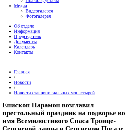
Правила, уставы
Медиа
Видеогалерея
Фотогалерея
Об отделе
Информация
Председатель
Документы
Календарь
Контакты
Главная
/
Новости
/
Новости ставропигиальных монастырей
Епископ Парамон возглавил
престольный праздник на подворье во
имя Всемилостивого Спаса Троице-
Сергиевой лавры в Сергиевом Посаде