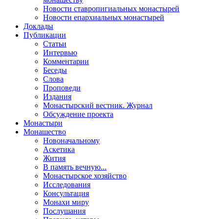
Новости ставропигиальных монастырей
Новости епархиальных монастырей
Доклады
Публикации
Статьи
Интервью
Комментарии
Беседы
Слова
Проповеди
Издания
Монастырский вестник. Журнал
Обсуждение проекта
Монастыри
Монашество
Новоначальному
Аскетика
Жития
В память вечную...
Монастырское хозяйство
Исследования
Консультация
Монахи миру
Послушания