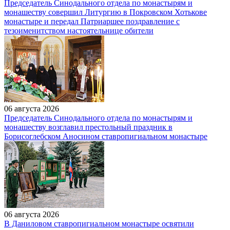
Председатель Синодального отдела по монастырям и
монашеству совершил Литургию в Покровском Хотькове
монастыре и передал Патриаршее поздравление с
тезоименитством настоятельнице обители
06 августа 2026
Председатель Синодального отдела по монастырям и
монашеству возглавил престольный праздник в
Борисоглебском Аносином ставропигиальном монастыре
06 августа 2026
В Даниловом ставропигиальном монастыре освятили