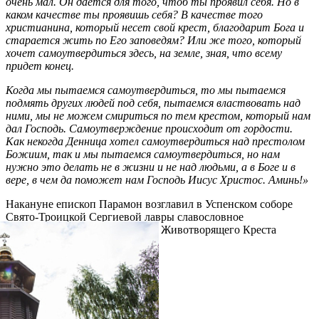
очень мал. Он дается для того, чтоб ты проявил себя. Но в
каком качестве ты проявишь себя? В качестве того
христианина, который несет свой крест, благодарит Бога и
старается жить по Его заповедям? Или же того, который
хочет самоутвердиться здесь, на земле, зная, что всему
придет конец.
Когда мы пытаемся самоутвердиться, то мы пытаемся
подмять других людей под себя, пытаемся властвовать над
ними, мы не можем смириться по тем крестом, который нам
дал Господь. Самоутверждение происходит от гордости.
Как некогда Денница хотел самоутвердиться над престолом
Божиим, так и мы пытаемся самоутвердиться, но нам
нужно это делать не в жизни и не над людьми, а в Боге и в
вере, в чем да поможет нам Господь Иисус Христос. Аминь!»
Накануне епископ Парамон возглавил в Успенском соборе
Свято-Троицкой Сергиевой лавры славословное
богослужение и чин изнесения Животворящего Креста
Господня.
Распечатать
Фото