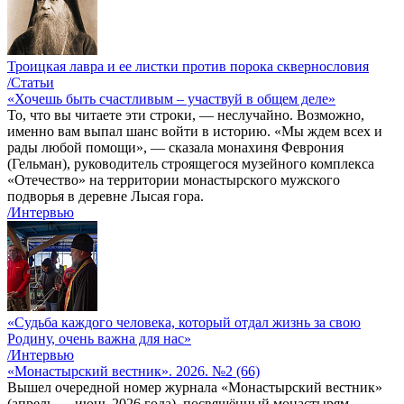
Троицкая лавра и ее листки против порока сквернословия
/Статьи
«Хочешь быть счастливым – участвуй в общем деле»
То, что вы читаете эти строки, — неслучайно. Возможно,
именно вам выпал шанс войти в историю. «Мы ждем всех и
рады любой помощи», — сказала монахиня Феврония
(Гельман), руководитель строящегося музейного комплекса
«Отечество» на территории монастырского мужского
подворья в деревне Лысая гора.
/Интервью
«Судьба каждого человека, который отдал жизнь за свою
Родину, очень важна для нас»
/Интервью
«Монастырский вестник». 2026. №2 (66)
Вышел очередной номер журнала «Монастырский вестник»
(апрель — июнь 2026 года), посвящённый монастырям