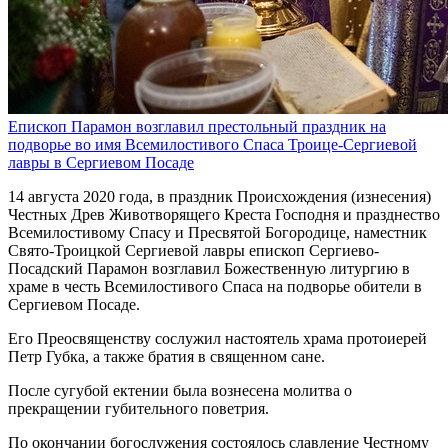
Епископ Парамон возглавил престольный праздник на
подворье во имя Всемилостивого Спаса Троице-Сергиевой
лавры в Сергиевом Посаде
14 августа 2020 года, в праздник Происхождения (изнесения)
Честных Древ Животворящего Креста Господня и празднество
Всемилостивому Спасу и Пресвятой Богородице, наместник
Свято-Троицкой Сергиевой лавры епископ Сергиево-
Посадский Парамон возглавил Божественную литургию в
храме в честь Всемилостивого Спаса на подворье обители в
Сергиевом Посаде.
Его Преосвященству сослужил настоятель храма протоиерей
Петр Губка, а также братия в священном сане.
После сугубой ектении была вознесена молитва о
прекращении губительного поветрия.
По окончании богослужения состоялось славление Честному