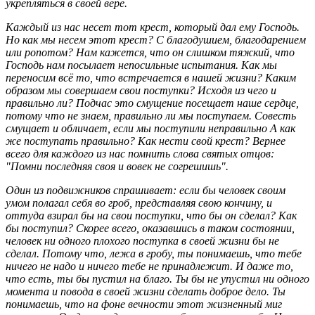
укрепляться в своей вере.
Каждый из нас несет тот крест, который дал ему Господь.
Но как мы несем этот крест? С благодушием, благодарением
или ропотом? Нам кажется, что он слишком тяжкий, что
Господь нам посылает непосильные испытания. Как мы
переносим всё то, что встречается в нашей жизни? Каким
образом мы совершаем свои поступки? Исходя из чего и
правильно ли? Подчас это смущение посещает наше сердце,
потому что не знаем, правильно ли мы поступаем. Совесть
смущает и обличает, если мы поступили неправильно А как
же поступать правильно? Как нести свой крест? Вернее
всего для каждого из нас помнить слова святых отцов:
"Помни последняя своя и вовек не согрешишь".
Один из подвижников спрашивает: если бы человек своим
умом полагал себя во гроб, представляя свою кончину, и
оттуда взирал бы на свои поступки, что бы он сделал? Как
бы поступил? Скорее всего, оказавшись в таком состоянии,
человек ни одного плохого поступка в своей жизни бы не
сделал. Потому что, лежа в гробу, ты понимаешь, что тебе
ничего не надо и ничего тебе не принадлежит. И даже то,
что есть, ты бы пустил на благо. Ты бы не упустил ни одного
момента и повода в своей жизни сделать доброе дело. Ты
понимаешь, что на фоне вечности этот жизненный миг