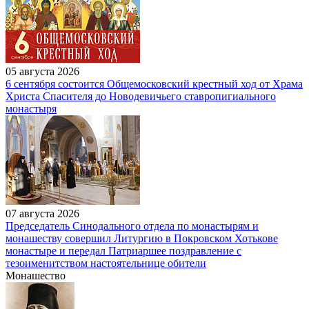
05 августа 2026
6 сентября состоится Общемосковский крестный ход от Храма
Христа Спасителя до Новодевичьего ставропигиального
монастыря
07 августа 2026
Председатель Синодального отдела по монастырям и
монашеству совершил Литургию в Покровском Хотькове
монастыре и передал Патриаршее поздравление с
тезоименитством настоятельнице обители
Монашество