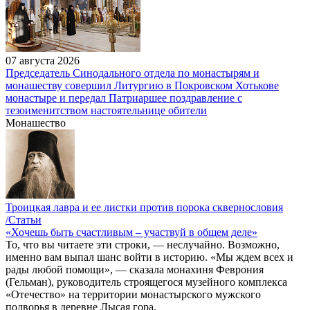
07 августа 2026
Председатель Синодального отдела по монастырям и
монашеству совершил Литургию в Покровском Хотькове
монастыре и передал Патриаршее поздравление с
тезоименитством настоятельнице обители
Монашество
Троицкая лавра и ее листки против порока сквернословия
/Статьи
«Хочешь быть счастливым – участвуй в общем деле»
То, что вы читаете эти строки, — неслучайно. Возможно,
именно вам выпал шанс войти в историю. «Мы ждем всех и
рады любой помощи», — сказала монахиня Феврония
(Гельман), руководитель строящегося музейного комплекса
«Отечество» на территории монастырского мужского
подворья в деревне Лысая гора.