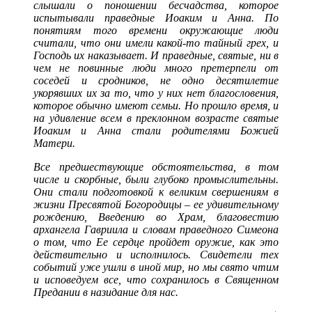
слышали о поношении бесчадства, которое
испытывали праведные Иоаким и Анна. По
понятиям того времени окружающие люди
считали, что они имели какой-то тайный грех, и
Господь их наказывает. И праведные, святые, ни в
чем не повинные люди много претерпели от
соседей и сродников, не одно десятилетие
укорявших их за то, что у них нет благословения,
которое обычно имеют семьи. Но прошло время, и
на удивление всем в преклонном возрасте святые
Иоаким и Анна стали родителями Божией
Матери.
Все предшествующие обстоятельства, в том
числе и скорбные, были глубоко промыслительны.
Они стали подготовкой к великим свершениям в
жизни Пресвятой Богородицы – ее удивительному
рождению, Введению во Храм, благовестию
архангела Гавриила и словам праведного Симеона
о том, что Ее сердце пройдет оружие, как это
действительно и исполнилось. Свидетели тех
событий уже ушли в иной мир, но мы свято чтим
и исповедуем все, что сохранилось в Священном
Предании в назидание для нас.