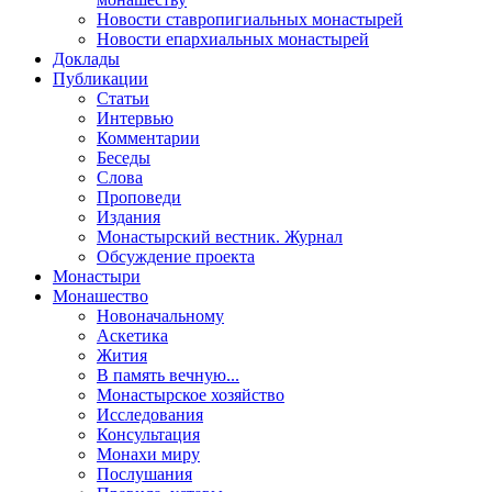
Новости ставропигиальных монастырей
Новости епархиальных монастырей
Доклады
Публикации
Статьи
Интервью
Комментарии
Беседы
Слова
Проповеди
Издания
Монастырский вестник. Журнал
Обсуждение проекта
Монастыри
Монашество
Новоначальному
Аскетика
Жития
В память вечную...
Монастырское хозяйство
Исследования
Консультация
Монахи миру
Послушания