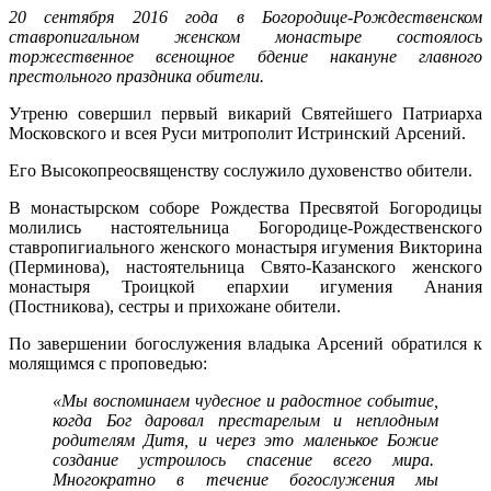
20 сентября 2016 года в Богородице-Рождественском
ставропигальном женском монастыре состоялось
торжественное всенощное бдение накануне главного
престольного праздника обители.
Утреню совершил первый викарий Святейшего Патриарха
Московского и всея Руси митрополит Истринский Арсений.
Его Высокопреосвященству сослужило духовенство обители.
В монастырском соборе Рождества Пресвятой Богородицы
молились настоятельница Богородице-Рождественского
ставропигиального женского монастыря игумения Викторина
(Перминова), настоятельница Свято-Казанского женского
монастыря Троицкой епархии игумения Анания
(Постникова), сестры и прихожане обители.
По завершении богослужения владыка Арсений обратился к
молящимся с проповедью:
«Мы воспоминаем чудесное и радостное событие,
когда Бог даровал престарелым и неплодным
родителям Дитя, и через это маленькое Божие
создание устроилось спасение всего мира.
Многократно в течение богослужения мы