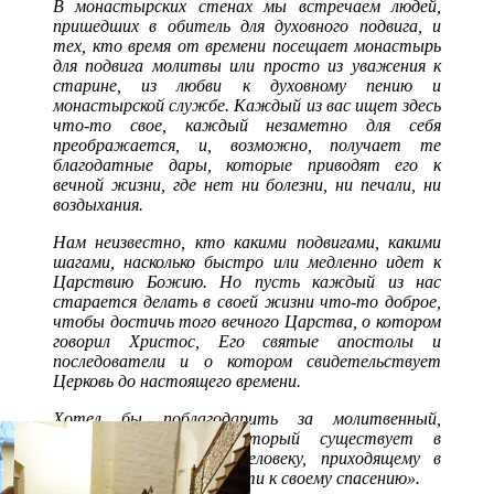
В монастырских стенах мы встречаем людей,
пришедших в обитель для духовного подвига, и
тех, кто время от времени посещает монастырь
для подвига молитвы или просто из уважения к
старине, из любви к духовному пению и
монастырской службе. Каждый из вас ищет здесь
что-то свое, каждый незаметно для себя
преображается, и, возможно, получает те
благодатные дары, которые приводят его к
вечной жизни, где нет ни болезни, ни печали, ни
воздыхания.
Нам неизвестно, кто какими подвигами, какими
шагами, насколько быстро или медленно идет к
Царствию Божию. Но пусть каждый из нас
старается делать в своей жизни что-то доброе,
чтобы достичь того вечного Царства, о котором
говорил Христос, Его святые апостолы и
последователи и о котором свидетельствует
Церковь до настоящего времени.
Хотел бы поблагодарить за молитвенный,
духовный настрой, который существует в
обители и помогает человеку, приходящему в
этот духовный оазис, идти к своему спасению».