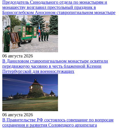
Председатель Синодального отдела по монастырям и
монашеству возглавил престольный праздник в
Борисоглебском Аносином ставропигиальном монастыре
06 августа 2026
В Даниловом ставропигиальном монастыре освятили
передвижную часовню в честь блаженной Ксении
Петербургской для военнослужащих
06 августа 2026
В Правительстве РФ состоялось совещание по вопросам
сохранения и развития Соловецкого архипелага