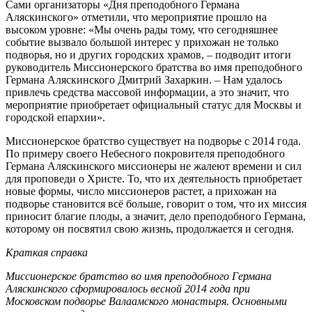
Сами организаторы «Дня преподобного Германа
Аляскинского» отметили, что мероприятие прошло на
высоком уровне: «Мы очень рады тому, что сегодняшнее
событие вызвало большой интерес у прихожан не только
подворья, но и других городских храмов, – подводит итоги
руководитель Миссионерского братства во имя преподобного
Германа Аляскинского Дмитрий Захаркин. – Нам удалось
привлечь средства массовой информации, а это значит, что
мероприятие приобретает официальный статус для Москвы и
городской епархии».
Миссионерское братство существует на подворье с 2014 года.
По примеру своего Небесного покровителя преподобного
Германа Аляскинского миссионеры не жалеют времени и сил
для проповеди о Христе. То, что их деятельность приобретает
новые формы, число миссионеров растет, а прихожан на
подворье становится всё больше, говорит о том, что их миссия
приносит благие плоды, а значит, дело преподобного Германа,
которому он посвятил свою жизнь, продолжается и сегодня.
Краткая справка
Миссионерское братство во имя преподобного Германа
Аляскинского сформировалось весной 2014 года при
Московском подворье Валаамского монастыря. Основными