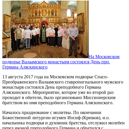
На Московском
подворье Валаамского монастыря состоялся День прп.
Германа Аляскинского
13 августа 2017 года на Московском подворье Спасо-
Преображенского Валаамского ставропигиального мужского
монастыря состоялся День преподобного Германа
Аляскинского. Мероприятие, которое уже во второй раз
проходит в обители, было организовано Миссионерским
братством во имя преподобного Германа Аляскинского.
Началось празднование с молитвы. По окончании
Божественной литургии игумен Иосиф (Крюков), и.о.
начальника подворья и духовник братства, отслужил молебен
перед иконой преподобного Германа и обратился с