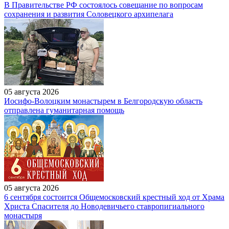
В Правительстве РФ состоялось совещание по вопросам
сохранения и развития Соловецкого архипелага
05 августа 2026
Иосифо-Волоцким монастырем в Белгородскую область
отправлена гуманитарная помощь
05 августа 2026
6 сентября состоится Общемосковский крестный ход от Храма
Христа Спасителя до Новодевичьего ставропигиального
монастыря