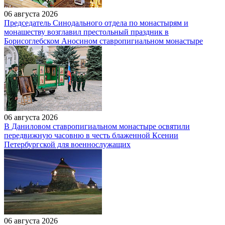
06 августа 2026
Председатель Синодального отдела по монастырям и
монашеству возглавил престольный праздник в
Борисоглебском Аносином ставропигиальном монастыре
06 августа 2026
В Даниловом ставропигиальном монастыре освятили
передвижную часовню в честь блаженной Ксении
Петербургской для военнослужащих
06 августа 2026