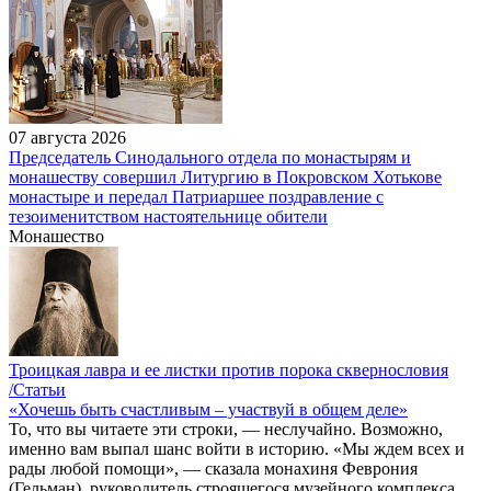
07 августа 2026
Председатель Синодального отдела по монастырям и
монашеству совершил Литургию в Покровском Хотькове
монастыре и передал Патриаршее поздравление с
тезоименитством настоятельнице обители
Монашество
Троицкая лавра и ее листки против порока сквернословия
/Статьи
«Хочешь быть счастливым – участвуй в общем деле»
То, что вы читаете эти строки, — неслучайно. Возможно,
именно вам выпал шанс войти в историю. «Мы ждем всех и
рады любой помощи», — сказала монахиня Феврония
(Гельман), руководитель строящегося музейного комплекса