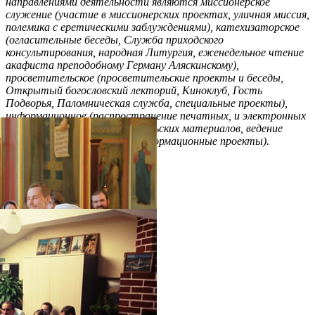
направлениями деятельности являются миссионерское
служение (участие в миссионерских проектах, уличная миссия,
полемика с еретическими заблуждениями), катехизаторское
(огласительные беседы, Служба приходского
консультирования, народная Литургия, еженедельное чтение
акафиста преподобному Герману Аляскинскому),
просветительское (просветительские проекты и беседы,
Открытый богословский лекторий, Киноклуб, Гость
Подворья, Паломническая служба, специальные проекты),
информационное (распространение печатных, и электронных
миссионерских, и просветительских материалов, ведение
групп в социальных сетях, информационные проекты).
Распечатать
Фото