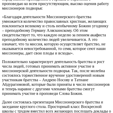
проповедью ко всем присутствующим, высоко оценив работу
миссионеров подворья:
«Благодаря деятельности Миссионерского братства
умножается количество православных христиан, желающих
поклониться великому и столь необычному Божию угоднику
– преподобному Герману Аляскинскому. Об этом
свидетельствует то, что каждую неделю за пением акафиста
преподобному количество людей увеличивается. А это
означает, что та миссия, которую осуществляет братство, не
оказывается невостребованной, то семя, которое сеют наши
миссионеры, дает свои плоды и всходы».
Положительно характеризует деятельность братства и рост
числа людей, готовых принимать активное участие в
миссионерской деятельности подворья. Так, после молебна
состоялось торжественное вручение удостоверений новым
участникам братства – Андрею Носову и Татиане
Абдурагимовой, которые были приняты в число миссионеров
и теперь наравне с другими членами братства смогут
принимать участие в проповеди Слова Божия.
Далее состоялась презентация Миссионерского братства и
заседание круглого стола. Просторный класс Воскресной
школы с трудом вместил всех желающих послушать доклады о