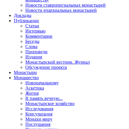
Новости ставропигиальных монастырей
Новости епархиальных монастырей
Доклады
Публикации
Статьи
Интервью
Комментарии
Беседы
Слова
Проповеди
Издания
Монастырский вестник. Журнал
Обсуждение проекта
Монастыри
Монашество
Новоначальному
Аскетика
Жития
В память вечную...
Монастырское хозяйство
Исследования
Консультация
Монахи миру
Послушания