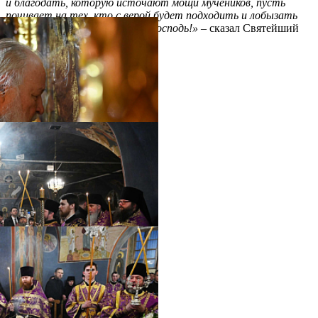
и благодать, которую источают мощи мучеников, пусть
почивает на тех, кто с верой будет подходить и лобызать
эти святые мощи. Храни вас Господь!»
– сказал Святейший
Патриарх Кирилл.
Распечатать
Фото