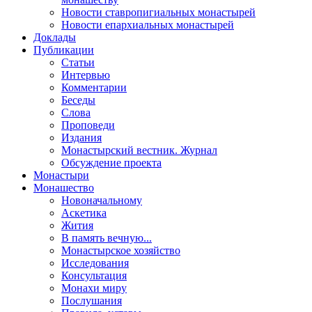
Новости ставропигиальных монастырей
Новости епархиальных монастырей
Доклады
Публикации
Статьи
Интервью
Комментарии
Беседы
Слова
Проповеди
Издания
Монастырский вестник. Журнал
Обсуждение проекта
Монастыри
Монашество
Новоначальному
Аскетика
Жития
В память вечную...
Монастырское хозяйство
Исследования
Консультация
Монахи миру
Послушания