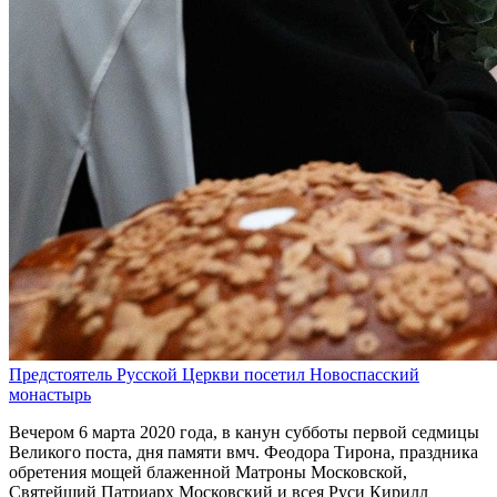
Предстоятель Русской Церкви посетил Новоспасский
монастырь
Вечером 6 марта 2020 года, в канун субботы первой седмицы
Великого поста, дня памяти вмч. Феодора Тирона, праздника
обретения мощей блаженной Матроны Московской,
Святейший Патриарх Московский и всея Руси Кирилл