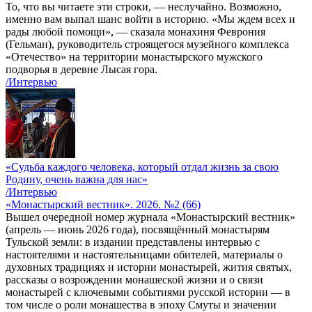
То, что вы читаете эти строки, — неслучайно. Возможно,
именно вам выпал шанс войти в историю. «Мы ждем всех и
рады любой помощи», — сказала монахиня Феврония
(Гельман), руководитель строящегося музейного комплекса
«Отечество» на территории монастырского мужского
подворья в деревне Лысая гора.
/Интервью
«Судьба каждого человека, который отдал жизнь за свою
Родину, очень важна для нас»
/Интервью
«Монастырский вестник». 2026. №2 (66)
Вышел очередной номер журнала «Монастырский вестник»
(апрель — июнь 2026 года), посвящённый монастырям
Тульской земли: в издании представлены интервью с
настоятелями и настоятельницами обителей, материалы о
духовных традициях и истории монастырей, жития святых,
рассказы о возрождении монашеской жизни и о связи
монастырей с ключевыми событиями русской истории — в
том числе о роли монашества в эпоху Смуты и значении