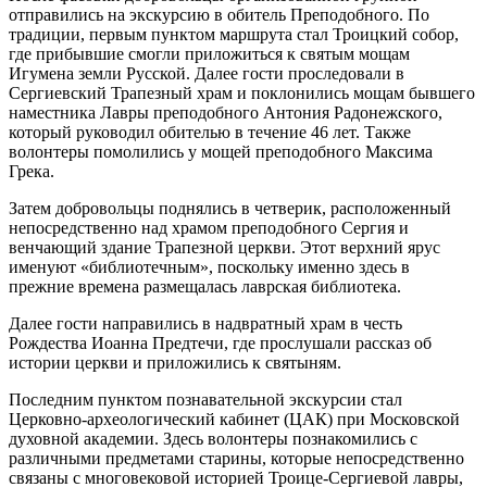
отправились на экскурсию в обитель Преподобного. По
традиции, первым пунктом маршрута стал Троицкий собор,
где прибывшие смогли приложиться к святым мощам
Игумена земли Русской. Далее гости проследовали в
Сергиевский Трапезный храм и поклонились мощам бывшего
наместника Лавры преподобного Антония Радонежского,
который руководил обителью в течение 46 лет. Также
волонтеры помолились у мощей преподобного Максима
Грека.
Затем добровольцы поднялись в четверик, расположенный
непосредственно над храмом преподобного Сергия и
венчающий здание Трапезной церкви. Этот верхний ярус
именуют «библиотечным», поскольку именно здесь в
прежние времена размещалась лаврская библиотека.
Далее гости направились в надвратный храм в честь
Рождества Иоанна Предтечи, где прослушали рассказ об
истории церкви и приложились к святыням.
Последним пунктом познавательной экскурсии стал
Церковно-археологический кабинет (ЦАК) при Московской
духовной академии. Здесь волонтеры познакомились с
различными предметами старины, которые непосредственно
связаны с многовековой историей Троице-Сергиевой лавры,