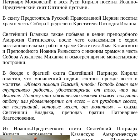
Патриарх Московский и всея Руси Кирилл посетил Иоанно-
Предтеченский скит Оптиной пустыни.
В скиту Предстоятель Русской Православной Церкви посетил
храм в честь Собора Предтечи и Крестителя Господня Иоанна.
Святейший Владыка также побывал в келии преподобного
Амвросия Оптинского, после чего ознакомился с ходом
восстановительных работ в храме Святителя Льва Катанского
и Преподобного Иоанна Рыльского с нижним храмом в честь
Собора Архангела Михаила и осмотрел другие монастырские
постройки.
В беседе с братией скита Святейший Патриарх Кирилл
отметил, что монашеский подвиг состоит прежде всего в
молитве.
«Желаю помощи Божией, чтобы Господь давал вам
внутреннюю радость, удовлетворение от того, что вы
делаете. Потому что обязательно человек должен получать
отдачу или удовлетворение от всего – от рукоделия своего,
от послушаний, которые несет, от молитвы»
, – сказал
Святейший Владыка, преподав братии Патриаршее
благословение.
Из Иоанно-Предтеческого скита Святейший Патриарх
Кирилл направился в Казанскую Амвросиевскую
ставропигиальную женскую пустынь в Шамордино,