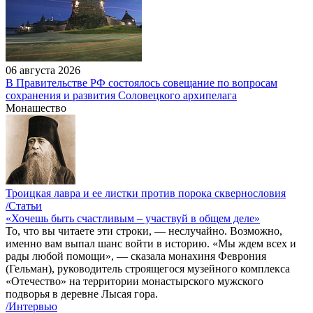
06 августа 2026
В Правительстве РФ состоялось совещание по вопросам
сохранения и развития Соловецкого архипелага
Монашество
Троицкая лавра и ее листки против порока сквернословия
/Статьи
«Хочешь быть счастливым – участвуй в общем деле»
То, что вы читаете эти строки, — неслучайно. Возможно,
именно вам выпал шанс войти в историю. «Мы ждем всех и
рады любой помощи», — сказала монахиня Феврония
(Гельман), руководитель строящегося музейного комплекса
«Отечество» на территории монастырского мужского
подворья в деревне Лысая гора.
/Интервью