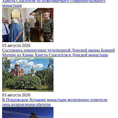
Христа Спасителя до Новодевичьего ставропигиального
монастыря
03 августа 2026
Состоялось перенесение чудотворной Донской иконы Божией
Матери из Храма Христа Спасителя в Донской монастырь
03 августа 2026
В Покровском Хотькове монастыре молитвенно отметили
день возрождения обители