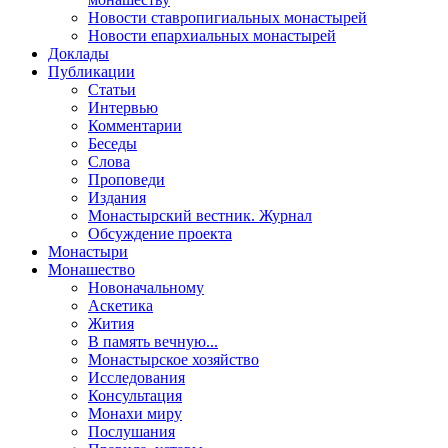
Новости ставропигиальных монастырей
Новости епархиальных монастырей
Доклады
Публикации
Статьи
Интервью
Комментарии
Беседы
Слова
Проповеди
Издания
Монастырский вестник. Журнал
Обсуждение проекта
Монастыри
Монашество
Новоначальному
Аскетика
Жития
В память вечную...
Монастырское хозяйство
Исследования
Консультация
Монахи миру
Послушания