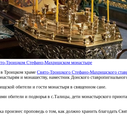
ято-Троицком Стефано-Махрищском монастыре
ю в Троицком храме
Свято-Троицкого Стефано-Махрищского став
онастырям и монашеству, наместник Донского ставропигиальног
щской обители и гости монастыря в священном сане.
рами обители и подворья в с.Талицы, дети монастырского приют
роизнес проповедь о том, как должно хранить благодать Святог