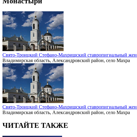
Монастыри
Свято-Троицкий Стефано-Махрищский ставропигиальный жен
Владимирская область, Александровский район, село Махра
Свято-Троицкий Стефано-Махрищский ставропигиальный жен
Владимирская область, Александровский район, село Махра
ЧИТАЙТЕ ТАКЖЕ