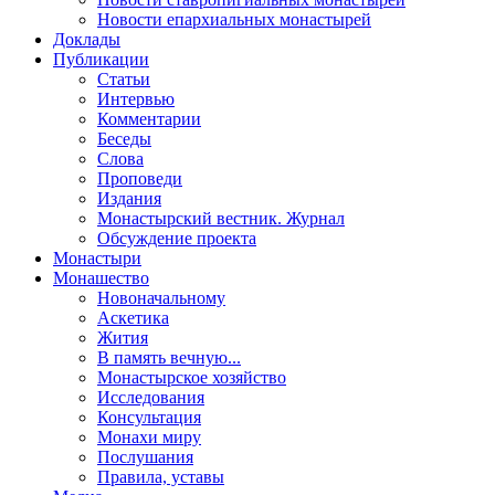
Новости епархиальных монастырей
Доклады
Публикации
Статьи
Интервью
Комментарии
Беседы
Слова
Проповеди
Издания
Монастырский вестник. Журнал
Обсуждение проекта
Монастыри
Монашество
Новоначальному
Аскетика
Жития
В память вечную...
Монастырское хозяйство
Исследования
Консультация
Монахи миру
Послушания
Правила, уставы