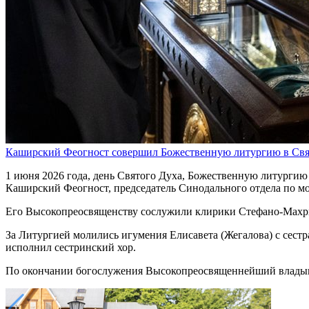
Каширский Феогност совершил Божественную литургию в Св
1 июня 2026 года, день Святого Духа, Божественную литурги
Каширский Феогност, председатель Синодального отдела по м
Его Высокопреосвященству сослужили клирики Стефано-Махри
За Литургией молились игумения Елисавета (Жегалова) с сест
исполнил сестринский хор.
По окончании богослужения Высокопреосвященнейший владыка п