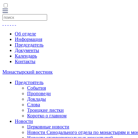
Об отделе
Информация
Председатель
Документы
Календарь
Контакты
Монастырский вестник
Предстоятель
События
Проповеди
Доклады
Слова
Троицкие листки
Коротко о главном
Новости
Церковные новости
Новости Синодального отдела по монастырям и мо
Новости ставропигиальных монастырей