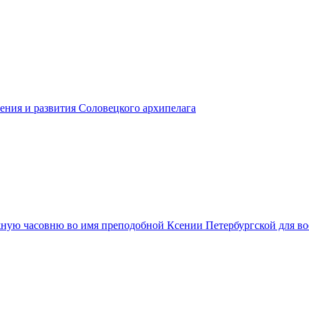
ения и развития Соловецкого архипелага
ную часовню во имя преподобной Ксении Петербургской для в