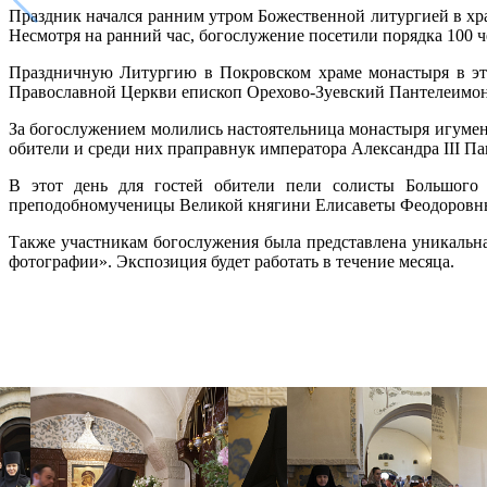
Праздник начался ранним утром Божественной литургией в хра
Несмотря на ранний час, богослужение посетили порядка 100 
Праздничную Литургию в Покровском храме монастыря в это
Православной Церкви епископ Орехово-Зуевский Пантелеимон
За богослужением молились настоятельница монастыря игумен
обители и среди них праправнук императора Александра III Па
В этот день для гостей обители пели солисты Большого
преподобномученицы Великой княгини Елисаветы Феодоровны 
Также участникам богослужения была представлена уникаль
фотографии». Экспозиция будет работать в течение месяца.
Распечатать
Фото