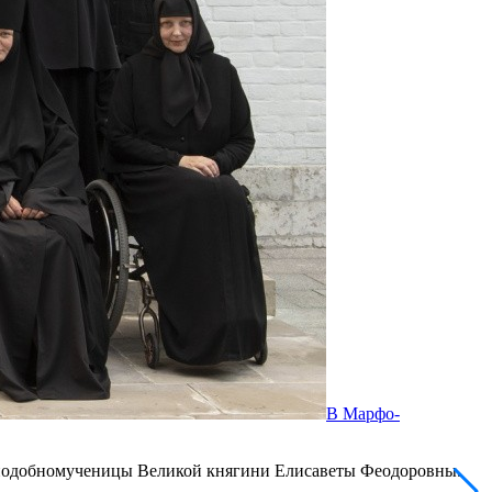
В Марфо-
еподобномученицы Великой княгини Елисаветы Феодоровны.