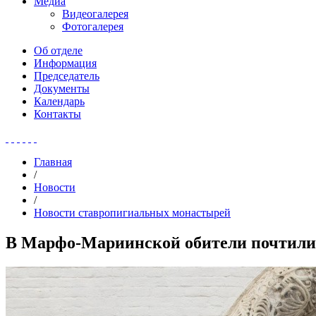
Медиа
Видеогалерея
Фотогалерея
Об отделе
Информация
Председатель
Документы
Календарь
Контакты
Главная
/
Новости
/
Новости ставропигиальных монастырей
В Марфо-Мариинской обители почтили