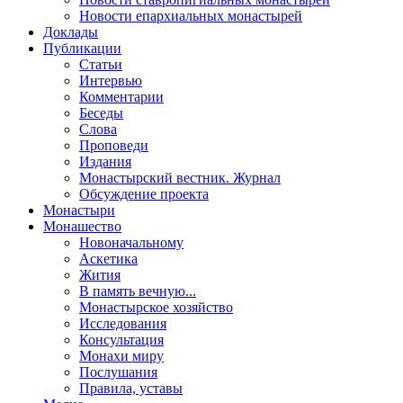
Новости епархиальных монастырей
Доклады
Публикации
Статьи
Интервью
Комментарии
Беседы
Слова
Проповеди
Издания
Монастырский вестник. Журнал
Обсуждение проекта
Монастыри
Монашество
Новоначальному
Аскетика
Жития
В память вечную...
Монастырское хозяйство
Исследования
Консультация
Монахи миру
Послушания
Правила, уставы