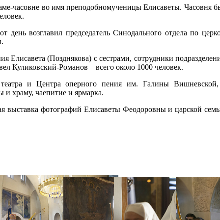
ме-часовне во имя преподобномученицы Елисаветы. Часовня был
человек.
т день возглавил председатель Синодального отдела по церк
.
ия Елисавета (Позднякова) с сестрами, сотрудники подразделе
вел Куликовский-Романов – всего около 1000 человек.
 театра и Центра оперного пения им. Галины Вишневской,
и храму, чаепитие и ярмарка.
ная выставка фотографий Елисаветы Феодоровны и царской сем