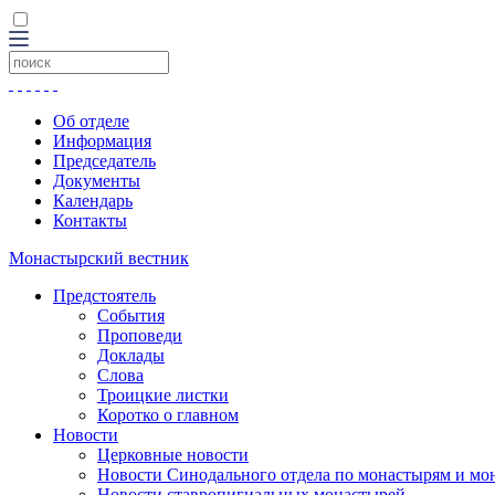
Об отделе
Информация
Председатель
Документы
Календарь
Контакты
Монастырский вестник
Предстоятель
События
Проповеди
Доклады
Слова
Троицкие листки
Коротко о главном
Новости
Церковные новости
Новости Синодального отдела по монастырям и мо
Новости ставропигиальных монастырей