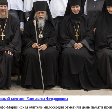
еликой княгини Елисаветы Феодоровны
арфо-Мариинская обитель милосердия отметили день памяти пр