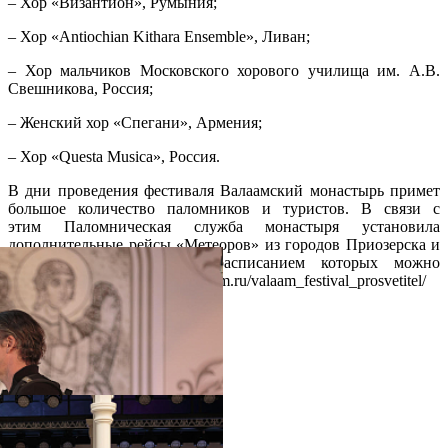
– Хор «Византион», Румыния;
– Хор «Antiochian Kithara Ensemble», Ливан;
– Хор мальчиков Московского хорового училища им. А.В.
Свешникова, Россия;
– Женский хор «Спегани», Армения;
– Хор «Questa Musica», Россия.
В дни проведения фестиваля Валаамский монастырь примет
большое количество паломников и туристов. В связи с
этим Паломническая служба монастыря установила
дополнительные рейсы «Метеоров» из городов Приозерска и
Сортавала на остров, с расписанием которых можно
ознакомиться на сайте vp.valaam.ru/valaam_festival_prosvetitel/
Распечатать
Фото