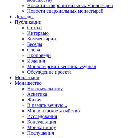
Новости ставропигиальных монастырей
Новости епархиальных монастырей
Доклады
Публикации
Статьи
Интервью
Комментарии
Беседы
Слова
Проповеди
Издания
Монастырский вестник. Журнал
Обсуждение проекта
Монастыри
Монашество
Новоначальному
Аскетика
Жития
В память вечную...
Монастырское хозяйство
Исследования
Консультация
Монахи миру
Послушания