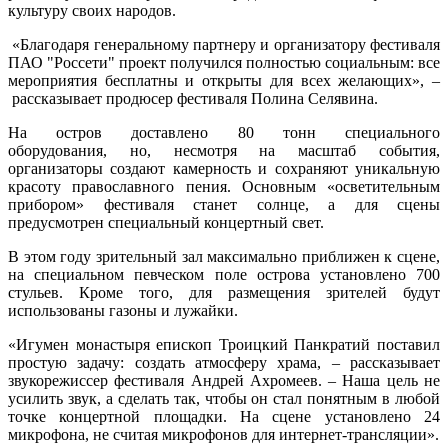
культуру своих народов.
«Благодаря генеральному партнеру и организатору фестиваля
ПАО "Россети" проект получился полностью социальным: все
мероприятия бесплатны и открыты для всех желающих», –
рассказывает продюсер фестиваля Полина Селявина.
На остров доставлено 80 тонн специального
оборудования, но, несмотря на масштаб события,
организаторы создают камерность и сохраняют уникальную
красоту православного пения. Основным «осветительным
прибором» фестиваля станет солнце, а для сцены
предусмотрен специальный концертный свет.
В этом году зрительный зал максимально приближен к сцене,
на специальном певческом поле острова установлено 700
стульев. Кроме того, для размещения зрителей будут
использованы газоны и лужайки.
«Игумен монастыря епископ Троицкий Панкратий поставил
простую задачу: создать атмосферу храма, – рассказывает
звукорежиссер фестиваля Андрей Ахромеев. – Наша цель не
усилить звук, а сделать так, чтобы он стал понятным в любой
точке концертной площадки. На сцене установлено 24
микрофона, не считая микрофонов для интернет-трансляции».