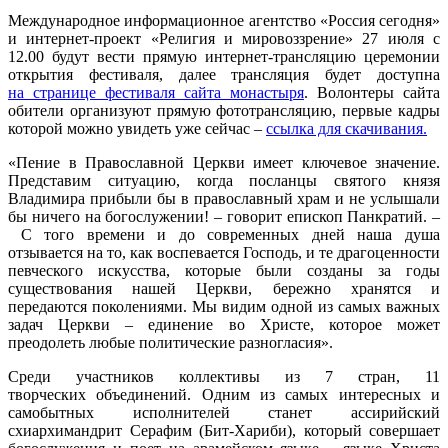
Международное информационное агентство «Россия сегодня»
и интернет-проект «Религия и мировоззрение» 27 июля с
12.00 будут вести прямую интернет-трансляцию церемонии
открытия фестиваля, далее трансляция будет доступна
на странице фестиваля сайта монастыря
. Волонтеры сайта
обители организуют прямую фототрансляцию, первые кадры
которой можно увидеть уже сейчас –
ссылка для скачивания.
«Пение в Православной Церкви имеет ключевое значение.
Представим ситуацию, когда посланцы святого князя
Владимира прибыли бы в православный храм и не услышали
бы ничего на богослужении! – говорит епископ Панкратий. –
С того времени и до современных дней наша душа
отзывается на то, как воспевается Господь, и те драгоценности
певческого искусства, которые были созданы за годы
существования нашей Церкви, бережно хранятся и
передаются поколениями. Мы видим одной из самых важных
задач Церкви – единение во Христе, которое может
преодолеть любые политические разногласия».
Среди участников коллективы из 7 стран, 11
творческих объединений. Одним из самых интересных и
самобытных исполнителей станет ассирийский
схиархимандрит Серафим (Бит-Хариби), который совершает