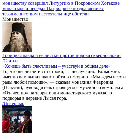
монашеству совершил Литургию в Покровском Хотькове
монастыре и передал Патриаршее поздравление с
тезоименитством настоятельнице обители
Монашество
Троицкая лавра и ее листки против порока сквернословия
/Статьи
«Хочешь быть счастливым – участвуй в общем деле»
То, что вы читаете эти строки, — неслучайно. Возможно,
именно вам выпал шанс войти в историю. «Мы ждем всех и
рады любой помощи», — сказала монахиня Феврония
(Гельман), руководитель строящегося музейного комплекса
«Отечество» на территории монастырского мужского
подворья в деревне Лысая гора.
/Интервью