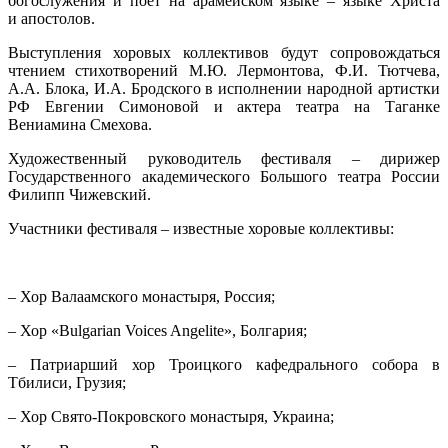
богослужения и поет на арамейском языке – языке Христа
и апостолов.
Выступления хоровых коллективов будут сопровождаться
чтением стихотворений М.Ю. Лермонтова, Ф.И. Тютчева,
А.А. Блока, И.А. Бродского в исполнении народной артистки
РФ Евгении Симоновой и актера театра на Таганке
Вениамина Смехова.
Художественный руководитель фестиваля – дирижер
Государственного академического Большого театра России
Филипп Чижевский.
Участники фестиваля – известные хоровые коллективы:
– Хор Валаамского монастыря, Россия;
– Хор «Bulgarian Voices Angelite», Болгария;
– Патриарший хор Троицкого кафедрального собора в
Тбилиси, Грузия;
– Хор Свято-Покровского монастыря, Украина;