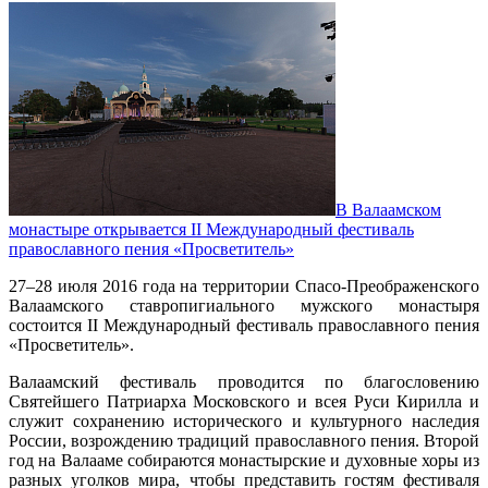
В Валаамском
монастыре открывается II Международный фестиваль
православного пения «Просветитель»
27–28 июля 2016 года на территории Спасо-Преображенского
Валаамского ставропигиального мужского монастыря
состоится II Международный фестиваль православного пения
«Просветитель».
Валаамский фестиваль проводится по благословению
Святейшего Патриарха Московского и всея Руси Кирилла и
служит сохранению исторического и культурного наследия
России, возрождению традиций православного пения. Второй
год на Валааме собираются монастырские и духовные хоры из
разных уголков мира, чтобы представить гостям фестиваля