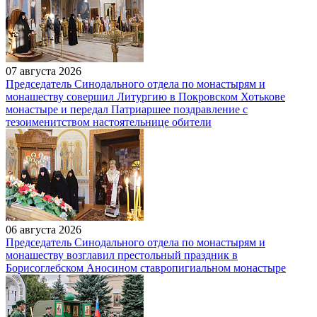
07 августа 2026
Председатель Синодального отдела по монастырям и
монашеству совершил Литургию в Покровском Хотькове
монастыре и передал Патриаршее поздравление с
тезоименитством настоятельнице обители
06 августа 2026
Председатель Синодального отдела по монастырям и
монашеству возглавил престольный праздник в
Борисоглебском Аносином ставропигиальном монастыре