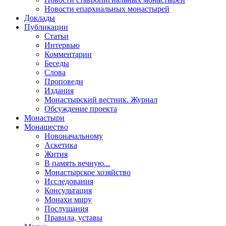
Новости епархиальных монастырей
Доклады
Публикации
Статьи
Интервью
Комментарии
Беседы
Слова
Проповеди
Издания
Монастырский вестник. Журнал
Обсуждение проекта
Монастыри
Монашество
Новоначальному
Аскетика
Жития
В память вечную...
Монастырское хозяйство
Исследования
Консультация
Монахи миру
Послушания
Правила, уставы