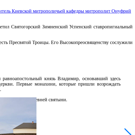
итель Киевской митрополичьей кафедры митрополит Онуфрий
етил Святогорский Зимненский Успенский ставропигиальный
есть Пресвятой Троицы. Его Высокопреосвященству сослужили
 равноапостольный князь Владимир, основавший здесь
церкви. Первые монахини, которые пришли возрождать
.
реконструкции древней святыни.