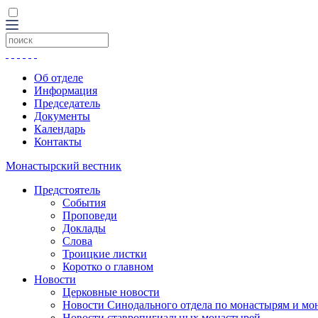
Об отделе
Информация
Председатель
Документы
Календарь
Контакты
Монастырский вестник
Предстоятель
События
Проповеди
Доклады
Слова
Троицкие листки
Коротко о главном
Новости
Церковные новости
Новости Синодального отдела по монастырям и мо
Новости ставропигиальных монастырей