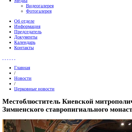
Медиа
Видеогалерея
Фотогалерея
Об отделе
Информация
Председатель
Документы
Календарь
Контакты
Главная
/
Новости
/
Церковные новости
Местоблюститель Киевской митрополи
Зимненского ставропигиального монас