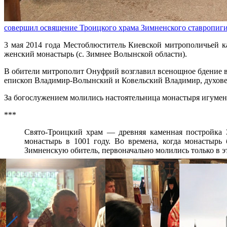
совершил освящение Троицкого храма Зимненского ставропиг
3 мая 2014 года Местоблюститель Киевской митрополичьей 
женский монастырь (с. Зимнее Волынской области).
В обители митрополит Онуфрий возглавил всенощное бдение 
епископ Владимир-Волынский и Ковельский Владимир, духове
За богослужением молились настоятельница монастыря игумен
***
Свято-Троицкий храм — древняя каменная постройка З
монастырь в 1001 году. Во времена, когда монастыр
Зимненскую обитель, первоначально молились только в э
С возрождением монастыря Свято-Троицкий храм получил
Распечатать
Фото