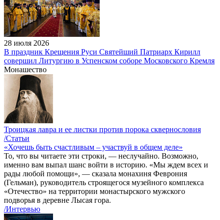
28 июля 2026
В праздник Крещения Руси Святейший Патриарх Кирилл
совершил Литургию в Успенском соборе Московского Кремля
Монашество
Троицкая лавра и ее листки против порока сквернословия
/Статьи
«Хочешь быть счастливым – участвуй в общем деле»
То, что вы читаете эти строки, — неслучайно. Возможно,
именно вам выпал шанс войти в историю. «Мы ждем всех и
рады любой помощи», — сказала монахиня Феврония
(Гельман), руководитель строящегося музейного комплекса
«Отечество» на территории монастырского мужского
подворья в деревне Лысая гора.
/Интервью