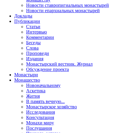
Новости ставропигиальных монастырей
Новости епархиальных монастырей
Доклады
Публикации
Статьи
Интервью
Комментарии
Беседы
Слова
Проповеди
Издания
Монастырский вестник. Журнал
Обсуждение проекта
Монастыри
Монашество
Новоначальному
Аскетика
Жития
В память вечную...
Монастырское хозяйство
Исследования
Консультация
Монахи миру
Послушания