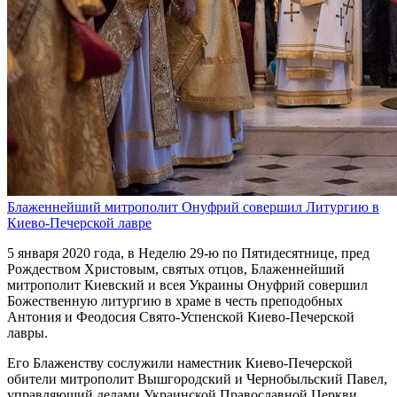
Блаженнейший митрополит Онуфрий совершил Литургию в
Киево-Печерской лавре
5 января 2020 года, в Неделю 29-ю по Пятидесятнице, пред
Рождеством Христовым, святых отцов, Блаженнейший
митрополит Киевский и всея Украины Онуфрий совершил
Божественную литургию в храме в честь преподобных
Антония и Феодосия Свято-Успенской Киево-Печерской
лавры.
Его Блаженству сослужили наместник Киево-Печерской
обители митрополит Вышгородский и Чернобыльский Павел,
управляющий делами Украинской Православной Церкви