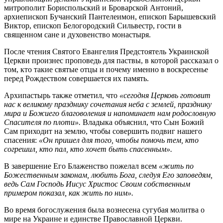
митрополит Бориспольский и Броварской Антоний,
архиепископ Бучанский Пантелеимон, епископ Барышевский
Виктор, епископ Белогородский Сильвестр, гости в
священном сане и духовенство монастыря.
После чтения Святого Евангелия Предстоятель Украинской
Церкви произнес проповедь для паствы, в которой рассказал о
том, кто такие святые отцы и почему именно в воскресенье
перед Рождеством совершается их память.
Архипастырь также отметил, что
«сегодня Церковь готовит
нас к великому празднику сочетания неба с землей, празднику
мира и Божиего благоволения и напоминает нам родословную
Спасителя по плоти».
Владыка объяснил, что Сын Божий
Сам приходит на землю, чтобы совершить подвиг нашего
спасения:
«Он пришел для того, чтобы помочь тем, кто
согрешил, кто пал, кто хочет быть спасенным».
В завершение Его Блаженство пожелал всем
«жить по
Божественным законам, любить Бога, следуя Его заповедям,
ведь Сам Господь Иисус Христос Своим собственным
примером показал, как жить по ним».
Во время богослужения была вознесена сугубая молитва о
мире на Украине и единстве Православной Церкви.