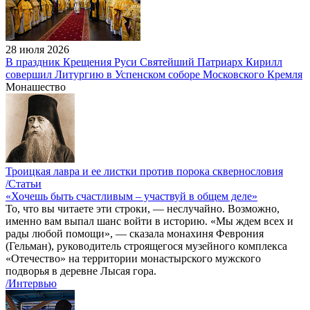
28 июля 2026
В праздник Крещения Руси Святейший Патриарх Кирилл
совершил Литургию в Успенском соборе Московского Кремля
Монашество
Троицкая лавра и ее листки против порока сквернословия
/Статьи
«Хочешь быть счастливым – участвуй в общем деле»
То, что вы читаете эти строки, — неслучайно. Возможно,
именно вам выпал шанс войти в историю. «Мы ждем всех и
рады любой помощи», — сказала монахиня Феврония
(Гельман), руководитель строящегося музейного комплекса
«Отечество» на территории монастырского мужского
подворья в деревне Лысая гора.
/Интервью