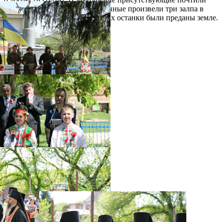
героев минутой молчания, военные произвели три залпа в
память павших воинов, затем их останки были преданы земле.
Распечатать
Фото