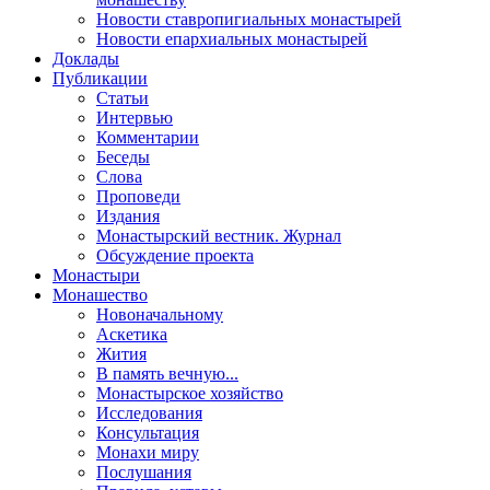
Новости ставропигиальных монастырей
Новости епархиальных монастырей
Доклады
Публикации
Статьи
Интервью
Комментарии
Беседы
Слова
Проповеди
Издания
Монастырский вестник. Журнал
Обсуждение проекта
Монастыри
Монашество
Новоначальному
Аскетика
Жития
В память вечную...
Монастырское хозяйство
Исследования
Консультация
Монахи миру
Послушания