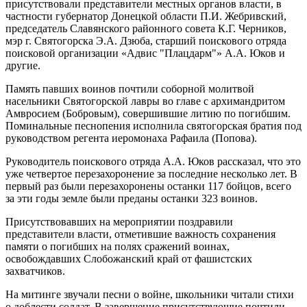
присутствовали представители местных органов власти, в
частности губернатор Донецкой области П.И. Жебривский,
председатель Славянского районного совета К.Г. Черников,
мэр г. Святогорска Э.А. Дзюба, старший поискового отряда
поисковой организации «Адвис "Плацдарм"» А.А. Юков и
другие.
Память павших воинов почтили соборной молитвой
насельники Святогорской лавры во главе с архимандритом
Амвросием (Бобровым), совершившие литию по погибшим.
Поминальные песнопения исполнила святогорская братия под
руководством регента иеромонаха Рафаила (Попова).
Руководитель поискового отряда А.А. Юков рассказал, что это
уже четвертое перезахоронение за последние несколько лет. В
первый раз были перезахоронены останки 117 бойцов, всего
за эти годы земле были преданы останки 323 воинов.
Присутствовавших на мероприятии поздравили
представители власти, отметившие важность сохранения
памяти о погибших на полях сражений воинах,
освобождавших Слобожанский край от фашистских
захватчиков.
На митинге звучали песни о войне, школьники читали стихи
о доблести солдат. В завершение присутствующие почтили