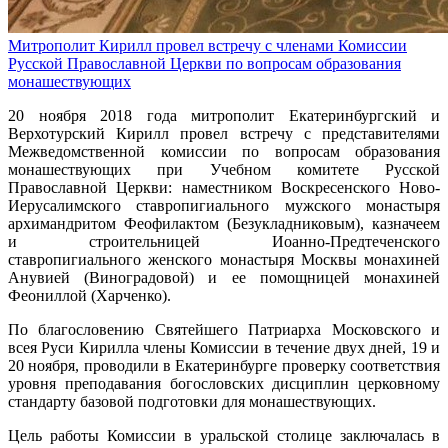
Митрополит Кирилл провел встречу с членами Комиссии
Русской Православной Церкви по вопросам образования
монашествующих
20 ноября 2018 года митрополит Екатеринбургский и
Верхотурский Кирилл провел встречу с представителями
Межведомственной комиссии по вопросам образования
монашествующих при Учебном комитете Русской
Православной Церкви: наместником Воскресенского Ново-
Иерусалимского ставропигиального мужского монастыря
архимандритом Феофилактом (Безукладниковым), казначеем
и строительницей Иоанно-Предтеченского
ставропигиального женского монастыря Москвы монахиней
Анувией (Виноградовой) и ее помощницей монахиней
Феониллой (Харченко).
По благословению Святейшего Патриарха Московского и
всея Руси Кирилла члены Комиссии в течение двух дней, 19 и
20 ноября, проводили в Екатеринбурге проверку соответствия
уровня преподавания богословских дисциплин церковному
стандарту базовой подготовки для монашествующих.
Цель работы Комиссии в уральской столице заключалась в