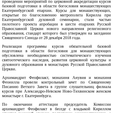
проведении мероприятий по церковной аккредитации курсов
базовой подготовки в области богословия монашествующих
Екатеринбургской епархии. Курсы для монашествующих,
открытые по благословению митрополита Кирилла при
Екатеринбургской духовной семинарии, стали частью
пилотного проекта апробации в шести епархиях Русской
Православной Церкви нового направления религиозного
образования, стандарт которого был утвержден на заседании
Священного Синода от 28 декабря 2018 года.
Реализация программы курсов обязательной базовой
подготовки в области богословия для монашествующих
обусловлена необходимостью систематического изучения
святоотеческого наследия, развития церковной культуры и
духовного образования в монастырях Русской Православной
Церкви.
Архимандрит Феофилакт, монахиня Анувия и монахиня
Феонилла провели контрольный зачет по Священному
Писанию Ветхого Завета в группе слушательниц филиала
курсов при Александро-Невском Ново-Тихвинском женском
монастыре г. Екатеринбурга.
По окончании аттестации председатель Комиссии
архимандрит Феофилакт в беседе с владыкой Кириллом