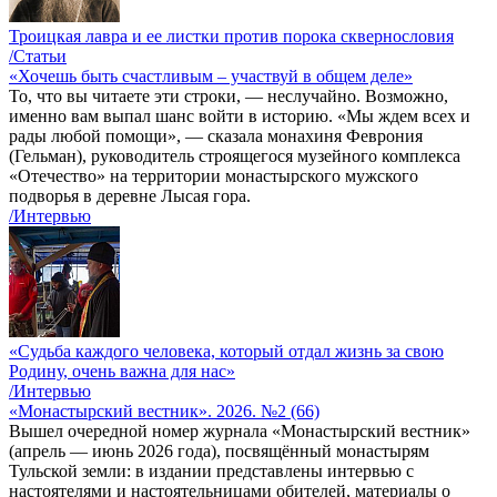
Троицкая лавра и ее листки против порока сквернословия
/Статьи
«Хочешь быть счастливым – участвуй в общем деле»
То, что вы читаете эти строки, — неслучайно. Возможно,
именно вам выпал шанс войти в историю. «Мы ждем всех и
рады любой помощи», — сказала монахиня Феврония
(Гельман), руководитель строящегося музейного комплекса
«Отечество» на территории монастырского мужского
подворья в деревне Лысая гора.
/Интервью
«Судьба каждого человека, который отдал жизнь за свою
Родину, очень важна для нас»
/Интервью
«Монастырский вестник». 2026. №2 (66)
Вышел очередной номер журнала «Монастырский вестник»
(апрель — июнь 2026 года), посвящённый монастырям
Тульской земли: в издании представлены интервью с
настоятелями и настоятельницами обителей, материалы о