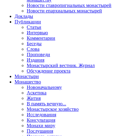
Новости ставропигиальных монастырей
Новости епархиальных монастырей
Доклады
Публикации
Статьи
Интервью
Комментарии
Беседы
Слова
Проповеди
Издания
Монастырский вестник. Журнал
Обсуждение проекта
Монастыри
Монашество
Новоначальному
Аскетика
Жития
В память вечную...
Монастырское хозяйство
Исследования
Консультация
Монахи миру
Послушания