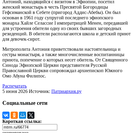
Антоний, находящийся с визитом в Эфиопии, посетил
женский монастырь в честь Пресвятой Богородицы
Гефсиманской в Себете (пригород Аддис-Абебы). Он был
основан в 1961 году супругой последнего эфиопского
монарха Хайле Селассие I императрицей Менен, передавшей
для устроения обители одну из своих бывших загородных
резиденций. В обители располагаются школа и детский приют
для девочек-сирот.
Митрополита Антония приветствовали настоятельница и
сестры монастыря, а также многочисленные воспитанницы
приюта, попечение о которых несет обитель. От Священного
Синода Эфиопской Церкви представителя Русской
Православной Церкви сопровождал архиепископ Южного
Омо Абуна Филипос.
Распечатать
5 июня 2026
Источник:
Патриархия.ру
Социальные сети
Короткая ссылка:
скопировано