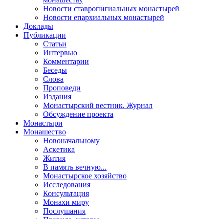
Новости ставропигиальных монастырей
Новости епархиальных монастырей
Доклады
Публикации
Статьи
Интервью
Комментарии
Беседы
Слова
Проповеди
Издания
Монастырский вестник. Журнал
Обсуждение проекта
Монастыри
Монашество
Новоначальному
Аскетика
Жития
В память вечную...
Монастырское хозяйство
Исследования
Консультация
Монахи миру
Послушания