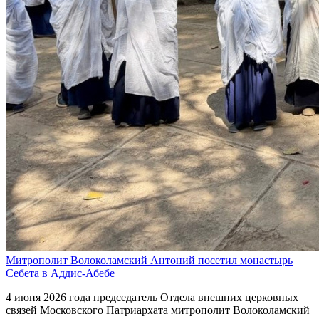
Митрополит Волоколамский Антоний посетил монастырь
Себета в Аддис-Абебе
4 июня 2026 года председатель Отдела внешних церковных
связей Московского Патриархата митрополит Волоколамский