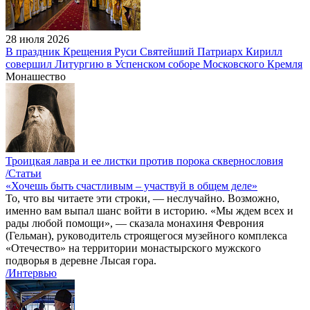
28 июля 2026
В праздник Крещения Руси Святейший Патриарх Кирилл
совершил Литургию в Успенском соборе Московского Кремля
Монашество
Троицкая лавра и ее листки против порока сквернословия
/Статьи
«Хочешь быть счастливым – участвуй в общем деле»
То, что вы читаете эти строки, — неслучайно. Возможно,
именно вам выпал шанс войти в историю. «Мы ждем всех и
рады любой помощи», — сказала монахиня Феврония
(Гельман), руководитель строящегося музейного комплекса
«Отечество» на территории монастырского мужского
подворья в деревне Лысая гора.
/Интервью