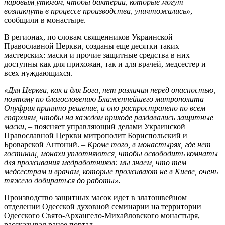
паровым утюгом, чтобы бактерии, которые могут
возникнуть в процессе производства, уничтожались»
, –
сообщили в монастыре.
В регионах, по словам священников Украинской
Православной Церкви, созданы еще десятки таких
мастерских: маски и прочие защитные средства в них
доступны как для прихожан, так и для врачей, медсестер и
всех нуждающихся.
«Для Церкви, как и для Бога, нет различия перед опасностью,
поэтому по благословению Блаженнейшего митрополита
Онуфрия принято решение, и оно распространено по всем
епархиям, чтобы на каждом приходе раздавались защитные
маски
, – поясняет управляющий делами Украинской
Православной Церкви митрополит Бориспольский и
Броварской Антоний. –
Кроме того, в монастырях, где нет
гостиниц, монахи уплотняются, чтобы освободить комнаты
для проживания медработников: мы знаем, что тем
медсестрам и врачам, которые проживают не в Киеве, очень
тяжело добираться до работы».
Производство защитных масок идет в златошвейном
отделении Одесской духовной семинарии на территории
Одесского Свято-Архангело-Михайловского монастыря,
рассказывал ранее портал.