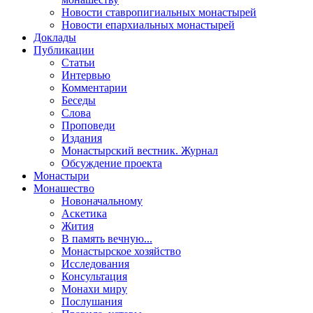
Новости ставропигиальных монастырей
Новости епархиальных монастырей
Доклады
Публикации
Статьи
Интервью
Комментарии
Беседы
Слова
Проповеди
Издания
Монастырский вестник. Журнал
Обсуждение проекта
Монастыри
Монашество
Новоначальному
Аскетика
Жития
В память вечную...
Монастырское хозяйство
Исследования
Консультация
Монахи миру
Послушания