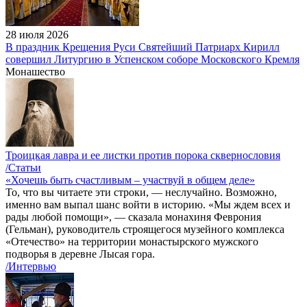
28 июля 2026
В праздник Крещения Руси Святейший Патриарх Кирилл
совершил Литургию в Успенском соборе Московского Кремля
Монашество
Троицкая лавра и ее листки против порока сквернословия
/Статьи
«Хочешь быть счастливым – участвуй в общем деле»
То, что вы читаете эти строки, — неслучайно. Возможно,
именно вам выпал шанс войти в историю. «Мы ждем всех и
рады любой помощи», — сказала монахиня Феврония
(Гельман), руководитель строящегося музейного комплекса
«Отечество» на территории монастырского мужского
подворья в деревне Лысая гора.
/Интервью