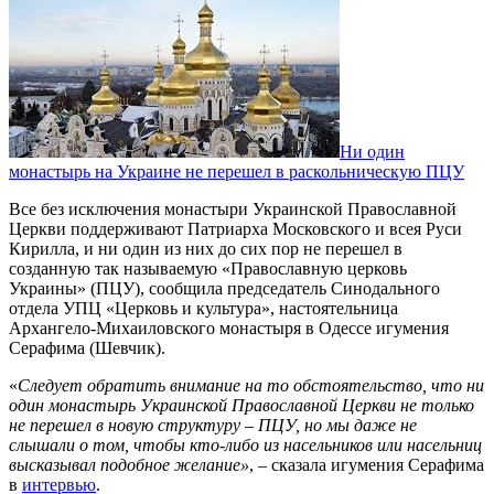
Ни один
монастырь на Украине не перешел в раскольническую ПЦУ
Все без исключения монастыри Украинской Православной
Церкви поддерживают Патриарха Московского и всея Руси
Кирилла, и ни один из них до сих пор не перешел в
созданную так называемую «Православную церковь
Украины» (ПЦУ), сообщила председатель Синодального
отдела УПЦ «Церковь и культура», настоятельница
Архангело-Михаиловского монастыря в Одессе игумения
Серафима (Шевчик).
«
Следует обратить внимание на то обстоятельство, что ни
один монастырь Украинской Православной Церкви не только
не перешел в новую структуру – ПЦУ, но мы даже не
слышали о том, чтобы кто-либо из насельников или насельниц
высказывал подобное желание»
, – сказала игумения Серафима
в
интервью
.