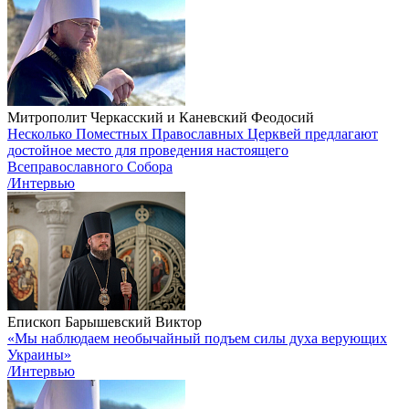
Митрополит Черкасский и Каневский Феодосий
Несколько Поместных Православных Церквей предлагают
достойное место для проведения настоящего
Всеправославного Собора
/Интервью
Епископ Барышевский Виктор
«Мы наблюдаем необычайный подъем силы духа верующих
Украины»
/Интервью