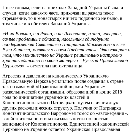
По ее словам, если на приходах Западной Украины бывали
случаи, когда какая-то часть прихожан выражала такое
стремление, то в монастырях ничего подобного не было, в
том числе и в обителях Западной Украины.
«И на Волыни, и в Ровно, и на Львовщине, а это, наверное,
самые проблемные области, насельники единодушно
поддерживают Святейшего Патриарха Московского и всея
Руси Кирилла, молятся о своем Предстоятеле. Это говорит о
том, что монашество на Украине решительно настроено
хранить единство со своей матерью – Русской Православной
Церковью»
, – отметила настоятельница.
Агрессия и давление на каноническую Украинскую
Православную Церковь усилились после создания в стране
так называемой «Православной церкви Украины» –
раскольнической организации, образованной в конце 2018
года по инициативе украинских властей и
Константинопольского Патриархата путем слияния двух
других раскольнических структур. Получив от Патриарха
Константинопольского Варфоломея томос об «автокефалии»,
в действительности она оказалась почти полностью
зависимой от Константинополя. Единственной канонической
Церковью на Украине остается Украинская Православная