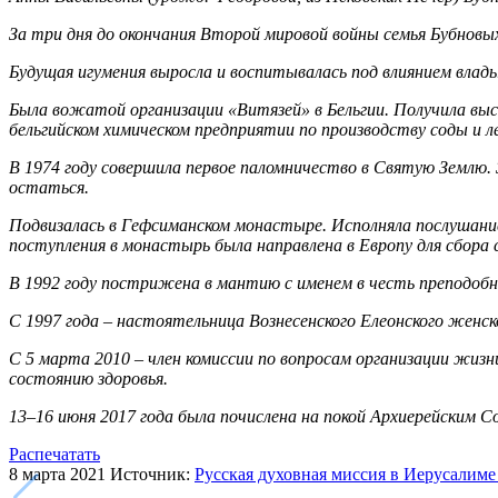
За три дня до окончания Второй мировой войны семья Бубновых
Будущая игумения выросла и воспитывалась под влиянием влады
Была вожатой организации «Витязей» в Бельгии. Получила высш
бельгийском химическом предприятии по производству соды и л
В 1974 году совершила первое паломничество в Святую Землю.
остаться.
Подвизалась в Гефсиманском монастыре. Исполняла послушание
поступления в монастырь была направлена в Европу для сбора 
В 1992 году пострижена в мантию с именем в честь преподобн
С 1997 года – настоятельница Вознесенского Елеонского женс
С 5 марта 2010 – член комиссии по вопросам организации жи
состоянию здоровья.
13–16 июня 2017 года была почислена на покой Архиерейским С
Распечатать
8 марта 2021
Источник:
Русская духовная миссия в Иерусалиме