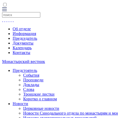
Об отделе
Информация
Председатель
Документы
Календарь
Контакты
Монастырский вестник
Предстоятель
События
Проповеди
Доклады
Слова
Троицкие листки
Коротко о главном
Новости
Церковные новости
Новости Синодального отдела по монастырям и мо
Новости ставропигиальных монастырей