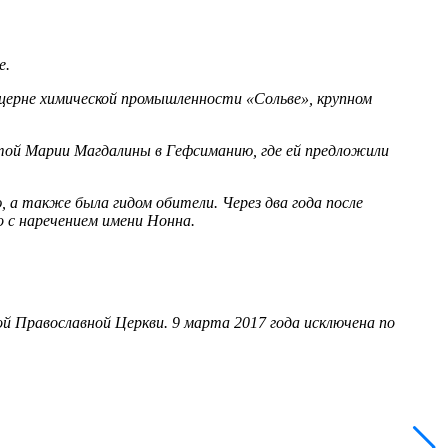
е.
нцерне химической промышленности «Сольве», крупном
вятой Марии Магдалины в Гефсиманию, где ей предложили
 а также была гидом обители. Через два года после
о с наречением имени Нонна.
й Православной Церкви. 9 марта 2017 года исключена по