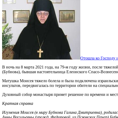
Отошла ко Господу 
В ночь на 8 марта 2021 года, на 79-м году жизни, после тяже
(Бубнова), бывшая настоятельница Елеонского Спасо-Вознесе
Матушка Моисея тяжело болела и была подключена израильски
инсультов, передвигалась по территории обители на специаль
Духовный собор монастыря примет решение по времени и мест
Краткая справка
Игумения Моисея (в миру Бубнова Галина Дмитриевна), родилас
Анны Васильевны (урожд. Федоровой, из Псковских Печер) Буб