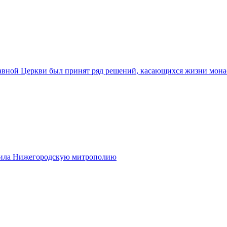
авной Церкви был принят ряд решений, касающихся жизни мон
етила Нижегородскую митрополию