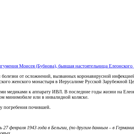
игумения Моисея (Бубнова), бывшая настоятельница Елеонского
лой болезни от осложнений, вызванных коронавирусной инфекцие
нского женского монастыря в Иерусалиме Русской Зарубежной Ц
ми медиками к аппарату ИВЛ. В последние годы жизни на Елеон
ном минимобиле или в инвалидной коляске.
у погребения почившей.
ь 27 февраля 1943 года в Бельгии, (по другим данным – в Герма
новых.