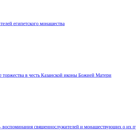
ителей египетского монашества
е торжества в честь Казанской иконы Божией Матери
– воспоминания священнослужителей и монашествующих о их пу