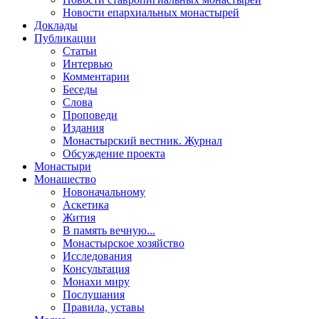
Новости епархиальных монастырей
Доклады
Публикации
Статьи
Интервью
Комментарии
Беседы
Слова
Проповеди
Издания
Монастырский вестник. Журнал
Обсуждение проекта
Монастыри
Монашество
Новоначальному
Аскетика
Жития
В память вечную...
Монастырское хозяйство
Исследования
Консультация
Монахи миру
Послушания
Правила, уставы