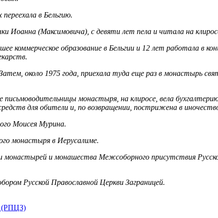
 переехала в Бельгию.
ки Иоанна (Максимовича), с девяти лет пела и читала на клирос
ее коммерческое образование в Бельгии и 12 лет работала в ко
екарств.
 Затем, около 1975 года, приехала туда еще раз в монастырь с
 письмоводительницы монастыря, на клиросе, вела бухгалтерию,
средств для обители и, по возвращении, пострижена в иночеств
ого Моисея Мурина.
кого монастыря в Иерусалиме.
зни монастырей и монашества Межсоборного присутствия Русско
обором Русской Православной Церкви Заграницей.
 (РПЦЗ)