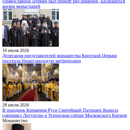
Православной Церкви был принят ряд решений, касающихся
жизни монастырей
16 июля 2026
Делегация представителей монашества Коптской Церкви
посетила Нижегородскую митрополию
28 июля 2026
В праздник Крещения Руси Святейший Патриарх Кирилл
совершил Литургию в Успенском соборе Московского Кремля
Монашество