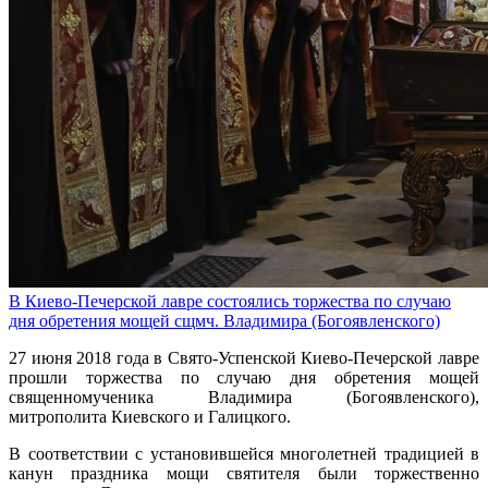
В Киево-Печерской лавре состоялись торжества по случаю
дня обретения мощей сщмч. Владимира (Богоявленского)
27 июня 2018 года в Свято-Успенской Киево-Печерской лавре
прошли торжества по случаю дня обретения мощей
священномученика Владимира (Богоявленского),
митрополита Киевского и Галицкого.
В соответствии с установившейся многолетней традицией в
канун праздника мощи святителя были торжественно