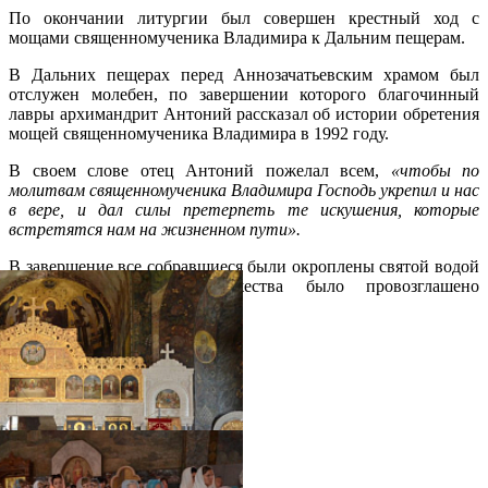
По окончании литургии был совершен крестный ход с
мощами священномученика Владимира к Дальним пещерам.
В Дальних пещерах перед Аннозачатьевским храмом был
отслужен молебен, по завершении которого благочинный
лавры архимандрит Антоний рассказал об истории обретения
мощей священномученика Владимира в 1992 году.
В своем слове отец Антоний пожелал всем,
«чтобы по
молитвам священномученика Владимира Господь укрепил и нас
в вере, и дал силы претерпеть те искушения, которые
встретятся нам на жизненном пути
».
В завершение все собравшиеся были окроплены святой водой
и всем участникам торжества было провозглашено
многолетие.
Распечатать
Фото