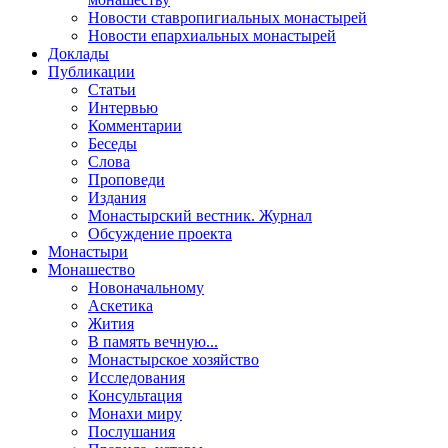
Новости ставропигиальных монастырей
Новости епархиальных монастырей
Доклады
Публикации
Статьи
Интервью
Комментарии
Беседы
Слова
Проповеди
Издания
Монастырский вестник. Журнал
Обсуждение проекта
Монастыри
Монашество
Новоначальному
Аскетика
Жития
В память вечную...
Монастырское хозяйство
Исследования
Консультация
Монахи миру
Послушания