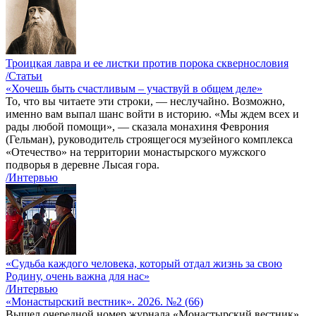
Троицкая лавра и ее листки против порока сквернословия
/Статьи
«Хочешь быть счастливым – участвуй в общем деле»
То, что вы читаете эти строки, — неслучайно. Возможно,
именно вам выпал шанс войти в историю. «Мы ждем всех и
рады любой помощи», — сказала монахиня Феврония
(Гельман), руководитель строящегося музейного комплекса
«Отечество» на территории монастырского мужского
подворья в деревне Лысая гора.
/Интервью
«Судьба каждого человека, который отдал жизнь за свою
Родину, очень важна для нас»
/Интервью
«Монастырский вестник». 2026. №2 (66)
Вышел очередной номер журнала «Монастырский вестник»