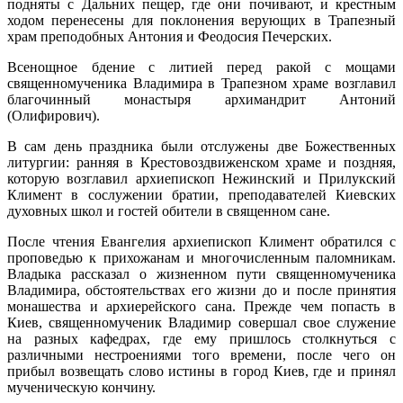
подняты с Дальних пещер, где они почивают, и крестным
ходом перенесены для поклонения верующих в Трапезный
храм преподобных Антония и Феодосия Печерских.
Всенощное бдение с литией перед ракой с мощами
священномученика Владимира в Трапезном храме возглавил
благочинный монастыря архимандрит Антоний
(Олифирович).
В сам день праздника были отслужены две Божественных
литургии: ранняя в Крестовоздвиженском храме и поздняя,
которую возглавил архиепископ Нежинский и Прилукский
Климент в сослужении братии, преподавателей Киевских
духовных школ и гостей обители в священном сане.
После чтения Евангелия архиепископ Климент обратился с
проповедью к прихожанам и многочисленным паломникам.
Владыка рассказал о жизненном пути священномученика
Владимира, обстоятельствах его жизни до и после принятия
монашества и архиерейского сана. Прежде чем попасть в
Киев, священномученик Владимир совершал свое служение
на разных кафедрах, где ему пришлось столкнуться с
различными нестроениями того времени, после чего он
прибыл возвещать слово истины в город Киев, где и принял
мученическую кончину.