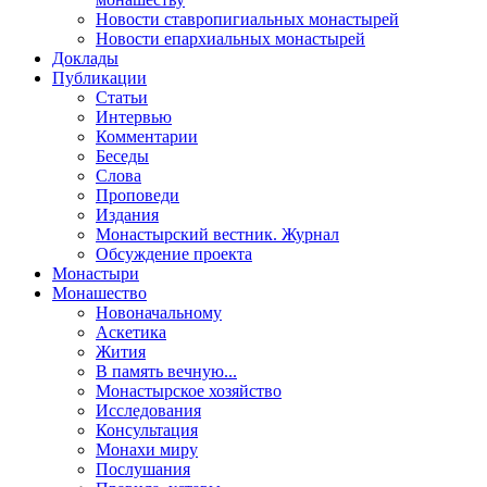
Новости ставропигиальных монастырей
Новости епархиальных монастырей
Доклады
Публикации
Статьи
Интервью
Комментарии
Беседы
Слова
Проповеди
Издания
Монастырский вестник. Журнал
Обсуждение проекта
Монастыри
Монашество
Новоначальному
Аскетика
Жития
В память вечную...
Монастырское хозяйство
Исследования
Консультация
Монахи миру
Послушания