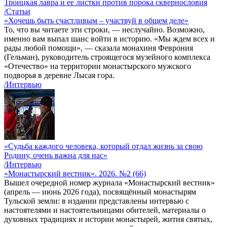
Троицкая лавра и ее листки против порока сквернословия
/Статьи
«Хочешь быть счастливым – участвуй в общем деле»
То, что вы читаете эти строки, — неслучайно. Возможно,
именно вам выпал шанс войти в историю. «Мы ждем всех и
рады любой помощи», — сказала монахиня Феврония
(Гельман), руководитель строящегося музейного комплекса
«Отечество» на территории монастырского мужского
подворья в деревне Лысая гора.
/Интервью
«Судьба каждого человека, который отдал жизнь за свою
Родину, очень важна для нас»
/Интервью
«Монастырский вестник». 2026. №2 (66)
Вышел очередной номер журнала «Монастырский вестник»
(апрель — июнь 2026 года), посвящённый монастырям
Тульской земли: в издании представлены интервью с
настоятелями и настоятельницами обителей, материалы о
духовных традициях и истории монастырей, жития святых,