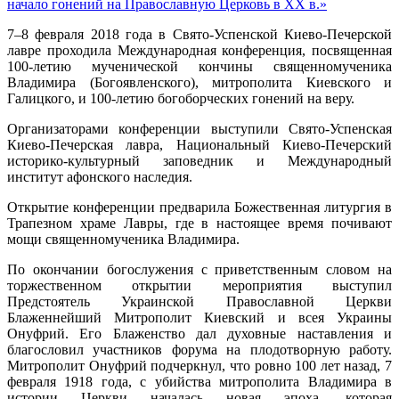
начало гонений на Православную Церковь в ХХ в.»
7–8 февраля 2018 года в Свято-Успенской Киево-Печерской
лавре проходила Международная конференция, посвященная
100-летию мученической кончины священномученика
Владимира (Богоявленского), митрополита Киевского и
Галицкого, и 100-летию богоборческих гонений на веру.
Организаторами конференции выступили Свято-Успенская
Киево-Печерская лавра, Национальный Киево-Печерский
историко-культурный заповедник и Международный
институт афонского наследия.
Открытие конференции предварила Божественная литургия в
Трапезном храме Лавры, где в настоящее время почивают
мощи священномученика Владимира.
По окончании богослужения с приветственным словом на
торжественном открытии мероприятия выступил
Предстоятель Украинской Православной Церкви
Блаженнейший Митрополит Киевский и всея Украины
Онуфрий. Его Блаженство дал духовные наставления и
благословил участников форума на плодотворную работу.
Митрополит Онуфрий подчеркнул, что ровно 100 лет назад, 7
февраля 1918 года, с убийства митрополита Владимира в
истории Церкви началась новая эпоха, которая