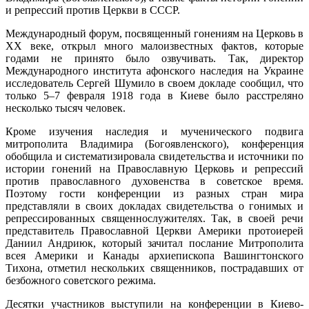
и репрессий против Церкви в СССР.
Международный форум, посвященный гонениям на Церковь в
ХХ веке, открыл много малоизвестных фактов, которые
годами не принято было озвучивать. Так, директор
Международного института афонского наследия на Украине
исследователь Сергей Шумило в своем докладе сообщил, что
только 5–7 февраля 1918 года в Киеве было расстреляно
несколько тысяч человек.
Кроме изучения наследия и мученического подвига
митрополита Владимира (Богоявленского), конференция
обобщила и систематизировала свидетельства и источники по
истории гонений на Православную Церковь и репрессий
против православного духовенства в советское время.
Поэтому гости конференции из разных стран мира
представляли в своих докладах свидетельства о гонимых и
репрессированных священнослужителях. Так, в своей речи
представитель Православной Церкви Америки протоиерей
Даниил Андриюк, который зачитал послание Митрополита
всея Америки и Канады архиепископа Вашингтонского
Тихона, отметил нескольких священников, пострадавших от
безбожного советского режима.
Десятки участников выступили на конференции в Киево-