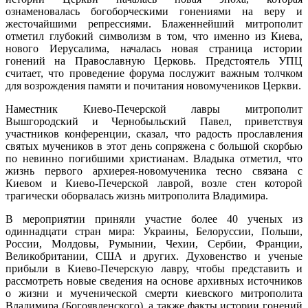
ознаменовалась богоборческими гонениями на веру и
жесточайшими репрессиями. Блаженнейший митрополит
отметил глубокий символизм в том, что именно из Киева,
нового Иерусалима, началась новая страница истории
гонений на Православную Церковь. Предстоятель УПЦ
считает, что проведение форума послужит важным толчком
для возрождения памяти и почитания новомучеников Церкви.
Наместник Киево-Печерской лавры митрополит
Вышгородский и Чернобыльский Павел, приветствуя
участников конференции, сказал, что радость прославления
святых мучеников в этот день сопряжена с большой скорбью
по невинно погибшими христианам. Владыка отметил, что
жизнь первого архиерея-новомученика тесно связана с
Киевом и Киево-Печерской лаврой, возле стен которой
трагически оборвалась жизнь митрополита Владимира.
В мероприятии приняли участие более 40 ученых из
одиннадцати стран мира: Украины, Белоруссии, Польши,
России, Молдовы, Румынии, Чехии, Сербии, Франции,
Великобритании, США и других. Духовенство и ученые
прибыли в Киево-Печерскую лавру, чтобы представить и
рассмотреть новые сведения на основе архивных источников
о жизни и мученической смерти киевского митрополита
Владимира (Богоявленского), а также факты истории гонений