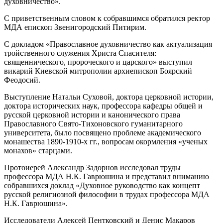
духовничество».
С приветственным словом к собравшимся обратился ректор
МДА епископ Звенигородский Питирим.
С докладом «Православное духовничество как актуализация
тройственного служения Христа Спасителя:
священнического, пророческого и царского» выступил
викарий Киевской митрополии архиепископ Боярский
Феодосий.
Выступление Натальи Суховой, доктора церковной истории,
доктора исторических наук, профессора кафедры общей и
русской церковной истории и канонического права
Православного Свято-Тихоновского гуманитарного
университета, было посвящено проблеме академического
монашества 1890-1910-х гг., вопросам окормления «ученых
монахов» старцами.
Протоиерей Александр Задорнов исследовал труды
профессора МДА Н.К. Гаврюшина и представил вниманию
собравшихся доклад «Духовное руководство как концепт
русской религиозной философии в трудах профессора МДА
Н.К. Гаврюшина».
Исследователи Алексей Пентковский и Денис Макаров