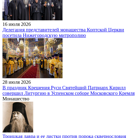
16 июля 2026
Делегация представителей монашества Коптской Церкви
посетила Нижегородскую митрополию
28 июля 2026
В праздник Крещения Руси Святейший Патриарх Кирилл
совершил Литургию в Успенском соборе Московского Кремля
Монашество
Троицкая лавра и ее листки против порока сквернословия