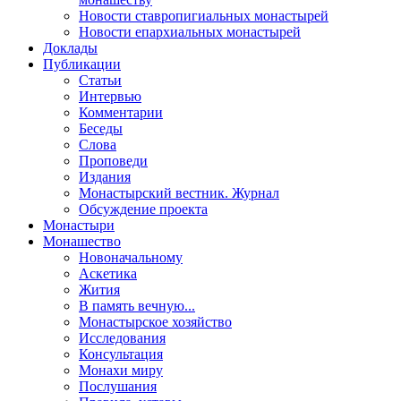
Новости ставропигиальных монастырей
Новости епархиальных монастырей
Доклады
Публикации
Статьи
Интервью
Комментарии
Беседы
Слова
Проповеди
Издания
Монастырский вестник. Журнал
Обсуждение проекта
Монастыри
Монашество
Новоначальному
Аскетика
Жития
В память вечную...
Монастырское хозяйство
Исследования
Консультация
Монахи миру
Послушания