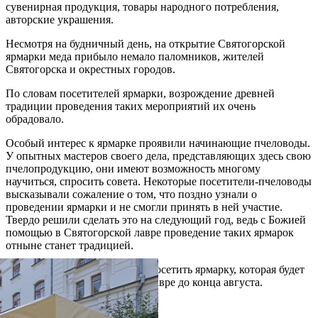
сувенирная продукция, товары народного потребления,
авторские украшения.
Несмотря на будничный день, на открытие Святогорской
ярмарки меда прибыло немало паломников, жителей
Святогорска и окрестных городов.
По словам посетителей ярмарки, возрождение древней
традиции проведения таких мероприятий их очень
обрадовало.
Особый интерес к ярмарке проявили начинающие пчеловоды.
У опытных мастеров своего дела, представляющих здесь свою
пчелопродукцию, они имеют возможность многому
научиться, спросить совета. Некоторые посетители-пчеловоды
высказывали сожаление о том, что поздно узнали о
проведении ярмарки и не смогли принять в ней участие.
Твердо решили сделать это на следующий год, ведь с Божией
помощью в Святогорской лавре проведение таких ярмарок
отныне станет традицией.
Приглашаем всех желающих посетить ярмарку, которая будет
проводиться в Святогорской лавре до конца августа.
Распечатать