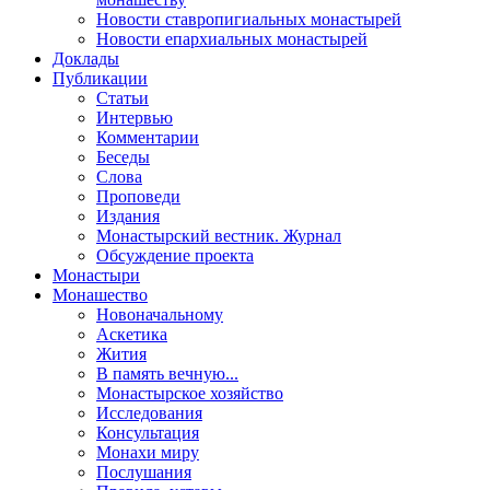
Новости ставропигиальных монастырей
Новости епархиальных монастырей
Доклады
Публикации
Статьи
Интервью
Комментарии
Беседы
Слова
Проповеди
Издания
Монастырский вестник. Журнал
Обсуждение проекта
Монастыри
Монашество
Новоначальному
Аскетика
Жития
В память вечную...
Монастырское хозяйство
Исследования
Консультация
Монахи миру
Послушания