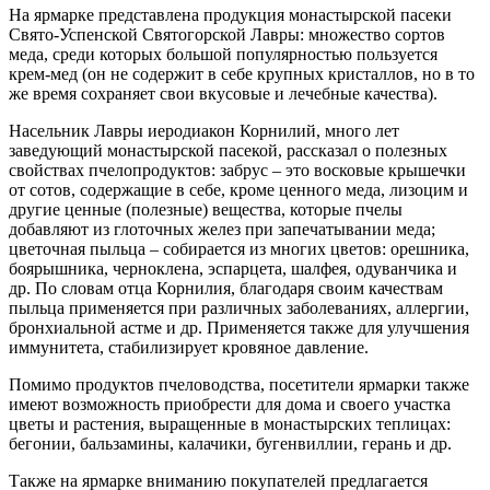
На ярмарке представлена продукция монастырской пасеки
Свято-Успенской Святогорской Лавры: множество сортов
меда, среди которых большой популярностью пользуется
крем-мед (он не содержит в себе крупных кристаллов, но в то
же время сохраняет свои вкусовые и лечебные качества).
Насельник Лавры иеродиакон Корнилий, много лет
заведующий монастырской пасекой, рассказал о полезных
свойствах пчелопродуктов: забрус – это восковые крышечки
от сотов, содержащие в себе, кроме ценного меда, лизоцим и
другие ценные (полезные) вещества, которые пчелы
добавляют из глоточных желез при запечатывании меда;
цветочная пыльца – собирается из многих цветов: орешника,
боярышника, черноклена, эспарцета, шалфея, одуванчика и
др. По словам отца Корнилия, благодаря своим качествам
пыльца применяется при различных заболеваниях, аллергии,
бронхиальной астме и др. Применяется также для улучшения
иммунитета, стабилизирует кровяное давление.
Помимо продуктов пчеловодства, посетители ярмарки также
имеют возможность приобрести для дома и своего участка
цветы и растения, выращенные в монастырских теплицах:
бегонии, бальзамины, калачики, бугенвиллии, герань и др.
Также на ярмарке вниманию покупателей предлагается