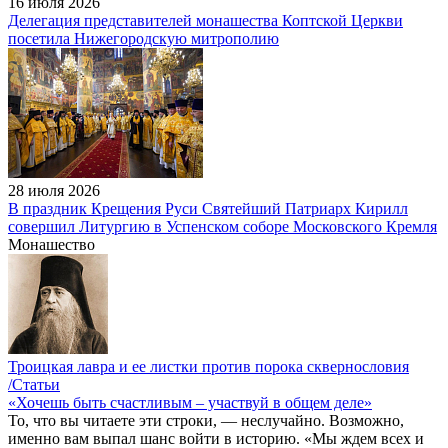
16 июля 2026
Делегация представителей монашества Коптской Церкви
посетила Нижегородскую митрополию
28 июля 2026
В праздник Крещения Руси Святейший Патриарх Кирилл
совершил Литургию в Успенском соборе Московского Кремля
Монашество
Троицкая лавра и ее листки против порока сквернословия
/Статьи
«Хочешь быть счастливым – участвуй в общем деле»
То, что вы читаете эти строки, — неслучайно. Возможно,
именно вам выпал шанс войти в историю. «Мы ждем всех и