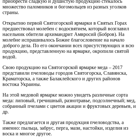
приобрести сладкую и душистую продукцию стекалось
множество паломников и богомольцев из разных уголков
страны.
Открытию первой Святогорской ярмарки в Святых Горах
предшествовал молебен с водосвятием, который возглавил
насельник обители архимандрит Амвросий (Бобров). На
молебне испрашивалось Божие благословение на начало
доброго дела. По его окончании всех присутствующих и всю
продукцию, представленную на ярмарке, окропили святой
водой.
Свою продукцию на Святогорской ярмарке меда – 2017
представили пчеловоды городов Святогорска, Славянска,
Краматорска, а также Балаклейского и других районов
востока Украины.
На этой медовой ярмарке можно увидеть различные сорта
меда: липовый, гречишный, разнотравье, подсолнечный; мед,
собранный пчелами с цветов акации и фруктовых деревьев, и
др.
Также предлагается и другая продукция пчеловодства, а
именно: пыльца, забрус, перга, мази, настойки, изделия из
воска и многое другое.