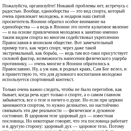
Пожалуйста, организуйте! Никакой проблемы нет, встречусь с
радостью. Вообще, единоборства — это вид спорта, который
очень привлекает молодежь, и недаром наш святой
просветитель Японии обратил особое внимание на
единоборства — а ведь в Японии это почти культовое явление
— и на основе привлечения молодежи к занятию именно
таким видом спорта во многом содействовал укреплению
Православия в японском обществе. Вот замечательный
пример того, как через спорт, через даже такой
экстремальный, как борьба, — ведь там все-таки присутствует
силовой фактор, возможность нанесения физического ущерба
противнику, — очень многие в Японии обратились к
Православию. Ну, а уж нам, в родных краях, Сам Бог велел, и
я приветствую то, что для духовного воспитания молодежи
используется спортивный контекст.
Только очень важно следить, чтобы не было перегибов, как
бывает, когда речь идет только о спорте, а о самом главном
забывается, все о теле и ничего о душе. Но если при церкви
занимаются спортом, то нужно деликатно, но настойчиво
связывать эти две реальности — физическое и духовное
состояние. В здоровом теле здоровый дух — известная
пословица. Но некоторые говорят, что эта пословица работает
и в другую сторону: здоровый дух — здоровое тело. Потому