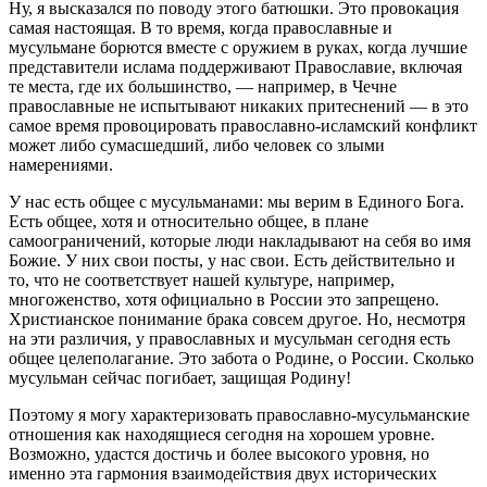
Ну, я высказался по поводу этого батюшки. Это провокация
самая настоящая. В то время, когда православные и
мусульмане борются вместе с оружием в руках, когда лучшие
представители ислама поддерживают Православие, включая
те места, где их большинство, — например, в Чечне
православные не испытывают никаких притеснений — в это
самое время провоцировать православно-исламский конфликт
может либо сумасшедший, либо человек со злыми
намерениями.
У нас есть общее с мусульманами: мы верим в Единого Бога.
Есть общее, хотя и относительно общее, в плане
самоограничений, которые люди накладывают на себя во имя
Божие. У них свои посты, у нас свои. Есть действительно и
то, что не соответствует нашей культуре, например,
многоженство, хотя официально в России это запрещено.
Христианское понимание брака совсем другое. Но, несмотря
на эти различия, у православных и мусульман сегодня есть
общее целеполагание. Это забота о Родине, о России. Сколько
мусульман сейчас погибает, защищая Родину!
Поэтому я могу характеризовать православно-мусульманские
отношения как находящиеся сегодня на хорошем уровне.
Возможно, удастся достичь и более высокого уровня, но
именно эта гармония взаимодействия двух исторических