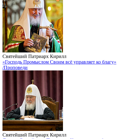
Святейший Патриарх Кирилл
«Господь Промыслом Своим всё управляет ко благу»
/Проповеди
Святейший Патриарх Кирилл