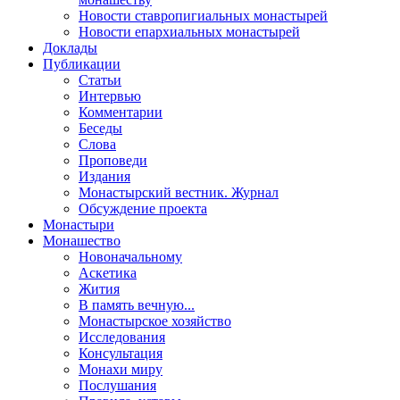
Новости ставропигиальных монастырей
Новости епархиальных монастырей
Доклады
Публикации
Статьи
Интервью
Комментарии
Беседы
Слова
Проповеди
Издания
Монастырский вестник. Журнал
Обсуждение проекта
Монастыри
Монашество
Новоначальному
Аскетика
Жития
В память вечную...
Монастырское хозяйство
Исследования
Консультация
Монахи миру
Послушания