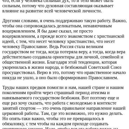
что, если у человека сильный дух, то и тело может быть
сильным, потому что духовная составляющая оказывает
влияние на развитие всей человеческой личности.
Другими словами, я очень поддерживаю такую работу. Важно,
чтобы она сопровождалась деликатным, ненавязчивым
воцерковлением. Я бы даже сказал, не просто
воцерковлением, а прежде всего знакомством с христианской
идеей, с тем, что несет человеку христианство, что несет
человеку Православие. Ведь Россия стала великим
государством не тогда, когда потеряла веру, а тогда, когда вера
действительно создавала ориентиры для личной, семейной и
общественной жизни. Благодаря этой тенденции, которая
укоренилась в жизни народа, и безбожный Советский Союз
просуществовал. Верю в это, потому что нравственное начало
никуда не ушло, а оно было сформировано Православием.
Труды наших предков помогли и нам, нашей стране и нашим
поколениям пройти через страшный период атеизма и
навязываемого государством безбожия. Вот поэтому еще и
еще раз хочу сказать, что работа с молодежью в контексте
занятий спортом — это очень правильное направление нашей
церковной работы. Там, где это возможно, это нужно делать.
Но опять-таки важно, чтобы это не превращалось в
обязаловку, с тем чтобы на каждом приходе создавать
спортивную секцию. Надо, чтобы вся эта работа велась на