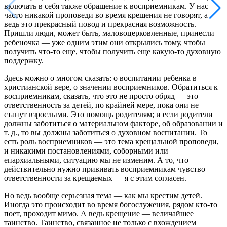
включать в себя также обращение к восприемникам. У нас
часто никакой проповеди во время крещения не говорят, а
ведь это прекрасный повод и прекрасная возможность.
Пришли люди, может быть, маловоцерковленные, принесли
ребеночка — уже одним этим они открылись тому, чтобы
получить что-то еще, чтобы получить еще какую-то духовную
поддержку.
Здесь можно о многом сказать: о воспитании ребенка в
христианской вере, о значении восприемников. Обратиться к
восприемникам, сказать, что это не просто обряд — это
ответственность за детей, по крайней мере, пока они не
станут взрослыми. Это помощь родителям; и если родители
должны заботиться о материальном факторе, об образовании и
т. д., то вы должны заботиться о духовном воспитании. То
есть роль восприемников — это тема крещальной проповеди,
и никакими постановлениями, соборными или
епархиальными, ситуацию мы не изменим. А то, что
действительно нужно прививать восприемникам чувство
ответственности за крещаемых — я с этим согласен.
Но ведь вообще серьезная тема — как мы крестим детей.
Иногда это происходит во время богослужения, рядом кто-то
поет, проходит мимо. А ведь крещение — величайшее
таинство. Таинство, связанное не только с вхождением