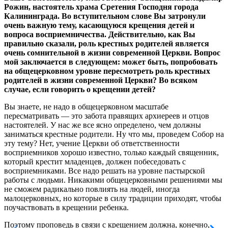
Рожин, настоятель храма Сретения Господня города
Калининграда. Во вступительном слове Вы затронули
очень важную тему, касающуюся крещения детей и
вопроса восприемничества. Действительно, как Вы
правильно сказали, роль крестных родителей является
очень сомнительной в жизни современной Церкви. Вопрос
мой заключается в следующем: может быть, попробовать
на общецерковном уровне пересмотреть роль крестных
родителей в жизни современной Церкви? Во всяком
случае, если говорить о крещении детей?
Вы знаете, не надо в общецерковном масштабе
пересматривать — это забота правящих архиереев и отцов
настоятелей. У нас же все ясно определено, чем должны
заниматься крестные родители. Ну что мы, проведем Собор на
эту тему? Нет, учение Церкви об ответственности
восприемников хорошо известно, только каждый священник,
который крестит младенцев, должен побеседовать с
восприемниками. Все надо решать на уровне пастырской
работы с людьми. Никакими общецерковными решениями мы
не сможем радикально повлиять на людей, иногда
малоцерковных, но которые в силу традиции приходят, чтобы
поучаствовать в крещении ребенка.
Поэтому проповедь в связи с крещением должна, конечно,