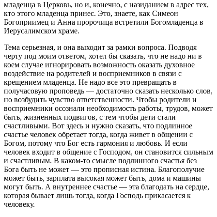
младенца в Церковь, но и, конечно, с назиданием в адрес тех,
кто этого младенца принес. Это, знаете, как Симеон
Богоприимец и Анна пророчица встретили Богомладенца в
Иерусалимском храме.
Тема серьезная, и она выходит за рамки вопроса. Подводя
черту под моим ответом, хотел бы сказать, что не надо ни в
коем случае игнорировать возможность оказать духовное
воздействие на родителей и восприемников в связи с
крещением младенца. Не надо все это превращать в
получасовую проповедь — достаточно сказать несколько слов,
но возбудить чувство ответственности. Чтобы родители и
восприемники осознали необходимость работы, трудов, может
быть, жизненных подвигов, с тем чтобы дети стали
счастливыми. Вот здесь и нужно сказать, что подлинное
счастье человек обретает тогда, когда живет в общении с
Богом, потому что Бог есть гармония и любовь. И если
человек входит в общение с Господом, он становится сильным
и счастливым. В каком-то смысле подлинного счастья без
Бога быть не может — это прописная истина. Благополучие
может быть, зарплата высокая может быть, дома и машины
могут быть. А внутреннее счастье — эта благодать на сердце,
которая бывает лишь тогда, когда Господь прикасается к
человеку.