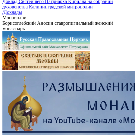
Доклад Святейшего Патриарха Кирилла на собрании
духовенства Калининградской митрополии
/Доклады
Монастыри
Борисоглебский Аносин ставропигиальный женский
монастырь