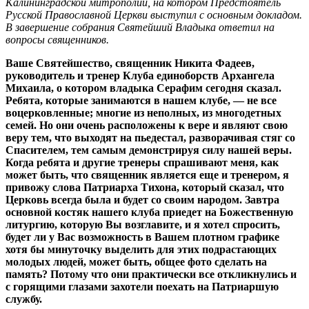
Калининградской митрополии, на котором Предстоятель
Русской Православной Церкви выступил с основным докладом.
В завершение собрания Святейший Владыка ответил на
вопросы священников.
Ваше Святейшество, священник Никита Фадеев,
руководитель и тренер Клуба единоборств Архангела
Михаила, о котором владыка Серафим сегодня сказал.
Ребята, которые занимаются в нашем клубе, — не все
воцерковленные; многие из неполных, из многодетных
семей. Но они очень расположены к вере и являют свою
веру тем, что выходят на пьедестал, разворачивая стяг со
Спасителем, тем самым демонстрируя силу нашей веры.
Когда ребята и другие тренеры спрашивают меня, как
может быть, что священник является еще и тренером, я
привожу слова Патриарха Тихона, который сказал, что
Церковь всегда была и будет со своим народом. Завтра
основной костяк нашего клуба приедет на Божественную
литургию, которую Вы возглавите, и я хотел спросить,
будет ли у Вас возможность в Вашем плотном графике
хотя бы минуточку выделить для этих подрастающих
молодых людей, может быть, общее фото сделать на
память? Потому что они практически все откликнулись и
с горящими глазами захотели поехать на Патриаршую
службу.