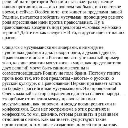
религий на территории России и вызывает раздражение
наших противников — и в прошлом так было, и в советское
время, и сейчас. Особенно те, кто живет за пределами нашей
Родины, пытаются возбудить мусульман, провоцируя разного
рода агрессивные идеи против православных. Ну, а
православных возбудить под предлогом «Сколько же можно
терпеть? Дайте им как следует!» И то, и другое идет от наших
врагов.
Общаясь с мусульманскими лидерами, я никогда не
чувствовал двойного дна: говорят одно, а думают другое.
Православие и ислам в России являют уникальный пример
того, как две религии могут жить в мире, как представители
двух религий могут быть единомысленны и
совместнозащищать Родину на поле брани. Поэтому гоните
прочь всех тех, кто под предлогом «заботы» о русских, о
русской культуре, о Православной Церкви призывает встать
на борьбу с российскими мусульманами. Это провокация!
Очень важный фактор сохранения единства нашего народа —
это добрые отношения между православными и
мусульманами, как, впрочем, и между всеми религиями и
конфессиями. Если нет экстремизма в этих религиях и
конфессиях, то мы, конечно, готовы развивать и развиваем
отношения с ними. Как вы знаете, существуют такие
организации, в том числе созданные по моей инициативе.