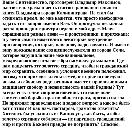
Ваше Святейшество, протоиерей Владимир Максимов,
настоятель храма в честь святого равноапостольного
князя Владимира города Калининграда. Не стал бы
отнимать время, но мне кажется, что просто необходимо
задать этот вопрос именно Вам. Он прозвучал несколько
раз за прошедшие две-три недели в мой адрес. Меня
спрашивали разные люди — и родственники, и прихожане;
и у меня самого наметились некоторые внутренние
противоречия, которые, наверное, надо озвучить. Я имею в
виду высказывание священнослужителя из города Сочи,
которое нарушило наше межнациональное,
межрелигиозное согласие с братьями-мусульманами. Где
нам нащупать эту золотую середину, чтобы и гражданский
мир сохранить, особенно в условиях военного положения,
потому что приходят члены семей, которые исповедуют
ислам, а сейчас их родственники вместе с православными
защищают свободу и независимость нашей Родины? Тут
всегда есть точки соприкосновения, это наше поле
совместной борьбы против общего врага, против сил зла.
Но приходят православные и задают вопрос: а как же быть
вот с этим? И как нам, пастырям, грамотно ответить?
Хотелось бы услышать из Ваших уст, как быть, чтобы
золотую середину соблюсти — не нарушить гражданский
мир и против Божией правды не погрешить? Спасибо.