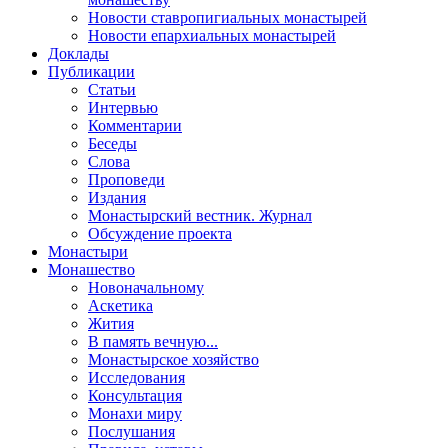
Новости ставропигиальных монастырей
Новости епархиальных монастырей
Доклады
Публикации
Статьи
Интервью
Комментарии
Беседы
Слова
Проповеди
Издания
Монастырский вестник. Журнал
Обсуждение проекта
Монастыри
Монашество
Новоначальному
Аскетика
Жития
В память вечную...
Монастырское хозяйство
Исследования
Консультация
Монахи миру
Послушания