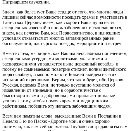
Патриаршем служении.
Знаем, как болезнует Ваше сердце от того, что многие люди
лишены сейчас возможности посещать храмы и участвовать в
Таинствах Церкви, знаем, как скорбит Ваша душа из-за
ежедневных известий о вновь заболевших и скончавшихся,
знаем, как нелегко Вам, как Первосвятителю, в нынешних
условиях отказаться от многих запланированных ранее
богослужений, пастырских поездок, мероприятий и встреч.
Вместе с тем, мы видим, как Вашим неослабным попечением,
ежедневными усердными молитвами, указаниями и
распоряжениями управляется ныне церковный корабль, и
посему не сомневаемся: поветрие стихнет, волны житейского
моря ослабнут, и мы по милости Божией выйдем из этих
испытаний окрепшими. Верим, что так и будет, ибо Церковь
Русская, ведомая Вами, не только неустанно молится об
избавлении от эпидемии, но в соработничестве с
благотворителями и добровольцами прилагает немалые
усилия к тому, чтобы помочь врачам и медицинским
работникам, победить эту напасть заболевшим людям.
Всем нам памятны слова, высказанные Вами в Послании в
Неделю 3-ю по Пасхе: «Дорогие мои, я очень хорошо
понимаю, как вам сейчас тяжело. Глубоко сострадаю всем вам.