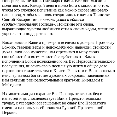
Поверьте, вы не одни, Патриарх с вами. Все мои мысли и
молитвы о вас. Каждый день я молю Бога о милости, о том,
чтобы это сложное испытание как можно скорее миновало
наш народ, чтобы мы вновь соединились с вами в Таинстве
Святой Евхаристии,
едиными усты и единым
сердцем
прославляя Господа». Поистине эти слова,
выражающие чувства любящего отца к своим чадам, утешают,
укрепляют и поддерживают.
Вдохновляясь Вашим примером всецелого доверия Промыслу
Божию, твердой веры и непоколебимой надежды, стойкости
духа и личного мужества, мы стремимся в меру своих
способностей и возможностей содействовать Вам в
исполнении Богом возложенного на Вас Первосвятительского
послушания, вносить свою посильную лепту в общее дело
церковного свидетельства о Христе Распятом и Воскресшем, о
неисчерпаемом богатстве духовных сокровищ, завещанных
нам святыми равноапостольными братьями Кириллом и
Мефодием.
Их молитвами да сохранит Вас Господь от всяких бед и
напастей и да споспешествует Вам в Предстоятельских
трудах, с усердием совершаемых во славу Его Пресвятого
имени и на пользу всей полноты Русской Православной
Церкви.