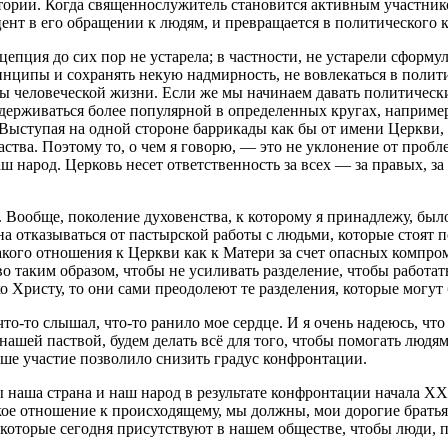
итории. Когда священнослужитель становится активным участни
цент в его обращении к людям, и превращается в политического 
онцепция до сих пор не устарела; в частности, не устарели сфо
ципы и сохранять некую надмирность, не вовлекаться в политич
ы человеческой жизни. Если же мы начинаем давать политическ
держиваться более популярной в определенных кругах, например
Выступая на одной стороне баррикады как бы от имени Церкви, 
аства. Поэтому то, о чем я говорю, — это не уклонение от пробл
аш народ. Церковь несет ответственность за всех — за правых, з
Вообще, поколение духовенства, к которому я принадлежу, было
 отказываться от пастырской работы с людьми, которые стоят п
кого отношения к Церкви как к Матери за счет опасных компром
таким образом, чтобы не усиливать разделение, чтобы работать 
 Христу, то они сами преодолеют те разделения, которые могут
, что-то слышал, что-то ранило мое сердце. И я очень надеюсь, 
 нашей паствой, будем делать всё для того, чтобы помогать людя
наше участие позволило снизить градус конфронтации.
 наша страна и наш народ в результате конфронтации начала XX
рское отношение к происходящему, мы должны, мои дорогие брат
, которые сегодня присутствуют в нашем обществе, чтобы люди,