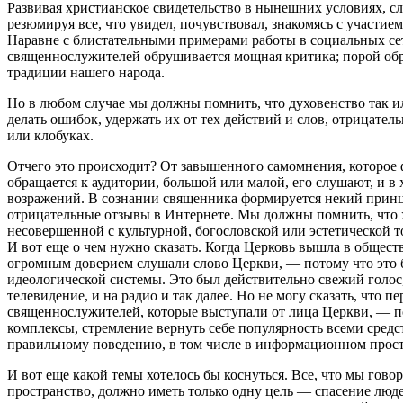
Развивая христианское свидетельство в нынешних условиях, сле
резюмируя все, что увидел, почувствовал, знакомясь с участие
Наравне с блистательными примерами работы в социальных сет
священнослужителей обрушивается мощная критика; порой обра
традиции нашего народа.
Но в любом случае мы должны помнить, что духовенство так ил
делать ошибок, удержать их от тех действий и слов, отрицате
или клобуках.
Отчего это происходит? От завышенного самомнения, которое ф
обращается к аудитории, большой или малой, его слушают, и в х
возражений. В сознании священника формируется некий принц
отрицательные отзывы в Интернете. Мы должны помнить, что х
несовершенной с культурной, богословской или эстетической т
И вот еще о чем нужно сказать. Когда Церковь вышла в обществ
огромным доверием слушали слово Церкви, — потому что это бы
идеологической системы. Это был действительно свежий голос
телевидение, и на радио и так далее. Но не могу сказать, что
священнослужителей, которые выступали от лица Церкви, — пот
комплексы, стремление вернуть себе популярность всеми средст
правильному поведению, в том числе в информационном прос
И вот еще какой темы хотелось бы коснуться. Все, что мы гово
пространство, должно иметь только одну цель — спасение люде