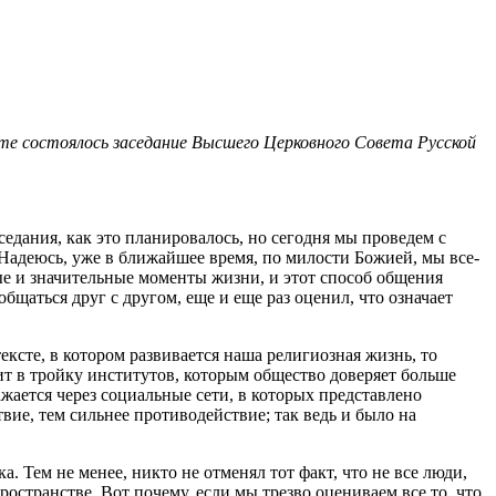
ате
состоялось
заседание
Высшего Церковного Совета
Русской
едания, как это планировалось, но сегодня мы проведем с
Надеюсь, уже в ближайшее время, по милости Божией, мы все-
е и значительные моменты жизни, и этот способ общения
щаться друг с другом, еще и еще раз оценил, что означает
сте, в котором развивается наша религиозная жизнь, то
т в тройку институтов, которым общество доверяет больше
жается через социальные сети, в которых представлено
вие, тем сильнее противодействие; так ведь и было на
 Тем не менее, никто не отменял тот факт, что не все люди,
странстве. Вот почему, если мы трезво оцениваем все то, что