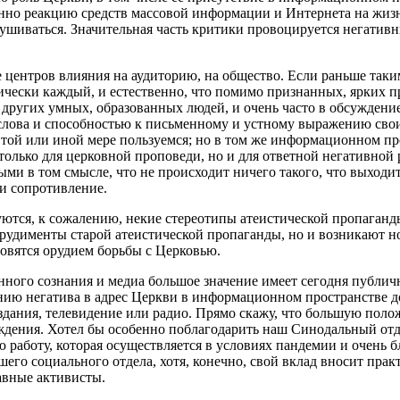
но реакцию средств массовой информации и Интернета на жизнь 
лушиваться. Значительная часть критики провоцируется негатив
ьше центров влияния на аудиторию, на общество. Если раньше т
ически каждый, и естественно, что помимо признанных, ярких п
ругих умных, образованных людей, и очень часто в обсуждение
ом слова и способностью к письменному и устному выражению с
той или иной мере пользуемся; но в том же информационном про
олько для церковной проповеди, но и для ответной негативной
ыми в том смысле, что не происходит ничего такого, что выходи
 и сопротивление.
уются, к сожалению, некие стереотипы атеистической пропаганд
т рудименты старой атеистической пропаганды, но и возникают
овятся орудием борьбы с Церковью.
ного сознания и медиа большое значение имеет сегодня публич
нию негатива в адрес Церкви в информационном пространстве д
дания, телевидение или радио. Прямо скажу, что большую пол
дения. Хотел бы особенно поблагодарить наш Синодальный отд
 работу, которая осуществляется в условиях пандемии и очень 
шего социального отдела, хотя, конечно, свой вклад вносит пр
авные активисты.