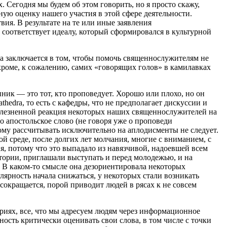
 Сегодня мы будем об этом говорить, но я просто скажу,
нную оценку нашего участия в этой сфере деятельности.
ия. В результате на те или иные заявления
соответствует идеалу, который сформировался в культурной
ча заключается в том, чтобы помочь священнослужителям не
 кроме, к сожалению, самих «говорящих голов» в камилавках
ник — это тот, кто проповедует. Хорошо или плохо, но он
hedra, то есть с кафедры, что не предполагает дискуссии и
олезненной реакция некоторых наших священнослужителей на
 апостольское слово (не говоря уже о проповеди
тому рассчитывать исключительно на аплодисменты не следует.
й среде, после долгих лет молчания, многие с вниманием, с
я, потому что это выпадало из навязчивой, надоевшей всем
тории, приглашали выступать и перед молодежью, и на
. В каком-то смысле она дезориентировала некоторых
ярность начала снижаться, у некоторых стали возникать
сокращается, порой приводит людей в рясах к не совсем
ториях, все, что мы адресуем людям через информационное
ость критически оценивать свои слова, в том числе с точки