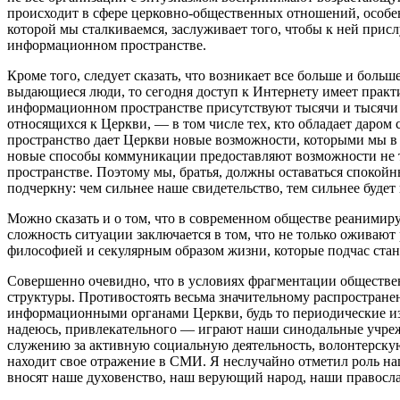
происходит в сфере церковно-общественных отношений, особен
которой мы сталкиваемся, заслуживает того, чтобы к ней прис
информационном пространстве.
Кроме того, следует сказать, что возникает все больше и бол
выдающиеся люди, то сегодня доступ к Интернету имеет практ
информационном пространстве присутствуют тысячи и тысячи д
относящихся к Церкви, — в том числе тех, кто обладает дар
пространство дает Церкви новые возможности, которыми мы в 
новые способы коммуникации предоставляют возможности не т
пространстве. Поэтому мы, братья, должны оставаться спокойн
подчеркну: чем сильнее наше свидетельство, тем сильнее будет
Можно сказать и о том, что в современном обществе реанимир
сложность ситуации заключается в том, что не только оживаю
философией и секулярным образом жизни, которые подчас стан
Совершенно очевидно, что в условиях фрагментации обществен
структуры. Противостоять весьма значительному распростране
информационными органами Церкви, будь то периодические из
надеюсь, привлекательного — играют наши синодальные учреж
служению за активную социальную деятельность, волонтерскую
находит свое отражение в СМИ. Я неслучайно отметил роль на
вносят наше духовенство, наш верующий народ, наши правосл