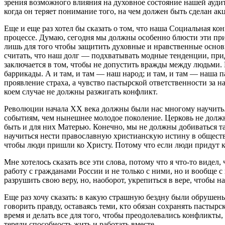
зрения возможного влияния на духовное состояние нашей ауд
когда он теряет понимание того, на чем должен быть сделан ак
Еще и еще раз хотел бы сказать о том, что наша Социальная к
процессе. Думаю, сегодня мы должны особенно блюсти эти прин
лишь для того чтобы защитить духовные и нравственные основ
считать, что наш долг — подхватывать модные тенденции, при
заключается в том, чтобы не допустить вражды между людьми. 
баррикады. А и там, и там — наш народ; и там, и там — наша п
проявление страха, а чувство пастырской ответственности за н
коем случае не должны разжигать конфликт.
Революции начала XX века должны были нас многому научить. 
событиям, чем нынешнее молодое поколение. Церковь не должна
быть и для них Матерью. Конечно, мы не должны добиваться та
научиться нести православную христианскую истину в общество 
чтобы люди пришли ко Христу. Потому что если люди придут ко
Мне хотелось сказать все эти слова, потому что я что-то видел
работу с гражданами России и не только с ними, но и вообще с
разрушить свою веру, но, наоборот, укрепиться в вере, чтобы 
Еще раз хочу сказать: в какую страшную бездну были обрушены
говорить правду, оставаясь теми, кто обязан сохранять пасты
время и делать все для того, чтобы преодолевались конфликты
теряли способность жить и работать вместе.