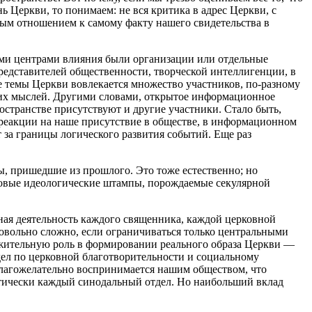
Церкви, то понимаем: не вся критика в адрес Церкви, с
ным отношением к самому факту нашего свидетельства в
акими центрами влияния были организации или отдельные
редставителей общественности, творческой интеллигенции, в
 темы Церкви вовлекается множество участников, по-разному
воих мыслей. Другими словами, открытое информационное
странстве присутствуют и другие участники. Стало быть,
 реакции на наше присутствие в обществе, в информационном
т за границы логического развития событий. Еще раз
ы, пришедшие из прошлого. Это тоже естественно; но
 новые идеологические штампы, порождаемые секулярной
ная деятельность каждого священника, каждой церковной
овольно сложно, если ограничиваться только центральными
ожительную роль в формировании реального образа Церкви —
ел по церковной благотворительности и социальному
благожелательно воспринимается нашим обществом, что
актически каждый синодальный отдел. Но наибольший вклад