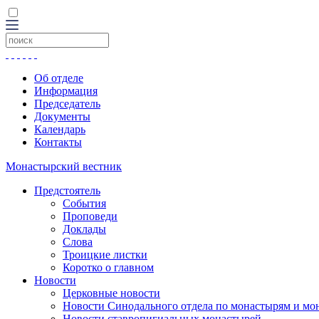
Об отделе
Информация
Председатель
Документы
Календарь
Контакты
Монастырский вестник
Предстоятель
События
Проповеди
Доклады
Слова
Троицкие листки
Коротко о главном
Новости
Церковные новости
Новости Синодального отдела по монастырям и мо
Новости ставропигиальных монастырей