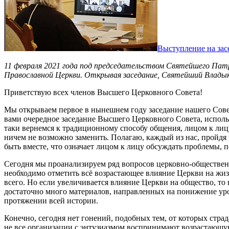
Выступление на зас
11 февраля 2021 года под председательством Святейшего Пат
Православной Церкви. Открывая заседание, Святейший Владык
Приветствую всех членов Высшего Церковного Совета!
Мы открываем первое в нынешнем году заседание нашего Совета
вами очередное заседание Высшего Церковного Совета, исполь
таки вернемся к традиционному способу общения, лицом к лиц
ничем не возможно заменить. Полагаю, каждый из нас, пройдя 
быть вместе, что означает лицом к лицу обсуждать проблемы, 
Сегодня мы проанализируем ряд вопросов церковно-общественн
необходимо отметить всё возрастающее влияние Церкви на жиз
всего. Но если увеличивается влияние Церкви на общество, то
достаточно много материалов, направленных на понижение уров
протяжении всей истории.
Конечно, сегодня нет гонений, подобных тем, от которых страд
не все организации с энтузиазмом воспринимают возрастающую 