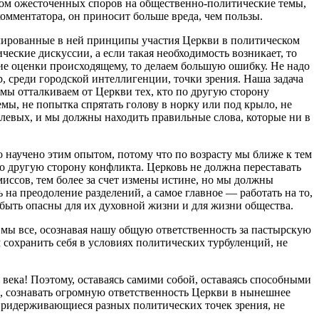
ком ожесточенных споров на общественно-политические темы,
комментатора, он приносит больше вреда, чем пользы.
рмулированные в ней принципы участия Церкви в политическом
еские дискуссии, а если такая необходимость возникает, то
ие оценки происходящему, то делаем большую ошибку. Не надо
, среди городской интеллигенции, точки зрения. Наша задача
мы отталкиваем от Церкви тех, кто по другую сторону
емы, не попытка спрятать голову в норку или под крыло, не
а левых, и мы должны находить правильные слова, которые ни в
 научено этим опытом, потому что по возрасту мы ближе к тем
о другую сторону конфликта. Церковь не должна переставать
иссов, тем более за счет измены истине, но мы должны
на преодоление разделений, а самое главное — работать на то,
 быть опасны для их духовной жизни и для жизни общества.
что мы все, осознавая нашу общую ответственность за пастырскую
м сохранить себя в условиях политических турбуленций, не
 века! Поэтому, оставаясь самими собой, оставаясь способными
ья, сознавать огромную ответственность Церкви в нынешнее
 придерживающиеся разных политических точек зрения, не