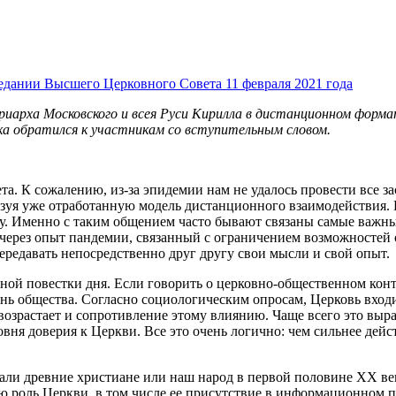
едании Высшего Церковного Совета 11 февраля 2021 года
риарха Московского и всея Руси Кирилла в дистанционном форм
а обратился к участникам со вступительным словом.
. К сожалению, из-за эпидемии нам не удалось провести все зас
зуя уже отработанную модель дистанционного взаимодействия. 
у. Именно с таким общением часто бывают связаны самые важны
через опыт пандемии, связанный с ограничением возможностей об
передавать непосредственно друг другу свои мысли и свой опыт.
ой повестки дня. Если говорить о церковно-общественном контек
нь общества. Согласно социологическим опросам, Церковь входи
 возрастает и сопротивление этому влиянию. Чаще всего это выра
ня доверия к Церкви. Все это очень логично: чем сильнее дейст
али древние христиане или наш народ в первой половине ХХ века.
роль Церкви, в том числе ее присутствие в информационном про