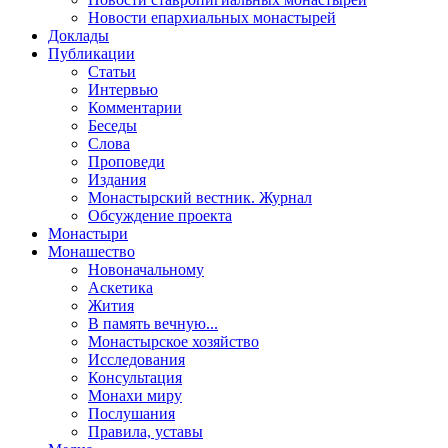
Новости епархиальных монастырей
Доклады
Публикации
Статьи
Интервью
Комментарии
Беседы
Слова
Проповеди
Издания
Монастырский вестник. Журнал
Обсуждение проекта
Монастыри
Монашество
Новоначальному
Аскетика
Жития
В память вечную...
Монастырское хозяйство
Исследования
Консультация
Монахи миру
Послушания
Правила, уставы