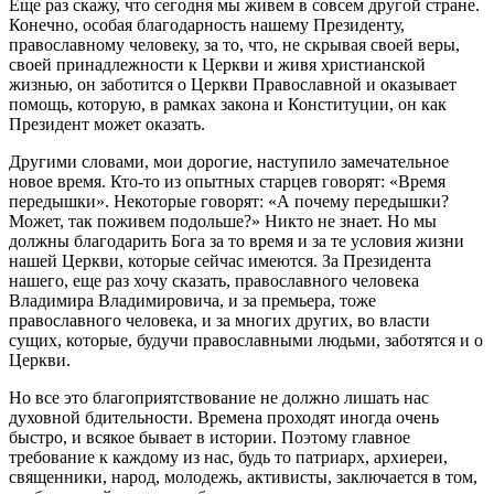
Еще раз скажу, что сегодня мы живем в совсем другой стране.
Конечно, особая благодарность нашему Президенту,
православному человеку, за то, что, не скрывая своей веры,
своей принадлежности к Церкви и живя христианской
жизнью, он заботится о Церкви Православной и оказывает
помощь, которую, в рамках закона и Конституции, он как
Президент может оказать.
Другими словами, мои дорогие, наступило замечательное
новое время. Кто-то из опытных старцев говорят: «Время
передышки». Некоторые говорят: «А почему передышки?
Может, так поживем подольше?» Никто не знает. Но мы
должны благодарить Бога за то время и за те условия жизни
нашей Церкви, которые сейчас имеются. За Президента
нашего, еще раз хочу сказать, православного человека
Владимира Владимировича, и за премьера, тоже
православного человека, и за многих других, во власти
сущих, которые, будучи православными людьми, заботятся и о
Церкви.
Но все это благоприятствование не должно лишать нас
духовной бдительности. Времена проходят иногда очень
быстро, и всякое бывает в истории. Поэтому главное
требование к каждому из нас, будь то патриарх, архиереи,
священники, народ, молодежь, активисты, заключается в том,