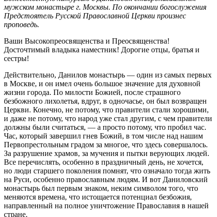
мужском монастыре г. Москвы. По окончании богослужения
Предстоятель Русской Православной Церкви произнес
проповедь.
Ваши Высокопреосвященства и Преосвященства!
Досточтимый владыка наместник! Дорогие отцы, братья и
сестры!
Действительно, Данилов монастырь — один из самых первых
в Москве, и он имел очень большое значение для духовной
жизни города. По милости Божией, после страшного
безбожного лихолетья, вдруг, в одночасье, он был возвращен
Церкви. Конечно, не потому, что правители стали хорошими,
и даже не потому, что народ уже стал другим, с чем правители
должны были считаться, — а просто потому, что пробил час.
Час, который завершил гнев Божий, в том числе над нашим
Первопрестольным градом за многое, что здесь совершалось.
За разрушение храмов, за мучения и пытки верующих людей.
Все перечислять, особенно в праздничный день, не хочется,
но люди старшего поколения помнят, что означало тогда жить
на Руси, особенно православным людям. И вот Даниловский
монастырь был первым знаком, неким символом того, что
меняются времена, что истощается потенциал безбожия,
направленный на полное уничтожение Православия в нашей
стране.