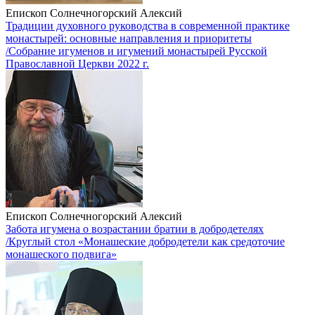
Епископ Солнечногорский Алексий
Традиции духовного руководства в современной практике
монастырей: основные направления и приоритеты
/Собрание игуменов и игумений монастырей Русской
Православной Церкви 2022 г.
Епископ Солнечногорский Алексий
Забота игумена о возрастании братии в добродетелях
/Круглый стол «Монашеские добродетели как средоточие
монашеского подвига»