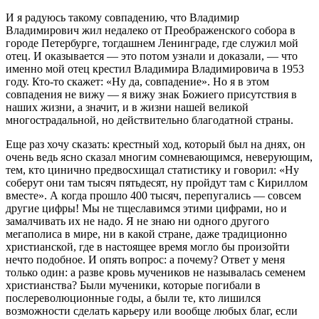
И я радуюсь такому совпадению, что Владимир
Владимирович жил недалеко от Преображенского собора в
городе Петербурге, тогдашнем Ленинграде, где служил мой
отец. И оказывается — это потом узнали и доказали, — что
именно мой отец крестил Владимира Владимировича в 1953
году. Кто-то скажет: «Ну да, совпадение». Но я в этом
совпадения не вижу — я вижу знак Божиего присутствия в
наших жизни, а значит, и в жизни нашей великой
многострадальной, но действительно благодатной страны.
Еще раз хочу сказать: крестный ход, который был на днях, он
очень ведь ясно сказал многим сомневающимся, неверующим,
тем, кто цинично предвосхищал статистику и говорил: «Ну
соберут они там тысяч пятьдесят, ну пройдут там с Кириллом
вместе». А когда прошло 400 тысяч, перепугались — совсем
другие цифры! Мы не тщеславимся этими цифрами, но и
замалчивать их не надо. Я не знаю ни одного другого
мегаполиса в мире, ни в какой стране, даже традиционно
христианской, где в настоящее время могло бы произойти
нечто подобное. И опять вопрос: а почему? Ответ у меня
только один: а разве кровь мучеников не называлась семенем
христианства? Были мученики, которые погибали в
послереволюционные годы, а были те, кто лишился
возможности сделать карьеру или вообще любых благ, если