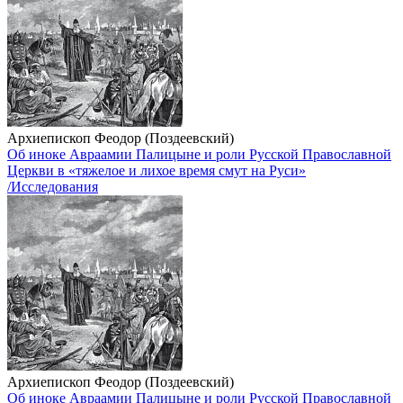
Архиепископ Феодор (Поздеевский)
Об иноке Авраамии Палицыне и роли Русской Православной
Церкви в «тяжелое и лихое время смут на Руси»
/Исследования
Архиепископ Феодор (Поздеевский)
Об иноке Авраамии Палицыне и роли Русской Православной