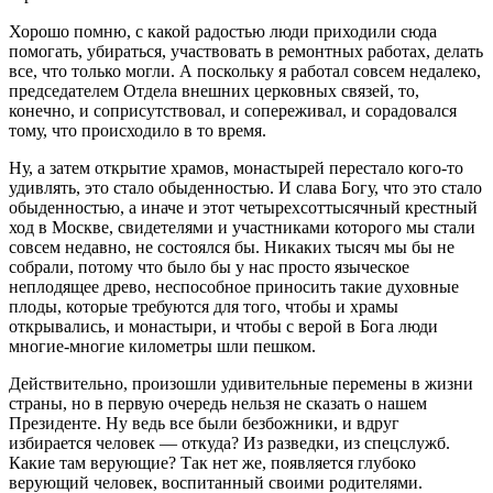
Хорошо помню, с какой радостью люди приходили сюда
помогать, убираться, участвовать в ремонтных работах, делать
все, что только могли. А поскольку я работал совсем недалеко,
председателем Отдела внешних церковных связей, то,
конечно, и соприсутствовал, и сопереживал, и сорадовался
тому, что происходило в то время.
Ну, а затем открытие храмов, монастырей перестало кого-то
удивлять, это стало обыденностью. И слава Богу, что это стало
обыденностью, а иначе и этот четырехсоттысячный крестный
ход в Москве, свидетелями и участниками которого мы стали
совсем недавно, не состоялся бы. Никаких тысяч мы бы не
собрали, потому что было бы у нас просто языческое
неплодящее древо, неспособное приносить такие духовные
плоды, которые требуются для того, чтобы и храмы
открывались, и монастыри, и чтобы с верой в Бога люди
многие-многие километры шли пешком.
Действительно, произошли удивительные перемены в жизни
страны, но в первую очередь нельзя не сказать о нашем
Президенте. Ну ведь все были безбожники, и вдруг
избирается человек — откуда? Из разведки, из спецслужб.
Какие там верующие? Так нет же, появляется глубоко
верующий человек, воспитанный своими родителями.