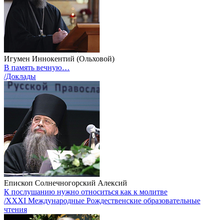
Игумен Иннокентий (Ольховой)
В память вечную…
/Доклады
Епископ Солнечногорский Алексий
К послушанию нужно относиться как к молитве
/XXXI Международные Рождественские образовательные
чтения