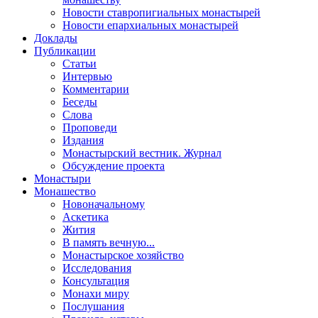
Новости ставропигиальных монастырей
Новости епархиальных монастырей
Доклады
Публикации
Статьи
Интервью
Комментарии
Беседы
Слова
Проповеди
Издания
Монастырский вестник. Журнал
Обсуждение проекта
Монастыри
Монашество
Новоначальному
Аскетика
Жития
В память вечную...
Монастырское хозяйство
Исследования
Консультация
Монахи миру
Послушания