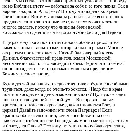
чтобы мы сейчас, в этих благоприятных условиях — приведу
не из Библии цитату — работали за себя и за того парня. Так в
народе говорили. А почему? Потому что парень во время
войны погиб. Вот и мы должны работать за себя и за наших
предшественников, которые не сумели, хотя очень хотели,
многое сделать, потому что лишены были всякой
возможности сделать то, что тогда нужно было для Церкви.
Еще раз хочу сказать, что эти слова особенно приходят на
память в этом святом храме, который был первым в Москве,
открытым после лихолетья. Святой благоверный князь
Даниил, благочестивый правитель земли Московской,
несомненно, молился о наследии своем. Верим, что и сейчас
он не покидает нас и продолжает молиться пред лицом
Божиим за свою паству.
Будем достойны наших предшественников, будем способными
трудиться, даже когда не очень-то хочется. «Надо бы в храм
пойти в воскресный день, а может, поспать? Ну, я уж сегодня
посплю, в следующий раз пойду»… Все православные
христиане каждое воскресенье должны молиться Богу в
церкви! Давайте запомним эти слова Патриарха! Если
крайних обстоятельств нет, зачем гнев Божий на себя
навлекать, особенно если Господь так много милости дает нам
и благодати Своей? Поэтому, вступив в пору благоденствия,