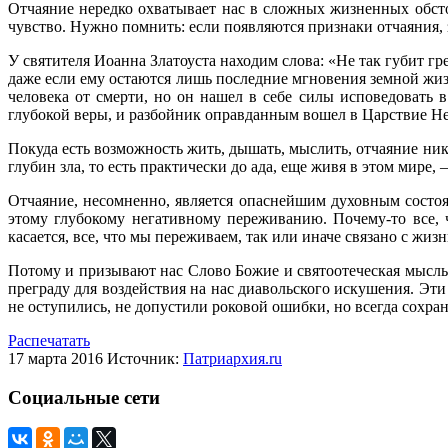
Отчаяние нередко охватывает нас в сложных жизненных обстоя
чувство. Нужно помнить: если появляются признаки отчаяния, 
У святителя Иоанна Златоуста находим слова: «Не так губит г
даже если ему остаются лишь последние мгновения земной жиз
человека от смерти, но он нашел в себе силы исповедовать 
глубокой веры, и разбойник оправданным вошел в Царствие Не
Покуда есть возможность жить, дышать, мыслить, отчаяние ник
глубин зла, то есть практически до ада, еще живя в этом мире, 
Отчаяние, несомненно, является опаснейшим духовным состоя
этому глубокому негативному переживанию. Почему-то все, ч
касается, все, что мы переживаем, так или иначе связано с жи
Потому и призывают нас Слово Божие и святоотеческая мысль
преграду для воздействия на нас диавольского искушения. Эт
не оступились, не допустили роковой ошибки, но всегда сохр
Распечатать
17 марта 2016
Источник:
Патриархия.ru
Социальные сети