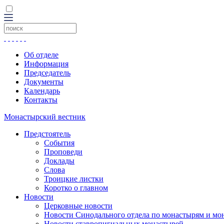
Об отделе
Информация
Председатель
Документы
Календарь
Контакты
Монастырский вестник
Предстоятель
События
Проповеди
Доклады
Слова
Троицкие листки
Коротко о главном
Новости
Церковные новости
Новости Синодального отдела по монастырям и мо
Новости ставропигиальных монастырей