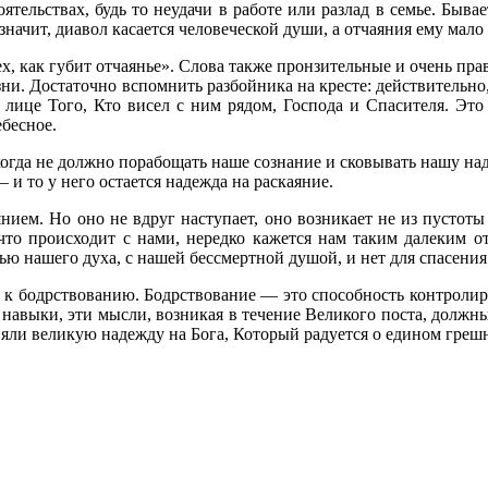
тельствах, будь то неудачи в работе или разлад в семье. Быв
значит, диавол касается человеческой души, а отчаяния ему мало
рех, как губит отчаянье». Слова также пронзительные и очень п
ни. Достаточно вспомнить разбойника на кресте: действительно
в лице Того, Кто висел с ним рядом, Господа и Спасителя. Эт
бесное.
огда не должно порабощать наше сознание и сковывать нашу наде
— и то у него остается надежда на раскаяние.
нием. Но оно не вдруг наступает, оно возникает не из пустоты
то происходит с нами, нередко кажется нам таким далеким от
знью нашего духа, с нашей бессмертной душой, и нет для спасени
 к бодрствованию. Бодрствование — это способность контролиро
и навыки, эти мысли, возникая в течение Великого поста, должн
аняли великую надежду на Бога, Который радуется о едином гре