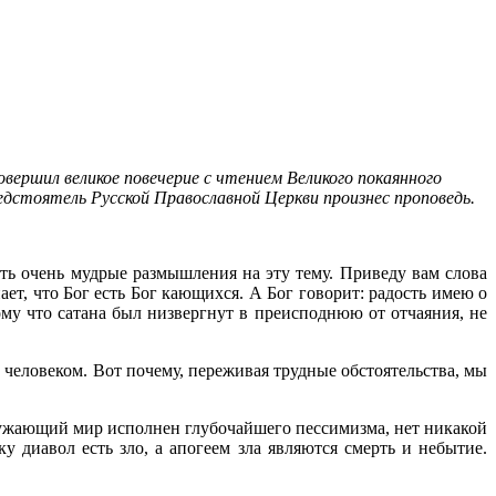
вершил великое повечерие с чтением Великого покаянного
дстоятель Русской Православной Церкви произнес проповедь.
ть очень мудрые размышления на эту тему. Приведу вам слова
ет, что Бог есть Бог кающихся. А Бог говорит: радость имею о
му что сатана был низвергнут в преисподнюю от отчаяния, не
д человеком. Вот почему, переживая трудные обстоятельства, мы
окружающий мир исполнен глубочайшего пессимизма, нет никакой
у диавол есть зло, а апогеем зла являются смерть и небытие.