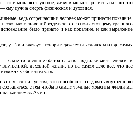
ает, что и монашествующие, живя в монастыре, испытывают это
 — ему нужна смерть физическая и духовная.
равильные, ведь согрешающий человек может принести покаяние,
, несколько мгновений отделяли этого по-настоящему грешного
о исповедание было принято и как покаяние, и как выражение
жду. Так и Златоуст говорит: даже если человек упал до самых
 — какие-то внешние обстоятельства подталкивают человека к
 внутренней, духовной жизни, но на самом деле все, что нас
я неважных обстоятельств.
вать мысли и чувства, это способность создавать внутреннюю
ы сохраняться, с тем чтобы в самые трудные моменты жизни мы
шнике кающемся. Аминь.