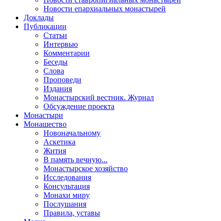
Новости епархиальных монастырей
Доклады
Публикации
Статьи
Интервью
Комментарии
Беседы
Слова
Проповеди
Издания
Монастырский вестник. Журнал
Обсуждение проекта
Монастыри
Монашество
Новоначальному
Аскетика
Жития
В память вечную...
Монастырское хозяйство
Исследования
Консультация
Монахи миру
Послушания
Правила, уставы