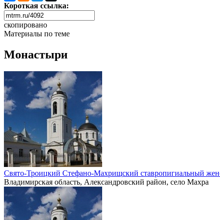
Короткая ссылка:
скопировано
Материалы по теме
Монастыри
Свято-Троицкий Стефано-Махрищский ставропигиальный жен
Владимирская область, Александровский район, село Махра