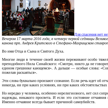
Для спасения нет н
Вечером 17 марта 2016 года, в четверг первой седмицы Велико
канона прп. Андрея Критского в Стефано-Махрищском ставроп
Во имя Отца и Сына и Святого Духа.
Многие люди в течение своей жизни переживают особо тяжело
преподобного Нила Синайского: «Смотри, никто да не говорит:
едином грешнике кающемся». А дальше — особые слова: «Согр
пожелав раскаяться».
Эти слова буквально пронзают сознание. Если речь идет об отч
никогда, ни при каких условиях, ни при каких обстоятельствах
Но нередко у человека, особенно нерелигиозного, нет сил соп
надежды, никакого просвета. И если это состояние отчаяния 
Именно отчаяние всегда бывает причиной самоубийств.