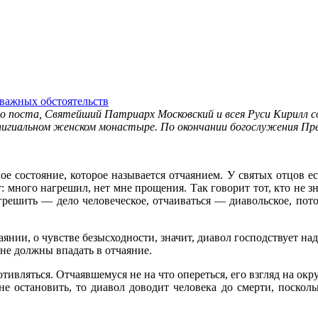
еважных обстоятельств
го поста, Святейший Патриарх Московский и всея Руси Кирилл со
игиальном женском монастыре. По окончании богослужения Пре
е состояние, которое называется отчаянием. У святых отцов ес
 много нагрешил, нет мне прощения. Так говорит тот, кто не зна
ешить — дело человеческое, отчаиваться — диавольское, пото
аянии, о чувстве безысходности, значит, диавол господствует на
 не должны впадать в отчаяние.
ротивляться. Отчаявшемуся не на что опереться, его взгляд на 
не остановить, то диавол доводит человека до смерти, поскольк